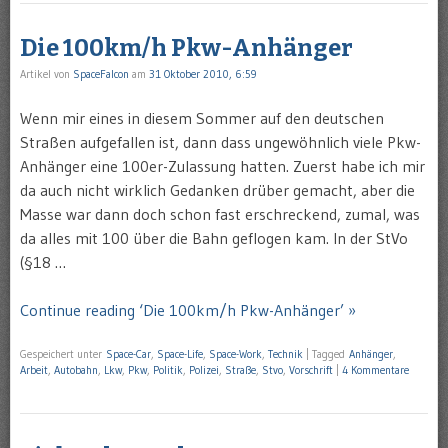
Die 100km/h Pkw-Anhänger
Artikel von
SpaceFalcon
am
31 Oktober 2010, 6:59
Wenn mir eines in diesem Sommer auf den deutschen
Straßen aufgefallen ist, dann dass ungewöhnlich viele Pkw-
Anhänger eine 100er-Zulassung hatten. Zuerst habe ich mir
da auch nicht wirklich Gedanken drüber gemacht, aber die
Masse war dann doch schon fast erschreckend, zumal, was
da alles mit 100 über die Bahn geflogen kam. In der StVo
(§18 …
Continue reading ‘Die 100km/h Pkw-Anhänger’ »
Gespeichert unter
Space-Car
,
Space-Life
,
Space-Work
,
Technik
|
Tagged
Anhänger
,
Arbeit
,
Autobahn
,
Lkw
,
Pkw
,
Politik
,
Polizei
,
Straße
,
Stvo
,
Vorschrift
|
4 Kommentare