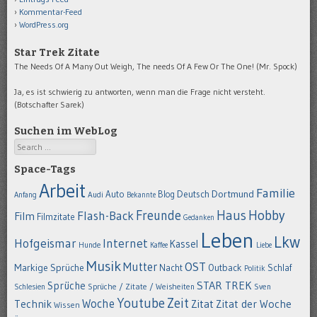
Kommentar-Feed
WordPress.org
Star Trek Zitate
The Needs Of A Many Out Weigh, The needs Of A Few Or The One! (Mr. Spock)
Ja, es ist schwierig zu antworten, wenn man die Frage nicht versteht.
(Botschafter Sarek)
Suchen im WebLog
Search
Space-Tags
Arbeit
Familie
Dortmund
Auto
Deutsch
Blog
Anfang
Audi
Bekannte
Hobby
Freunde
Haus
Flash-Back
Film
Filmzitate
Gedanken
Leben
Lkw
Hofgeismar
Internet
Kassel
Hunde
Kaffee
Liebe
Musik
OST
Mutter
Markige Sprüche
Nacht
Outback
Schlaf
Politik
STAR TREK
Sprüche
Schlesien
Sprüche / Zitate / Weisheiten
Sven
Youtube
Zeit
Woche
Technik
Zitat
Zitat der Woche
Wissen