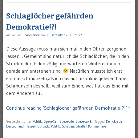
Schlaglöcher gefährden
Demokratie!?!
Artikel von
SpaceFalcon
am
31 Dezember 2010, 9:52
Diese Aussage muss man sich mal in den Ohren zergehen
lassen… Gemeint sind natürlich die Schlaglöcher, die in den
Straßen durch den völlig unerwarteten Wintereinbruch
gerade am entstehen sind.
Natürlich musste ich erst
einmal schmunzeln,als ich das auf hr-online gelesen habe.
Schmunzeln deshalb, weil zum Einen, was hat das Eine mit
dem Anderen zu …
Continue reading ‘Schlaglöcher gefährden Demokratie!?!’ »
Gespeichert unter
Politik
,
Space-Car
,
Space-Life
,
Space-Work
|
Tagged
Demokratie
,
Deutschland
,
Hessen
,
Outback
,
Politik
,
Schaden
,
Straße
|
Kommentare