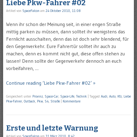
Liebe Pkw-Fahrer #02
Artikel von
SpaceFalcon
am
24 Oktober 2010, 11:08
Wenn ihr schon der Meinung seit, in einer engen Straße
mittig parken zu müssen, dann solltet ihr wenigstens das
Fernlicht ausschalten, denn das ist doch sehr blendend, für
den Gegenverkehr. Eure Fahrertür solltet ihr auch zu
machen, denn es kommt nicht gut, diese offen stehen zu
lassen! Denn sollte der Gegenverkehr dennoch an euch
vorbeifahren, …
Continue reading ‘Liebe Pkw-Fahrer #02’ »
Gespeichert unter
Provinz
,
Space-Car
,
Space-Life
,
Technik
|
Tagged
Audi
,
Auto
,
Kfz
,
Liebe
Pkw-Fahrer
,
Outback
,
Pkw
,
S4
,
Straße
|
Kommentare
Erste und letzte Warnung
Artikel von
SpaceFalcon
am
31 März 2010, 8:42