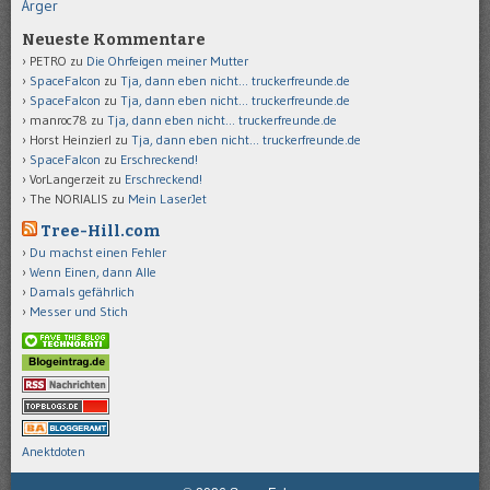
Ärger
Neueste Kommentare
PETRO
zu
Die Ohrfeigen meiner Mutter
SpaceFalcon
zu
Tja, dann eben nicht… truckerfreunde.de
SpaceFalcon
zu
Tja, dann eben nicht… truckerfreunde.de
manroc78
zu
Tja, dann eben nicht… truckerfreunde.de
Horst Heinzierl
zu
Tja, dann eben nicht… truckerfreunde.de
SpaceFalcon
zu
Erschreckend!
VorLangerzeit
zu
Erschreckend!
The NORIALIS
zu
Mein LaserJet
Tree-Hill.com
Du machst einen Fehler
Wenn Einen, dann Alle
Damals gefährlich
Messer und Stich
Anektdoten