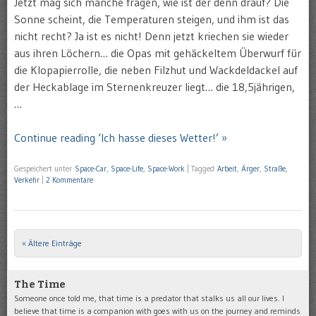
Jetzt mag sich manche fragen, wie ist der denn drauf? Die
Sonne scheint, die Temperaturen steigen, und ihm ist das
nicht recht? Ja ist es nicht! Denn jetzt kriechen sie wieder
aus ihren Löchern… die Opas mit gehäckeltem Überwurf für
die Klopapierrolle, die neben Filzhut und Wackdeldackel auf
der Heckablage im Sternenkreuzer liegt… die 18,5jährigen,
…
Continue reading ‘Ich hasse dieses Wetter!’ »
Gespeichert unter
Space-Car
,
Space-Life
,
Space-Work
|
Tagged
Arbeit
,
Ärger
,
Straße
,
Verkehr
|
2 Kommentare
« Ältere Einträge
Post navigation
The Time
Someone once told me, that time is a predator that stalks us all our lives. I
believe that time is a companion with goes with us on the journey and reminds