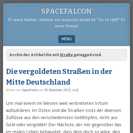
SPACEFALCON
If I were Human, I believe my response would be "Go to Hell!" If I
were Human!
MENU
SKIP TO CONTENT
Archiv der Artikel die mit
Straße
getagged sind.
Die vergoldeten Straßen in der
Mitte Deutschland
Artikel von
SpaceFalcon
am
19 Dezember 2013, 4:45
Um mal einem im Westen weit verbreiteten Irrtum
aufzuklären: Im Osten sind die Straßen trotz der diversen
Zuflüsse aus den verschiedensten Geldtöpfen, nicht aus
Gold oder vergoldet! Der Nächste, der mir gegenüber das
im realen Leben behauptet, dass dem doch so wäre, den