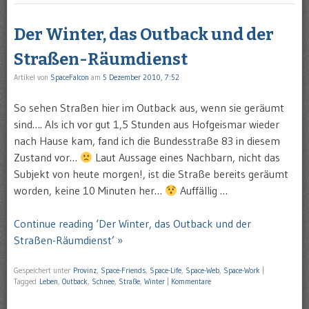
Der Winter, das Outback und der
Straßen-Räumdienst
Artikel von
SpaceFalcon
am
5 Dezember 2010, 7:52
So sehen Straßen hier im Outback aus, wenn sie geräumt
sind…. Als ich vor gut 1,5 Stunden aus Hofgeismar wieder
nach Hause kam, fand ich die Bundesstraße 83 in diesem
Zustand vor…
Laut Aussage eines Nachbarn, nicht das
Subjekt von heute morgen!, ist die Straße bereits geräumt
worden, keine 10 Minuten her…
Auffällig …
Continue reading ‘Der Winter, das Outback und der
Straßen-Räumdienst’ »
Gespeichert unter
Provinz
,
Space-Friends
,
Space-Life
,
Space-Web
,
Space-Work
|
Tagged
Leben
,
Outback
,
Schnee
,
Straße
,
Winter
|
Kommentare