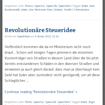
Gespeichert unter
Provinz
,
Space-Car
,
Space-Life
,
Space-Work
|
Tagged
Arbeit
,
Auto
,
Bundesstraße
,
Leben
,
Lkw
,
Märkischer Kreis
,
Outback
,
Straße
|
2 Kommentare
Revolutionäre Steueridee
Artikel von
SpaceFalcon
am
6 Januar 2011, 12:14
Hoffentlich kommen die da im Ministerium nicht noch
drauf… Schon seit einigen Tagen jammern die einzelnen
Kostenträger von Straßen in diesem Land über die bis jetzt
bereits entstandenen Schäden in den diversen Straßen und
verweisen ja auch gleich darauf, dass man ja überhaupt kein
Geld hat (oder aber zumindest nicht genügend), um all diese
Schlaglöcher …
Continue reading ‘Revolutionäre Steueridee’ »
Gespeichert unter
Politik
,
Space-Car
,
Space-Life
,
Space-Work
|
Tagged
Arbeit
,
Ärger
,