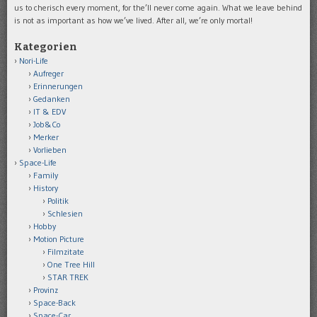
us to cherisch every moment, for the’ll never come again. What we leave behind
is not as important as how we’ve lived. After all, we’re only mortal!
Kategorien
Nori-Life
Aufreger
Erinnerungen
Gedanken
IT & EDV
Job&Co
Merker
Vorlieben
Space-Life
Family
History
Politik
Schlesien
Hobby
Motion Picture
Filmzitate
One Tree Hill
STAR TREK
Provinz
Space-Back
Space-Car