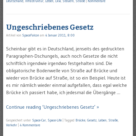
Deutschland
,
Infrastruktur
,
Leben
,
Lkw
,
Steuern
,
Straße
|
Kommentare
Ungeschriebenes Gesetz
Artikel von
SpaceFalcon
am
4 Januar 2011, 8:00
Scheinbar gibt es in Deutschland, jenseits des gedruckten
Paragraphen-Dschungels, auch noch Gesetze die nicht
schriftlich irgendwie irgendwo festgehalten sind. Die
obligatorische Bodenwelle von Straße auf Brücke und
wieder von Brücke auf Straße, ist so ein Beispiel. Heute ist
es mir nämlich wieder einmal aufgefallen, dass egal welche
Brücke ich passiert habe, ich jedesmal die Übergänge …
Continue reading ‘Ungeschriebenes Gesetz’ »
Gespeichert unter
Space-Car
,
Space-Life
|
Tagged
Brücke
,
Gesetz
,
Leben
,
Straße
,
Verkehr
|
4 Kommentare