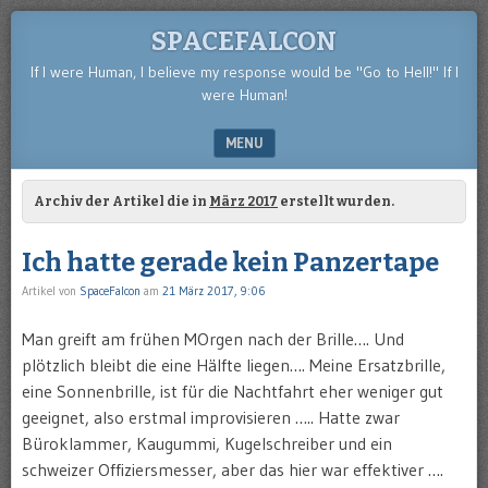
SPACEFALCON
If I were Human, I believe my response would be "Go to Hell!" If I
were Human!
MENU
SKIP TO CONTENT
Archiv der Artikel die in
März 2017
erstellt wurden.
Ich hatte gerade kein Panzertape
Artikel von
SpaceFalcon
am
21 März 2017, 9:06
Man greift am frühen MOrgen nach der Brille…. Und
plötzlich bleibt die eine Hälfte liegen…. Meine Ersatzbrille,
eine Sonnenbrille, ist für die Nachtfahrt eher weniger gut
geeignet, also erstmal improvisieren ….. Hatte zwar
Büroklammer, Kaugummi, Kugelschreiber und ein
schweizer Offiziersmesser, aber das hier war effektiver ….