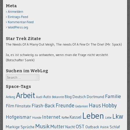
Meta
Anmelden
Eintrags-Feed
Kommentar-Feed
WordPress.org
Star Trek Zitate
The Needs Of A Many Out Weigh, The needs Of A Few Or The One! (Mr. Spock)
Ja, es ist schwierig zu antworten, wenn man die Frage nicht versteht.
(Botschafter Sarek)
Suchen im WebLog
Search
Space-Tags
Arbeit
Familie
Dortmund
Auto
Deutsch
Blog
Anfang
Audi
Bekannte
Hobby
Freunde
Haus
Flash-Back
Film
Filmzitate
Gedanken
Leben
Lkw
Hofgeismar
Internet
Kassel
Hunde
Kaffee
Liebe
Musik
OST
Mutter
Markige Sprüche
Nacht
Outback
Schlaf
Politik