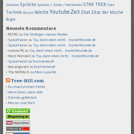
STAR TREK
Sprüche
Schlesien
Sprüche / Zitate / Weisheiten
Sven
Youtube
Zeit
Woche
Technik
Zitat
Zitat der Woche
Wissen
Ärger
Neueste Kommentare
PETRO
zu
Die Ohrfeigen meiner Mutter
SpaceFalcon
zu
Tja, dann eben nicht… truckerfreunde.de
SpaceFalcon
zu
Tja, dann eben nicht… truckerfreunde.de
manroc78
zu
Tja, dann eben nicht… truckerfreunde.de
Horst Heinzierl
zu
Tja, dann eben nicht… truckerfreunde.de
SpaceFalcon
zu
Erschreckend!
VorLangerzeit
zu
Erschreckend!
The NORIALIS
zu
Mein LaserJet
Tree-Hill.com
Du machst einen Fehler
Wenn Einen, dann Alle
Damals gefährlich
Messer und Stich