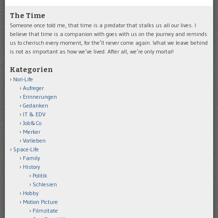
The Time
Someone once told me, that time is a predator that stalks us all our lives. I
believe that time is a companion with goes with us on the journey and reminds
us to cherisch every moment, for the’ll never come again. What we leave behind
is not as important as how we’ve lived. After all, we’re only mortal!
Kategorien
Nori-Life
Aufreger
Erinnerungen
Gedanken
IT & EDV
Job&Co
Merker
Vorlieben
Space-Life
Family
History
Politik
Schlesien
Hobby
Motion Picture
Filmzitate