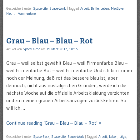
Gespeichert unter
Space-Life
,
Space-Work
|
Tagged
Arbeit
,
Brille
,
Leben
,
MacGyver
,
Nacht
|
Kommentare
Grau – Blau – Blau – Rot
Artikel von
SpaceFalcon
am
19 März 2017, 10:15
Grau – weil selbst gewählt Blau – weil Firmenfarbe Blau –
weil Firmenfarbe Rot – weil Firmenfarbe Und ich bin immer
noch der Meinung, daß rot das bessere blau ist, aber
dennoch, nicht aus nostalgischen Gründen, werde ich die
nächste Woche auf die offizielle Arbeitskleidung verzichten
und zu meinen grauen Arbeitsanzügen zurückkehren. So
will ich …
Continue reading ‘Grau – Blau – Blau – Rot’ »
Gespeichert unter
Space-Back
,
Space-Life
,
Space-Work
|
Tagged
Arbeit
,
Leben
,
Lüge
,