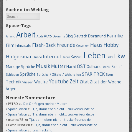
Suchen im WebLog
Search
Space-Tags
Arbeit
Familie
Dortmund
Auto
Deutsch
Blog
Anfang
Audi
Bekannte
Hobby
Freunde
Haus
Flash-Back
Film
Filmzitate
Gedanken
Leben
Lkw
Hofgeismar
Internet
Kassel
Hunde
Kaffee
Liebe
Musik
OST
Mutter
Markige Sprüche
Nacht
Outback
Schlaf
Politik
STAR TREK
Sprüche
Schlesien
Sprüche / Zitate / Weisheiten
Sven
Youtube
Zeit
Woche
Technik
Zitat
Zitat der Woche
Wissen
Ärger
Neueste Kommentare
PETRO
zu
Die Ohrfeigen meiner Mutter
SpaceFalcon
zu
Tja, dann eben nicht… truckerfreunde.de
SpaceFalcon
zu
Tja, dann eben nicht… truckerfreunde.de
manroc78
zu
Tja, dann eben nicht… truckerfreunde.de
Horst Heinzierl
zu
Tja, dann eben nicht… truckerfreunde.de
SpaceFalcon
zu
Erschreckend!