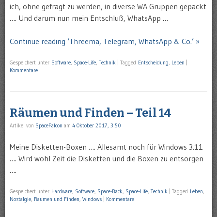
ich, ohne gefragt zu werden, in diverse WA Gruppen gepackt
…. Und darum nun mein Entschluß, WhatsApp …
Continue reading ‘Threema, Telegram, WhatsApp & Co.’ »
Gespeichert unter
Software
,
Space-Life
,
Technik
|
Tagged
Entscheidung
,
Leben
|
Kommentare
Räumen und Finden – Teil 14
Artikel von
SpaceFalcon
am
4 Oktober 2017, 3:50
Meine Disketten-Boxen …. Allesamt noch für Windows 3.11
…. Wird wohl Zeit die Disketten und die Boxen zu entsorgen
….
Gespeichert unter
Hardware
,
Software
,
Space-Back
,
Space-Life
,
Technik
|
Tagged
Leben
,
Nostalgie
,
Räumen und Finden
,
Windows
|
Kommentare