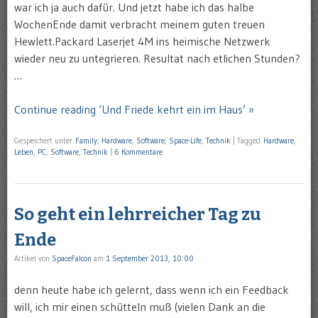
war ich ja auch dafür. Und jetzt habe ich das halbe
WochenEnde damit verbracht meinem guten treuen
Hewlett.Packard Laserjet 4M ins heimische Netzwerk
wieder neu zu untegrieren. Resultat nach etlichen Stunden?
…
Continue reading ‘Und Friede kehrt ein im Haus’ »
Gespeichert unter
Family
,
Hardware
,
Software
,
Space-Life
,
Technik
|
Tagged
Hardware
,
Leben
,
PC
,
Software
,
Technik
|
6 Kommentare
So geht ein lehrreicher Tag zu
Ende
Artikel von
SpaceFalcon
am
1 September 2013, 10:00
denn heute habe ich gelernt, dass wenn ich ein Feedback
will, ich mir einen schütteln muß (vielen Dank an die