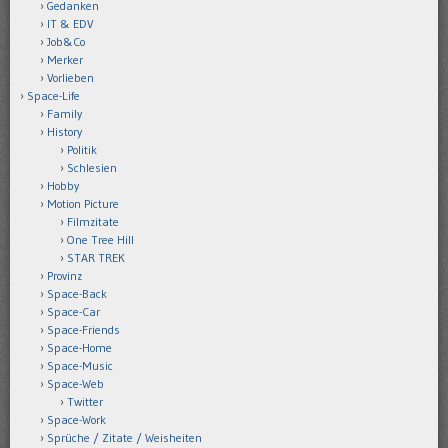
Gedanken
IT & EDV
Job&Co
Merker
Vorlieben
Space-Life
Family
History
Politik
Schlesien
Hobby
Motion Picture
Filmzitate
One Tree Hill
STAR TREK
Provinz
Space-Back
Space-Car
Space-Friends
Space-Home
Space-Music
Space-Web
Twitter
Space-Work
Sprüche / Zitate / Weisheiten