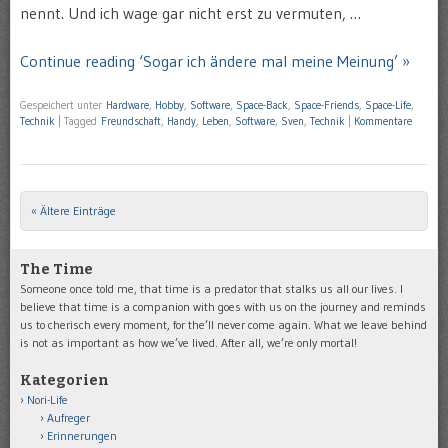
nennt. Und ich wage gar nicht erst zu vermuten, …
Continue reading ‘Sogar ich ändere mal meine Meinung’ »
Gespeichert unter
Hardware
,
Hobby
,
Software
,
Space-Back
,
Space-Friends
,
Space-Life
,
Technik
|
Tagged
Freundschaft
,
Handy
,
Leben
,
Software
,
Sven
,
Technik
|
Kommentare
« Ältere Einträge
Post navigation
The Time
Someone once told me, that time is a predator that stalks us all our lives. I
believe that time is a companion with goes with us on the journey and reminds
us to cherisch every moment, for the’ll never come again. What we leave behind
is not as important as how we’ve lived. After all, we’re only mortal!
Kategorien
Nori-Life
Aufreger
Erinnerungen