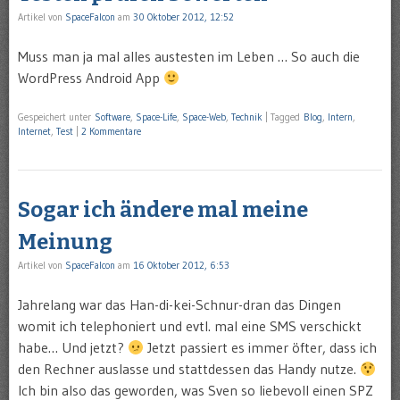
Artikel von
SpaceFalcon
am
30 Oktober 2012, 12:52
Muss man ja mal alles austesten im Leben … So auch die
WordPress Android App
Gespeichert unter
Software
,
Space-Life
,
Space-Web
,
Technik
|
Tagged
Blog
,
Intern
,
Internet
,
Test
|
2 Kommentare
Sogar ich ändere mal meine
Meinung
Artikel von
SpaceFalcon
am
16 Oktober 2012, 6:53
Jahrelang war das Han-di-kei-Schnur-dran das Dingen
womit ich telephoniert und evtl. mal eine SMS verschickt
habe… Und jetzt?
Jetzt passiert es immer öfter, dass ich
den Rechner auslasse und stattdessen das Handy nutze.
Ich bin also das geworden, was Sven so liebevoll einen SPZ