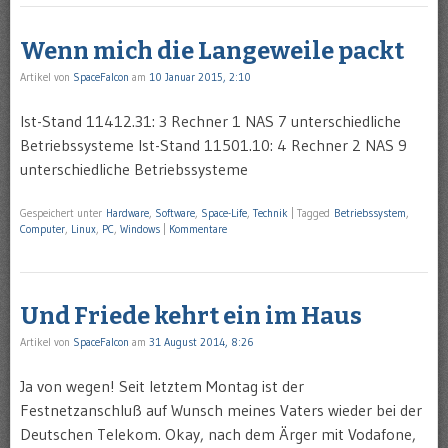
Wenn mich die Langeweile packt
Artikel von
SpaceFalcon
am
10 Januar 2015, 2:10
Ist-Stand 11412.31: 3 Rechner 1 NAS 7 unterschiedliche
Betriebssysteme Ist-Stand 11501.10: 4 Rechner 2 NAS 9
unterschiedliche Betriebssysteme
Gespeichert unter
Hardware
,
Software
,
Space-Life
,
Technik
|
Tagged
Betriebssystem
,
Computer
,
Linux
,
PC
,
Windows
|
Kommentare
Und Friede kehrt ein im Haus
Artikel von
SpaceFalcon
am
31 August 2014, 8:26
Ja von wegen! Seit letztem Montag ist der
Festnetzanschluß auf Wunsch meines Vaters wieder bei der
Deutschen Telekom. Okay, nach dem Ärger mit Vodafone,