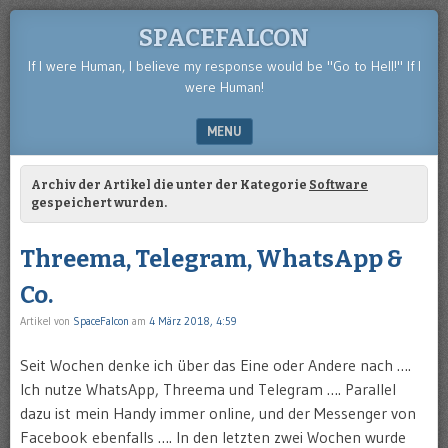
SPACEFALCON
If I were Human, I believe my response would be "Go to Hell!" If I
were Human!
MENU
SKIP TO CONTENT
Archiv der Artikel die unter der Kategorie
Software
gespeichert wurden.
Threema, Telegram, WhatsApp &
Co.
Artikel von
SpaceFalcon
am
4 März 2018, 4:59
Seit Wochen denke ich über das Eine oder Andere nach ….
Ich nutze WhatsApp, Threema und Telegram …. Parallel
dazu ist mein Handy immer online, und der Messenger von
Facebook ebenfalls …. In den letzten zwei Wochen wurde