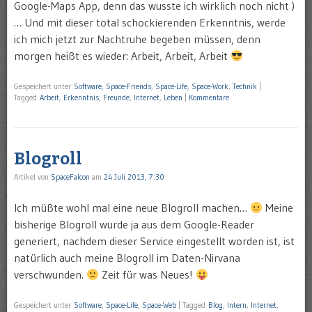
Google-Maps App, denn das wusste ich wirklich noch nicht )
… Und mit dieser total schockierenden Erkenntnis, werde
ich mich jetzt zur Nachtruhe begeben müssen, denn
morgen heißt es wieder: Arbeit, Arbeit, Arbeit
Gespeichert unter
Software
,
Space-Friends
,
Space-Life
,
Space-Work
,
Technik
|
Tagged
Arbeit
,
Erkenntnis
,
Freunde
,
Internet
,
Leben
|
Kommentare
Blogroll
Artikel von
SpaceFalcon
am
24 Juli 2013, 7:30
Ich müßte wohl mal eine neue Blogroll machen…
Meine
bisherige Blogroll wurde ja aus dem Google-Reader
generiert, nachdem dieser Service eingestellt worden ist, ist
natürlich auch meine Blogroll im Daten-Nirvana
verschwunden.
Zeit für was Neues!
Gespeichert unter
Software
,
Space-Life
,
Space-Web
|
Tagged
Blog
,
Intern
,
Internet
,