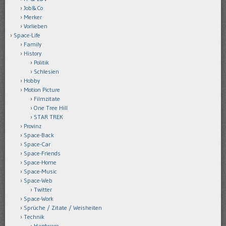
Job&Co
Merker
Vorlieben
Space-Life
Family
History
Politik
Schlesien
Hobby
Motion Picture
Filmzitate
One Tree Hill
STAR TREK
Provinz
Space-Back
Space-Car
Space-Friends
Space-Home
Space-Music
Space-Web
Twitter
Space-Work
Sprüche / Zitate / Weisheiten
Technik
Hardware