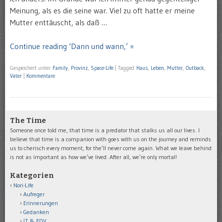
Meinung, als es die seine war. Viel zu oft hatte er meine
Mutter enttäuscht, als daß …
Continue reading ‘Dann und wann,’ »
Gespeichert unter
Family
,
Provinz
,
Space-Life
|
Tagged
Haus
,
Leben
,
Mutter
,
Outback
,
Vater
|
Kommentare
The Time
Someone once told me, that time is a predator that stalks us all our lives. I
believe that time is a companion with goes with us on the journey and reminds
us to cherisch every moment, for the’ll never come again. What we leave behind
is not as important as how we’ve lived. After all, we’re only mortal!
Kategorien
Nori-Life
Aufreger
Erinnerungen
Gedanken
IT & EDV