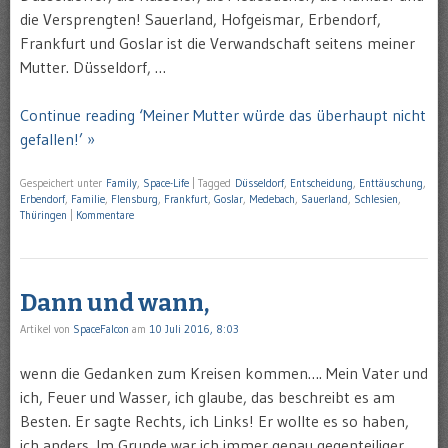
die Versprengten! Sauerland, Hofgeismar, Erbendorf,
Frankfurt und Goslar ist die Verwandschaft seitens meiner
Mutter. Düsseldorf, …
Continue reading ‘Meiner Mutter würde das überhaupt nicht
gefallen!’ »
Gespeichert unter
Family
,
Space-Life
|
Tagged
Düsseldorf
,
Entscheidung
,
Enttäuschung
,
Erbendorf
,
Familie
,
Flensburg
,
Frankfurt
,
Goslar
,
Medebach
,
Sauerland
,
Schlesien
,
Thüringen
|
Kommentare
Dann und wann,
Artikel von
SpaceFalcon
am
10 Juli 2016, 8:03
wenn die Gedanken zum Kreisen kommen…. Mein Vater und
ich, Feuer und Wasser, ich glaube, das beschreibt es am
Besten. Er sagte Rechts, ich Links! Er wollte es so haben,
ich anders. Im Grunde war ich immer genau gegenteiliger