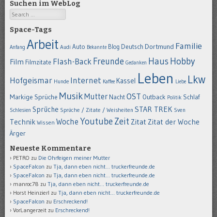
Suchen im WebLog
Search
Space-Tags
Arbeit
Familie
Dortmund
Auto
Deutsch
Blog
Anfang
Audi
Bekannte
Hobby
Freunde
Haus
Flash-Back
Film
Filmzitate
Gedanken
Leben
Lkw
Hofgeismar
Internet
Kassel
Hunde
Kaffee
Liebe
Musik
OST
Mutter
Markige Sprüche
Nacht
Outback
Schlaf
Politik
STAR TREK
Sprüche
Schlesien
Sprüche / Zitate / Weisheiten
Sven
Youtube
Zeit
Woche
Technik
Zitat
Zitat der Woche
Wissen
Ärger
Neueste Kommentare
PETRO
zu
Die Ohrfeigen meiner Mutter
SpaceFalcon
zu
Tja, dann eben nicht… truckerfreunde.de
SpaceFalcon
zu
Tja, dann eben nicht… truckerfreunde.de
manroc78
zu
Tja, dann eben nicht… truckerfreunde.de
Horst Heinzierl
zu
Tja, dann eben nicht… truckerfreunde.de
SpaceFalcon
zu
Erschreckend!
VorLangerzeit
zu
Erschreckend!