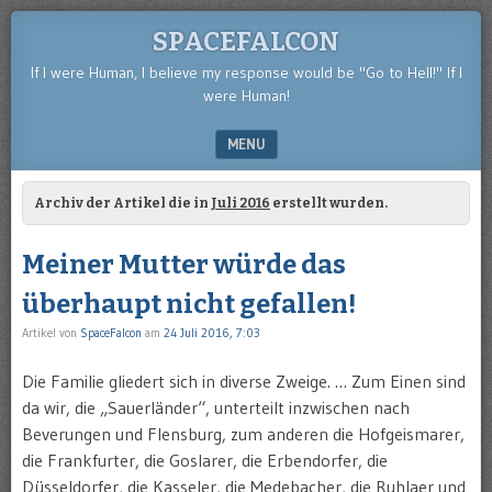
SPACEFALCON
If I were Human, I believe my response would be "Go to Hell!" If I
were Human!
MENU
SKIP TO CONTENT
Archiv der Artikel die in
Juli 2016
erstellt wurden.
Meiner Mutter würde das
überhaupt nicht gefallen!
Artikel von
SpaceFalcon
am
24 Juli 2016, 7:03
Die Familie gliedert sich in diverse Zweige. … Zum Einen sind
da wir, die „Sauerländer“, unterteilt inzwischen nach
Beverungen und Flensburg, zum anderen die Hofgeismarer,
die Frankfurter, die Goslarer, die Erbendorfer, die
Düsseldorfer, die Kasseler, die Medebacher, die Ruhlaer und