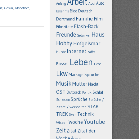
Arbeit
Auto
Anfang
Audi
rt
,
Goslar
,
Medebach
,
Deutsch
Blog
Bekannte
Familie
Film
Dortmund
Flash-Back
Filmzitate
Freunde
Haus
Gedanken
Hobby
Hofgeismar
Internet
Hunde
Kaffee
Leben
Kassel
Liebe
Lkw
Markige Sprüche
Musik
Mutter
Nacht
OST
Outback
Schlaf
Politik
Sprüche
Schlesien
Sprüche /
STAR
Zitate / Weisheiten
TREK
Technik
Sven
Youtube
Woche
Wissen
Zeit
Zitat
Zitat der
Woche
Ärger