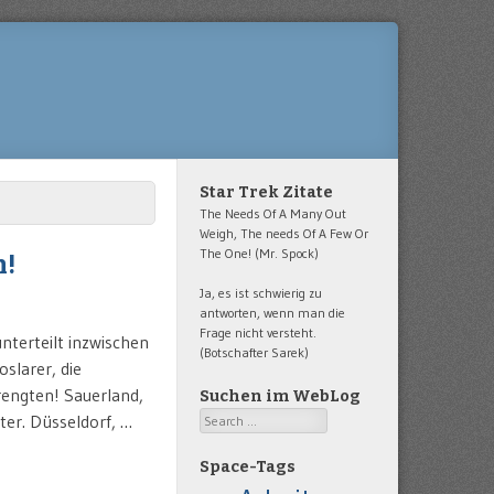
Star Trek Zitate
The Needs Of A Many Out
Weigh, The needs Of A Few Or
The One! (Mr. Spock)
n!
Ja, es ist schwierig zu
antworten, wenn man die
Frage nicht versteht.
unterteilt inzwischen
(Botschafter Sarek)
slarer, die
rengten! Sauerland,
Suchen im WebLog
Search
ter. Düsseldorf, …
Space-Tags