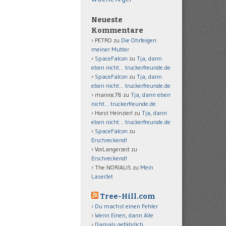
Neueste
Kommentare
PETRO
zu
Die Ohrfeigen
meiner Mutter
SpaceFalcon
zu
Tja, dann
eben nicht… truckerfreunde.de
SpaceFalcon
zu
Tja, dann
eben nicht… truckerfreunde.de
manroc78
zu
Tja, dann eben
nicht… truckerfreunde.de
Horst Heinzierl
zu
Tja, dann
eben nicht… truckerfreunde.de
SpaceFalcon
zu
Erschreckend!
VorLangerzeit
zu
Erschreckend!
The NORIALIS
zu
Mein
LaserJet
Tree-Hill.com
Du machst einen Fehler
Wenn Einen, dann Alle
Damals gefährlich