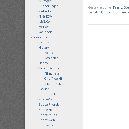
Aufreger
Erinnerungen
Gespeichert unter
Family
,
Spa
Gedanken
Sauerland
,
Schlesien
,
Thüring
IT & EDV
Job&Co
Merker
Vorlieben
Space-Life
Family
History
Politik
Schlesien
Hobby
Motion Picture
Filmzitate
One Tree Hill
STAR TREK
Provinz
Space-Back
Space-Car
Space-Friends
Space-Home
Space-Music
Space-Web
Twitter