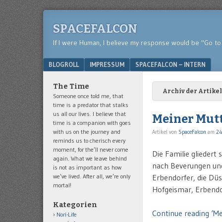
SPACEFALCON
If I were Human, I believe my response would be "Go to 
Menu
SKIP TO CONTENT
BLOGROLL
IMPRESSUM
SPACEFALCON – INTERN
The Time
Archiv der Artikel
Someone once told me, that
time is a predator that stalks
us all our lives. I believe that
Meiner Mutt
time is a companion with goes
with us on the journey and
Artikel von
SpaceFalcon
am
24
reminds us to cherisch every
moment, for the’ll never come
Die Familie gliedert 
again. What we leave behind
nach Beverungen und 
is not as important as how
we’ve lived. After all, we’re only
Erbendorfer, die Düs
mortal!
Hofgeismar, Erbendor
Kategorien
Continue reading ‘Me
Nori-Life