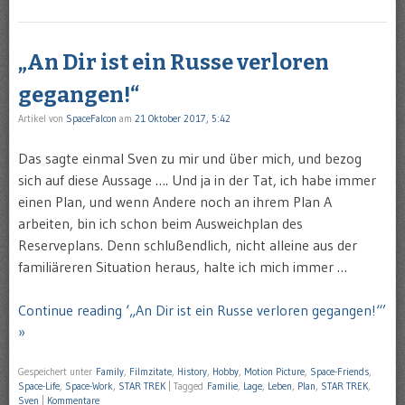
„An Dir ist ein Russe verloren
gegangen!“
Artikel von
SpaceFalcon
am
21 Oktober 2017, 5:42
Das sagte einmal Sven zu mir und über mich, und bezog
sich auf diese Aussage …. Und ja in der Tat, ich habe immer
einen Plan, und wenn Andere noch an ihrem Plan A
arbeiten, bin ich schon beim Ausweichplan des
Reserveplans. Denn schlußendlich, nicht alleine aus der
familiäreren Situation heraus, halte ich mich immer …
Continue reading ‘„An Dir ist ein Russe verloren gegangen!“’
»
Gespeichert unter
Family
,
Filmzitate
,
History
,
Hobby
,
Motion Picture
,
Space-Friends
,
Space-Life
,
Space-Work
,
STAR TREK
|
Tagged
Familie
,
Lage
,
Leben
,
Plan
,
STAR TREK
,
Sven
|
Kommentare