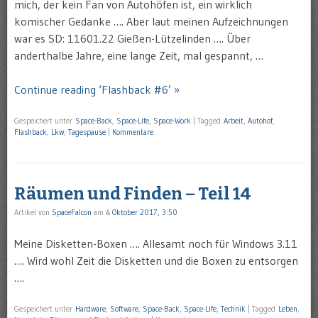
mich, der kein Fan von Autohöfen ist, ein wirklich
komischer Gedanke …. Aber laut meinen Aufzeichnungen
war es SD: 11601.22 Gießen-Lützelinden …. Über
anderthalbe Jahre, eine lange Zeit, mal gespannt, …
Continue reading ‘Flashback #6’ »
Gespeichert unter
Space-Back
,
Space-Life
,
Space-Work
|
Tagged
Arbeit
,
Autohof
,
Flashback
,
Lkw
,
Tagespause
|
Kommentare
Räumen und Finden – Teil 14
Artikel von
SpaceFalcon
am
4 Oktober 2017, 3:50
Meine Disketten-Boxen …. Allesamt noch für Windows 3.11
…. Wird wohl Zeit die Disketten und die Boxen zu entsorgen
….
Gespeichert unter
Hardware
,
Software
,
Space-Back
,
Space-Life
,
Technik
|
Tagged
Leben
,