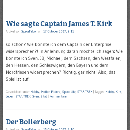
Wie sagte Captain James T. Kirk
Artikel von
SpaceFalcon
am
17 Oktober 2017, 9:11
so schön? Wie könnte ich dem Captain der Enterprise
widersprechen?! In Anlehnung daran möchte ich sagen: Wie
könnte ich Sven, JB, Michael, dem Sachsen, den Westfalen,
den Hessen, den Schleswigern, den Bayern und dem
Nordfriesen widersprechen? Richtig, gar nicht! Also, das
Spiel ist auf!
Gespeichert unter
Hobby
,
Motion Picture
,
Space-Life
,
STAR TREK
|
Tagged
Hobby
,
Kirk
,
Leben
,
STAR TREK
,
Sven
,
Zitat
|
Kommentare
Der Bollerberg
Artikel von
SpaceFalcon
am
15 Oktober 2017, 7:10