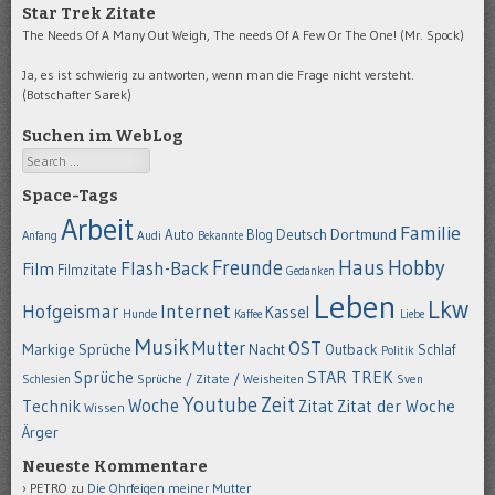
Star Trek Zitate
The Needs Of A Many Out Weigh, The needs Of A Few Or The One! (Mr. Spock)
Ja, es ist schwierig zu antworten, wenn man die Frage nicht versteht.
(Botschafter Sarek)
Suchen im WebLog
Search
Space-Tags
Arbeit
Familie
Dortmund
Auto
Deutsch
Blog
Anfang
Audi
Bekannte
Hobby
Freunde
Haus
Flash-Back
Film
Filmzitate
Gedanken
Leben
Lkw
Hofgeismar
Internet
Kassel
Hunde
Kaffee
Liebe
Musik
OST
Mutter
Markige Sprüche
Nacht
Outback
Schlaf
Politik
STAR TREK
Sprüche
Schlesien
Sprüche / Zitate / Weisheiten
Sven
Youtube
Zeit
Woche
Technik
Zitat
Zitat der Woche
Wissen
Ärger
Neueste Kommentare
PETRO
zu
Die Ohrfeigen meiner Mutter