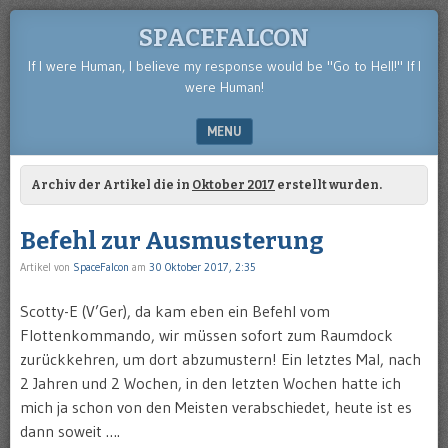
SPACEFALCON
If I were Human, I believe my response would be "Go to Hell!" If I
were Human!
MENU
SKIP TO CONTENT
Archiv der Artikel die in
Oktober 2017
erstellt wurden.
Befehl zur Ausmusterung
Artikel von
SpaceFalcon
am
30 Oktober 2017, 2:35
Scotty-E (V’Ger), da kam eben ein Befehl vom
Flottenkommando, wir müssen sofort zum Raumdock
zurückkehren, um dort abzumustern! Ein letztes Mal, nach
2 Jahren und 2 Wochen, in den letzten Wochen hatte ich
mich ja schon von den Meisten verabschiedet, heute ist es
dann soweit ….