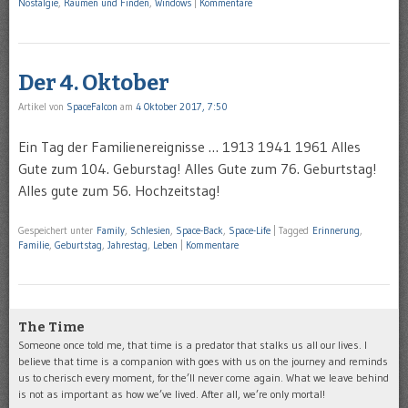
Nostalgie
,
Räumen und Finden
,
Windows
|
Kommentare
Der 4. Oktober
Artikel von
SpaceFalcon
am
4 Oktober 2017, 7:50
Ein Tag der Familienereignisse … 1913 1941 1961 Alles
Gute zum 104. Geburstag! Alles Gute zum 76. Geburtstag!
Alles gute zum 56. Hochzeitstag!
Gespeichert unter
Family
,
Schlesien
,
Space-Back
,
Space-Life
|
Tagged
Erinnerung
,
Familie
,
Geburtstag
,
Jahrestag
,
Leben
|
Kommentare
The Time
Someone once told me, that time is a predator that stalks us all our lives. I
believe that time is a companion with goes with us on the journey and reminds
us to cherisch every moment, for the’ll never come again. What we leave behind
is not as important as how we’ve lived. After all, we’re only mortal!