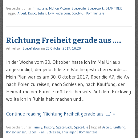
Gespeichert unter
Filmzitate
,
Motion Picture
,
Space-Life
,
Space-Work
,
STAR TREK
|
Tagged
Arbeit
,
Dispo
,
Leben
,
Lkw
,
Paderborn
,
Scotty-E
|
Kommentare
Richtung Freiheit gerade aus …..
Artikel von
SpaceFalcon
am
23 Oktober 2017, 10:20
In der Woche vom 30. Oktober hatte ich im Mai Urlaub
angekündigt, der jedoch letzte Woche gestrichen wurde ….
Mein Plan war es am 30. Oktober 2017, über die A7, die A4
nach Polen zu reisen, nach Schlesien, nach Kauffung, der
Heimat meiner Familie mütterlicherseits. Auf dem Rückweg
wollte ich in Ruhla halt machen und …
Continue reading ‘Richtung Freiheit gerade aus …..’ »
Gespeichert unter
Family
,
History
,
Space-Back
,
Space-Life
|
Tagged
Arbeit
,
Kauffung
,
Konsequenzen
,
Leben
,
Plan
,
Schlesien
,
Thüringen
|
Kommentare