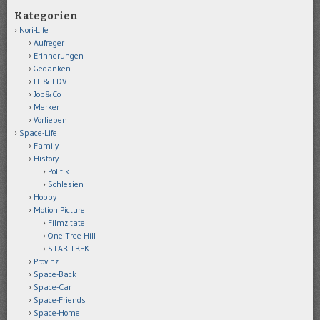
Kategorien
Nori-Life
Aufreger
Erinnerungen
Gedanken
IT & EDV
Job&Co
Merker
Vorlieben
Space-Life
Family
History
Politik
Schlesien
Hobby
Motion Picture
Filmzitate
One Tree Hill
STAR TREK
Provinz
Space-Back
Space-Car
Space-Friends
Space-Home