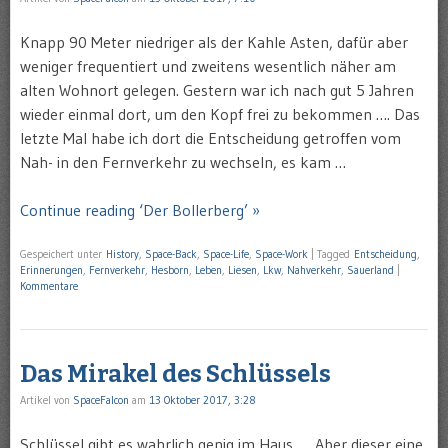
Knapp 90 Meter niedriger als der Kahle Asten, dafür aber
weniger frequentiert und zweitens wesentlich näher am
alten Wohnort gelegen. Gestern war ich nach gut 5 Jahren
wieder einmal dort, um den Kopf frei zu bekommen …. Das
letzte Mal habe ich dort die Entscheidung getroffen vom
Nah- in den Fernverkehr zu wechseln, es kam …
Continue reading ‘Der Bollerberg’ »
Gespeichert unter
History
,
Space-Back
,
Space-Life
,
Space-Work
|
Tagged
Entscheidung
,
Erinnerungen
,
Fernverkehr
,
Hesborn
,
Leben
,
Liesen
,
Lkw
,
Nahverkehr
,
Sauerland
|
Kommentare
Das Mirakel des Schlüssels
Artikel von
SpaceFalcon
am
13 Oktober 2017, 3:28
Schlüssel gibt es wahrlich genig im Haus …. Aber dieser eine