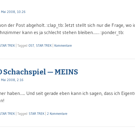
 Mai 2008, 10:26
on der Post abgeholt. :clap_tb: Jetzt stellt sich nur die Frage, wo i
hnzimmer kann es ja schlecht stehen bleiben…… :ponder_tb:
STAR TREK
|
Tagged
OST
,
STAR TREK
|
Kommentare
 D Schachspiel — MEINS
 Mai 2008, 2:16
mer haben….. Und seit gerade eben kann ich sagen, dass ich Eige
in!
STAR TREK
|
Tagged
STAR TREK
|
2 Kommentare