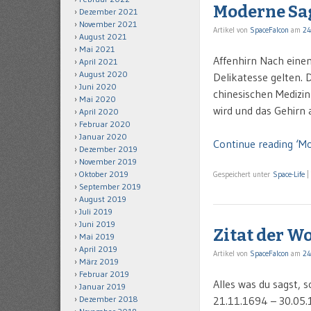
Moderne Sa
Dezember 2021
November 2021
Artikel von
SpaceFalcon
am
24
August 2021
Mai 2021
Affenhirn Nach einem
April 2021
August 2020
Delikatesse gelten. D
Juni 2020
chinesischen Medizin
Mai 2020
wird und das Gehirn
April 2020
Februar 2020
Januar 2020
Continue reading ‘M
Dezember 2019
November 2019
Oktober 2019
Gespeichert unter
Space-Life
|
September 2019
August 2019
Juli 2019
Juni 2019
Zitat der W
Mai 2019
April 2019
Artikel von
SpaceFalcon
am
24
März 2019
Februar 2019
Alles was du sagst, s
Januar 2019
21.11.1694 – 30.05
Dezember 2018