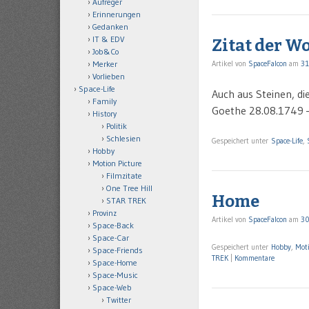
Aufreger
Erinnerungen
Gedanken
IT & EDV
Zitat der W
Job&Co
Artikel von
SpaceFalcon
am
31
Merker
Vorlieben
Space-Life
Auch aus Steinen, d
Family
Goethe 28.08.1749 
History
Politik
Schlesien
Gespeichert unter
Space-Life
,
Hobby
Motion Picture
Filmzitate
One Tree Hill
Home
STAR TREK
Provinz
Artikel von
SpaceFalcon
am
30
Space-Back
Space-Car
Gespeichert unter
Hobby
,
Moti
Space-Friends
TREK
|
Kommentare
Space-Home
Space-Music
Space-Web
Twitter