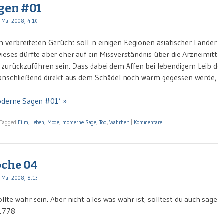
gen #01
 Mai 2008, 4:10
 verbreiteten Gerücht soll in einigen Regionen asiatischer Länder 
ieses dürfte aber eher auf ein Missverständnis über die Arzneimitte
 zurückzuführen sein. Dass dabei dem Affen bei lebendigem Leib d
 anschließend direkt aus dem Schädel noch warm gegessen werde, 
oderne Sagen #01’ »
Tagged
Film
,
Leben
,
Mode
,
morderne Sage
,
Tod
,
Wahrheit
|
Kommentare
oche 04
 Mai 2008, 8:13
ollte wahr sein. Aber nicht alles was wahr ist, solltest du auch sag
.1778