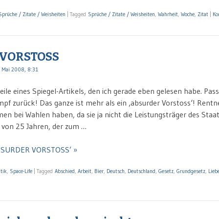
Sprüche / Zitate / Weisheiten
|
Tagged
Sprüche / Zitate / Weisheiten
,
Wahrheit
,
Woche
,
Zitat
|
Ko
VORSTOSS
 Mai 2008, 8:31
zeile eines Spiegel-Artikels, den ich gerade eben gelesen habe. Pas
mpf zurück! Das ganze ist mehr als ein ‚absurder Vorstoss‘! Rentn
en bei Wahlen haben, da sie ja nicht die Leistungsträger des Staa
i von 25 Jahren, der zum …
‘ABSURDER VORSTOSS’ »
itik
,
Space-Life
|
Tagged
Abschied
,
Arbeit
,
Bier
,
Deutsch
,
Deutschland
,
Gesetz
,
Grundgesetz
,
Lieb