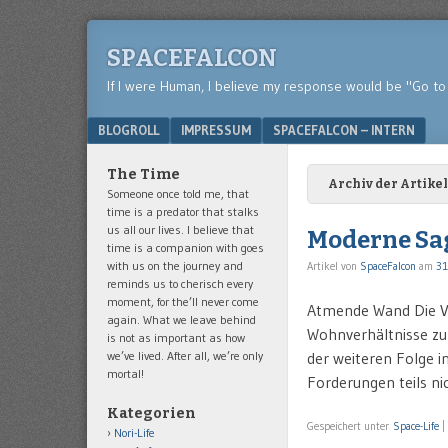
SPACEFALCON
If I were Human, I believe my response would be "Go to 
Menu
SKIP TO CONTENT
BLOGROLL
IMPRESSUM
SPACEFALCON – INTERN
The Time
Archiv der Artikel
Someone once told me, that
time is a predator that stalks
us all our lives. I believe that
Moderne Sa
time is a companion with goes
with us on the journey and
Artikel von
SpaceFalcon
am
31
reminds us to cherisch every
moment, for the’ll never come
Atmende Wand Die Vo
again. What we leave behind
Wohnverhältnisse zu 
is not as important as how
we’ve lived. After all, we’re only
der weiteren Folge 
mortal!
Forderungen teils ni
Kategorien
Gespeichert unter
Space-Life
|
Nori-Life