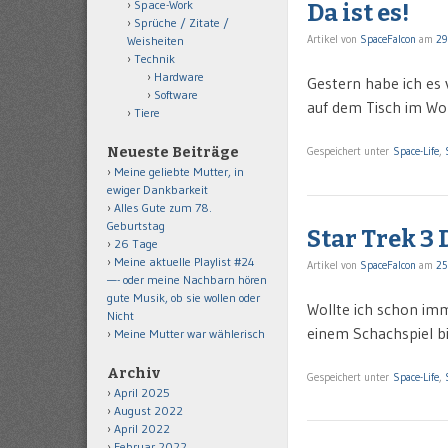
Space-Work
Da ist es!
Sprüche / Zitate /
Artikel von
SpaceFalcon
am
29
Weisheiten
Technik
Hardware
Gestern habe ich es v
Software
auf dem Tisch im Wo
Tiere
Neueste Beiträge
Gespeichert unter
Space-Life
,
Meine geliebte Mutter, in
ewiger Dankbarkeit
Alles Gute zum 78.
Geburtstag
Star Trek 3
26 Tage
Meine aktuelle Playlist #24
Artikel von
SpaceFalcon
am
25
—- oder meine Nachbarn hören
gute Musik, ob sie wollen oder
Wollte ich schon im
Nicht
einem Schachspiel b
Meine Mutter war wählerisch
Archiv
Gespeichert unter
Space-Life
,
April 2025
August 2022
April 2022
Februar 2022