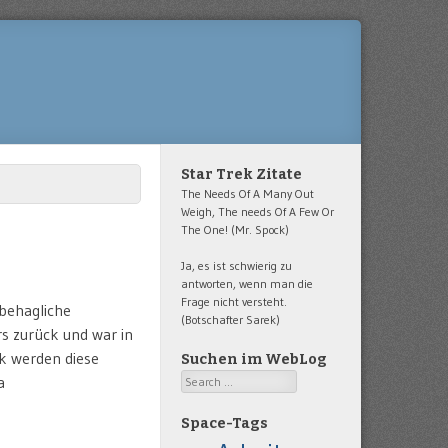
Star Trek Zitate
The Needs Of A Many Out
Weigh, The needs Of A Few Or
The One! (Mr. Spock)
Ja, es ist schwierig zu
antworten, wenn man die
Frage nicht versteht.
behagliche
(Botschafter Sarek)
s zurück und war in
k werden diese
Suchen im WebLog
Search
a
Space-Tags