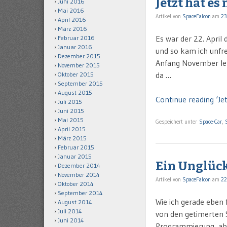
Jetzt hat es
Juni 2016
Mai 2016
Artikel von
SpaceFalcon
am
23
April 2016
März 2016
Es war der 22. April 
Februar 2016
Januar 2016
und so kam ich unfre
Dezember 2015
Anfang November letz
November 2015
da …
Oktober 2015
September 2015
August 2015
Continue reading ‘Je
Juli 2015
Juni 2015
Mai 2015
Gespeichert unter
Space-Car
,
April 2015
März 2015
Februar 2015
Januar 2015
Ein Unglück
Dezember 2014
November 2014
Artikel von
SpaceFalcon
am
22
Oktober 2014
September 2014
Wie ich gerade eben
August 2014
Juli 2014
von den getimerten 
Juni 2014
Programmierung, aber