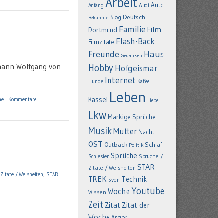
Arbeit
Auto
Anfang
Audi
Deutsch
Blog
Bekannte
Familie
Film
Dortmund
Flash-Back
Filmzitate
Freunde
Haus
Gedanken
hann Wolfgang von
Hobby
Hofgeismar
Internet
Hunde
Kaffee
Leben
Kassel
he
|
Kommentare
Liebe
Lkw
Markige Sprüche
Musik
Mutter
Nacht
OST
Outback
Schlaf
Politik
Sprüche
Schlesien
Sprüche /
STAR
Zitate / Weisheiten
Zitate / Weisheiten
,
STAR
TREK
Technik
Sven
Youtube
Woche
Wissen
Zeit
Zitat
Zitat der
Woche
Ärger