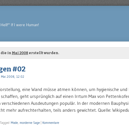
Hell!" If I were Human!
 die in
Mai 2008
erstellt wurden.
gen #02
 Mai 2008, 12:02
rstellung, eine Wand müsse atmen können, um hygienische und 
schaffen, geht ursprünglich auf einen Irrtum Max von Pettenkofer
in verschiedenen Ausdeutungen populär. In der modernen Bauphysi
cht mehr aufrechterhalten, teils anders gewichtet. Quelle: Wikipedi
Tagged
Mode
,
morderne Sage
|
Kommentare