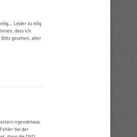
lig…. Leider zu eilig
önnen, dass ich
 Blitz gesehen, aber
gestern irgendetwas
ehler bei der
tet, dann die DVD