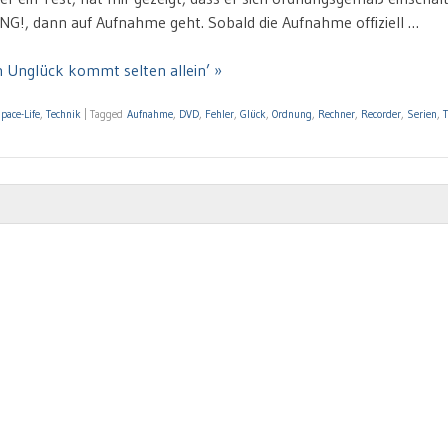
NG!, dann auf Aufnahme geht. Sobald die Aufnahme offiziell …
n Unglück kommt selten allein’ »
pace-Life
,
Technik
|
Tagged
Aufnahme
,
DVD
,
Fehler
,
Glück
,
Ordnung
,
Rechner
,
Recorder
,
Serien
,
T