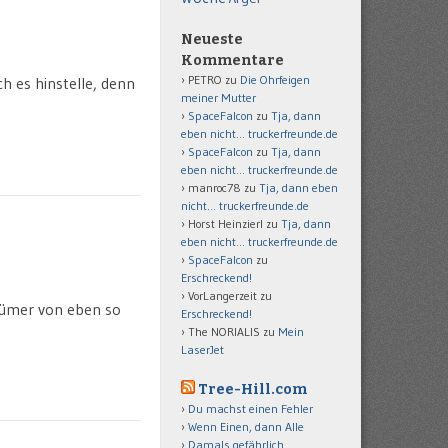
Neueste
Kommentare
PETRO
zu
Die Ohrfeigen
ch es hinstelle, denn
meiner Mutter
SpaceFalcon
zu
Tja, dann
eben nicht… truckerfreunde.de
SpaceFalcon
zu
Tja, dann
eben nicht… truckerfreunde.de
manroc78
zu
Tja, dann eben
nicht… truckerfreunde.de
Horst Heinzierl
zu
Tja, dann
eben nicht… truckerfreunde.de
SpaceFalcon
zu
Erschreckend!
VorLangerzeit
zu
ntümer von eben so
Erschreckend!
The NORIALIS
zu
Mein
LaserJet
Tree-Hill.com
Du machst einen Fehler
Wenn Einen, dann Alle
Damals gefährlich