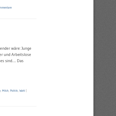
mmentare
sender wäre: Junge
er und Arbeitslose
tes sind…. Das
e
,
Milch
,
Politik
,
Wahl
|