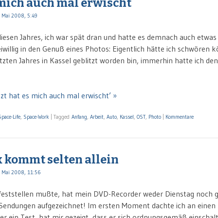
 mich auch mal erwischt
 Mai 2008, 5:49
diesen Jahres, ich war spät dran und hatte es demnach auch etwas ei
iwillig in den Genuß eines Photos: Eigentlich hätte ich schwören k
ten Jahres in Kassel geblitzt worden bin, immerhin hatte ich den
tzt hat es mich auch mal erwischt’ »
Space-Life
,
Space-Work
|
Tagged
Anfang
,
Arbeit
,
Auto
,
Kassel
,
OST
,
Photo
|
Kommentare
 kommt selten allein
 Mai 2008, 11:56
 feststellen mußte, hat mein DVD-Recorder weder Dienstag noch 
Sendungen aufgezeichnet! Im ersten Moment dachte ich an einen F
 ein Test, hat mir gezeigt, dass er sich ordnungsgemäß einschal