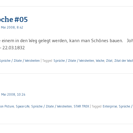
oche #05
 Mai 2008, 8:42
ie einem in den Weg gelegt werden, kann man Schönes bauen. Jo
– 22.03.1832
Sprüche / Zitate / Weisheiten
|
Tagged
Sprüche / Zitate / Weisheiten
,
Woche
,
Zitat
,
Zitat der Woc
 Mai 2008, 10:24
on Picture
,
Space-Life
,
Sprüche / Zitate / Weisheiten
,
STAR TREK
|
Tagged
Enterprise
,
Sprüche / 