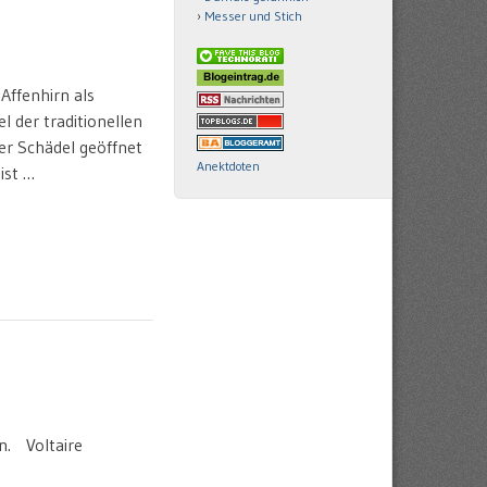
Messer und Stich
Affenhirn als
l der traditionellen
er Schädel geöffnet
Anektdoten
ist …
en. Voltaire