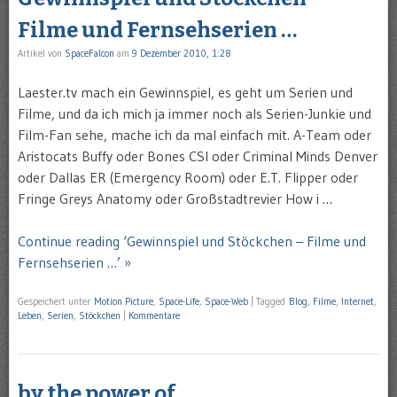
Filme und Fernsehserien …
Artikel von
SpaceFalcon
am
9 Dezember 2010, 1:28
Laester.tv mach ein Gewinnspiel, es geht um Serien und
Filme, und da ich mich ja immer noch als Serien-Junkie und
Film-Fan sehe, mache ich da mal einfach mit. A-Team oder
Aristocats Buffy oder Bones CSI oder Criminal Minds Denver
oder Dallas ER (Emergency Room) oder E.T. Flipper oder
Fringe Greys Anatomy oder Großstadtrevier How i …
Continue reading ‘Gewinnspiel und Stöckchen – Filme und
Fernsehserien …’ »
Gespeichert unter
Motion Picture
,
Space-Life
,
Space-Web
|
Tagged
Blog
,
Filme
,
Internet
,
Leben
,
Serien
,
Stöckchen
|
Kommentare
by the power of