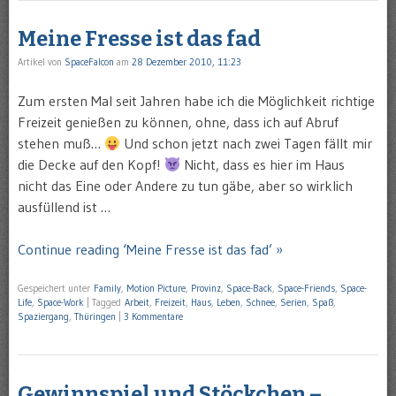
Meine Fresse ist das fad
Artikel von
SpaceFalcon
am
28 Dezember 2010, 11:23
Zum ersten Mal seit Jahren habe ich die Möglichkeit richtige
Freizeit genießen zu können, ohne, dass ich auf Abruf
stehen muß…
Und schon jetzt nach zwei Tagen fällt mir
die Decke auf den Kopf!
Nicht, dass es hier im Haus
nicht das Eine oder Andere zu tun gäbe, aber so wirklich
ausfüllend ist …
Continue reading ‘Meine Fresse ist das fad’ »
Gespeichert unter
Family
,
Motion Picture
,
Provinz
,
Space-Back
,
Space-Friends
,
Space-
Life
,
Space-Work
|
Tagged
Arbeit
,
Freizeit
,
Haus
,
Leben
,
Schnee
,
Serien
,
Spaß
,
Spaziergang
,
Thüringen
|
3 Kommentare
Gewinnspiel und Stöckchen –