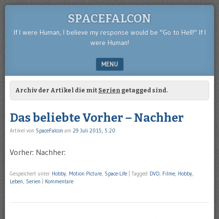
SPACEFALCON
If I were Human, I believe my response would be "Go to Hell!" If I
were Human!
MENU
SKIP TO CONTENT
Archiv der Artikel die mit
Serien
getagged sind.
Das beliebte Vorher – Nachher
Artikel von
SpaceFalcon
am
29 Juli 2015, 5:20
Vorher: Nachher:
Gespeichert unter
Hobby
,
Motion Picture
,
Space-Life
|
Tagged
DVD
,
Filme
,
Hobby
,
Leben
,
Serien
|
Kommentare