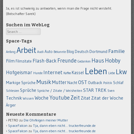
Ja, es ist schwierig zu antworten, wenn man die Frage nicht versteht.
(Botschafter Sarek)
Suchen im WebLog
Search
Space-Tags
Arbeit
Familie
Dortmund
Auto
Deutsch
Blog
Anfang
Audi
Bekannte
Hobby
Freunde
Haus
Flash-Back
Film
Filmzitate
Gedanken
Leben
Lkw
Hofgeismar
Internet
Kassel
Hunde
Kaffee
Liebe
Musik
OST
Mutter
Markige Sprüche
Nacht
Outback
Schlaf
Politik
STAR TREK
Sprüche
Schlesien
Sprüche / Zitate / Weisheiten
Sven
Youtube
Zeit
Woche
Technik
Zitat
Zitat der Woche
Wissen
Ärger
Neueste Kommentare
PETRO
zu
Die Ohrfeigen meiner Mutter
SpaceFalcon
zu
Tja, dann eben nicht… truckerfreunde.de
SpaceFalcon
zu
Tja, dann eben nicht… truckerfreunde.de