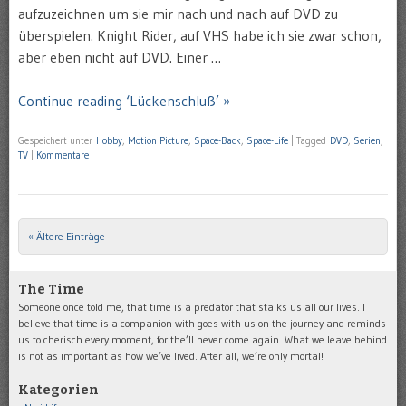
aufzuzeichnen um sie mir nach und nach auf DVD zu
überspielen. Knight Rider, auf VHS habe ich sie zwar schon,
aber eben nicht auf DVD. Einer …
Continue reading ‘Lückenschluß’ »
Gespeichert unter
Hobby
,
Motion Picture
,
Space-Back
,
Space-Life
|
Tagged
DVD
,
Serien
,
TV
|
Kommentare
« Ältere Einträge
Post navigation
The Time
Someone once told me, that time is a predator that stalks us all our lives. I
believe that time is a companion with goes with us on the journey and reminds
us to cherisch every moment, for the’ll never come again. What we leave behind
is not as important as how we’ve lived. After all, we’re only mortal!
Kategorien