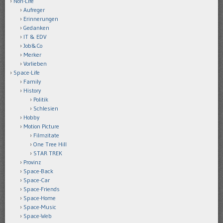
Nori-Life
Aufreger
Erinnerungen
Gedanken
IT & EDV
Job&Co
Merker
Vorlieben
Space-Life
Family
History
Politik
Schlesien
Hobby
Motion Picture
Filmzitate
One Tree Hill
STAR TREK
Provinz
Space-Back
Space-Car
Space-Friends
Space-Home
Space-Music
Space-Web