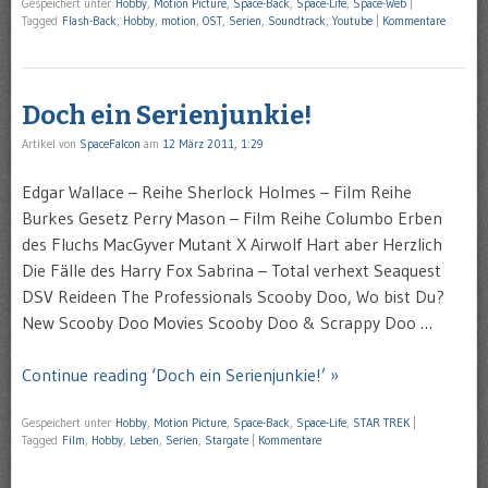
Gespeichert unter
Hobby
,
Motion Picture
,
Space-Back
,
Space-Life
,
Space-Web
|
Tagged
Flash-Back
,
Hobby
,
motion
,
OST
,
Serien
,
Soundtrack
,
Youtube
|
Kommentare
Doch ein Serienjunkie!
Artikel von
SpaceFalcon
am
12 März 2011, 1:29
Edgar Wallace – Reihe Sherlock Holmes – Film Reihe
Burkes Gesetz Perry Mason – Film Reihe Columbo Erben
des Fluchs MacGyver Mutant X Airwolf Hart aber Herzlich
Die Fälle des Harry Fox Sabrina – Total verhext Seaquest
DSV Reideen The Professionals Scooby Doo, Wo bist Du?
New Scooby Doo Movies Scooby Doo & Scrappy Doo …
Continue reading ‘Doch ein Serienjunkie!’ »
Gespeichert unter
Hobby
,
Motion Picture
,
Space-Back
,
Space-Life
,
STAR TREK
|
Tagged
Film
,
Hobby
,
Leben
,
Serien
,
Stargate
|
Kommentare