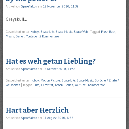
Artikel von
SpaceFalcon
am
12 November 2010, 11:39
Greyskull…
Gespeichert unter
Hobby
,
Space-Life
,
Space-Music
,
Space-Web
|
Tagged
Flash-Back
,
Musik
,
Serien
,
Youtube
|
2 Kommentare
Hat es weh getan Liebling?
Artikel von
SpaceFalcon
am
15 Oktober 2010, 11:55
Gespeichert unter
Hobby
,
Motion Picture
,
Space-Life
,
Space-Music
,
Sprüche / Zitate /
Weisheiten
|
Tagged
Film
,
Filmzitat
,
Leben
,
Serien
,
Youtube
|
Kommentare
Hart aber Herzlich
Artikel von
SpaceFalcon
am
11 August 2010, 6:56