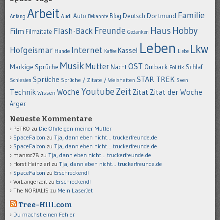
Arbeit
Familie
Dortmund
Auto
Deutsch
Blog
Anfang
Audi
Bekannte
Hobby
Freunde
Haus
Flash-Back
Film
Filmzitate
Gedanken
Leben
Lkw
Hofgeismar
Internet
Kassel
Hunde
Kaffee
Liebe
Musik
OST
Mutter
Markige Sprüche
Nacht
Outback
Schlaf
Politik
STAR TREK
Sprüche
Schlesien
Sprüche / Zitate / Weisheiten
Sven
Youtube
Zeit
Woche
Technik
Zitat
Zitat der Woche
Wissen
Ärger
Neueste Kommentare
PETRO
zu
Die Ohrfeigen meiner Mutter
SpaceFalcon
zu
Tja, dann eben nicht… truckerfreunde.de
SpaceFalcon
zu
Tja, dann eben nicht… truckerfreunde.de
manroc78
zu
Tja, dann eben nicht… truckerfreunde.de
Horst Heinzierl
zu
Tja, dann eben nicht… truckerfreunde.de
SpaceFalcon
zu
Erschreckend!
VorLangerzeit
zu
Erschreckend!
The NORIALIS
zu
Mein LaserJet
Tree-Hill.com
Du machst einen Fehler