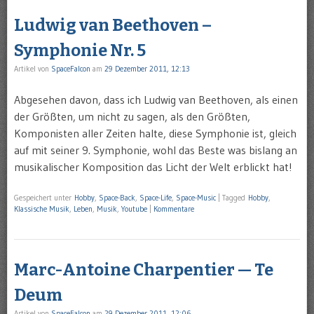
Ludwig van Beethoven –
Symphonie Nr. 5
Artikel von
SpaceFalcon
am
29 Dezember 2011, 12:13
Abgesehen davon, dass ich Ludwig van Beethoven, als einen
der Größten, um nicht zu sagen, als den Größten,
Komponisten aller Zeiten halte, diese Symphonie ist, gleich
auf mit seiner 9. Symphonie, wohl das Beste was bislang an
musikalischer Komposition das Licht der Welt erblickt hat!
Gespeichert unter
Hobby
,
Space-Back
,
Space-Life
,
Space-Music
|
Tagged
Hobby
,
Klassische Musik
,
Leben
,
Musik
,
Youtube
|
Kommentare
Marc-Antoine Charpentier — Te
Deum
Artikel von
SpaceFalcon
am
29 Dezember 2011, 12:06