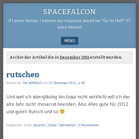
SPACEFALCON
If I were Human, I believe my response would be "Go to Hell!" If I
were Human!
MENU
SKIP TO CONTENT
Archiv der Artikel die in
Dezember 2011
erstellt wurden.
rutschen
Artikel von
The NORIALIS
am
31 Dezember 2011, 4:58
Und weil ich abergläubig bin (naja nicht wirklich) will ich das
alte Jahr nicht mosernd beenden. Also Alles gute für 2012
und guten Rutsch und so
Gespeichert unter
Sprüche / Zitate / Weisheiten
|
2 Kommentare