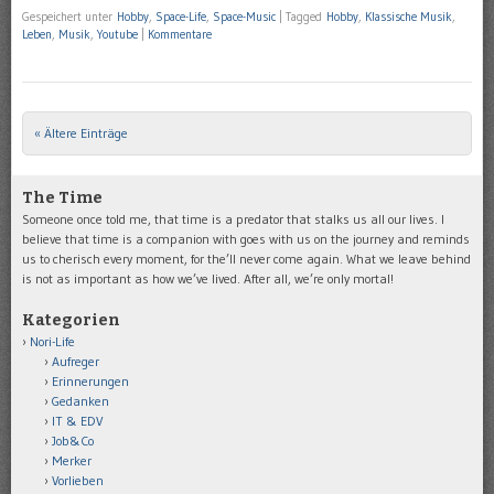
Gespeichert unter
Hobby
,
Space-Life
,
Space-Music
|
Tagged
Hobby
,
Klassische Musik
,
Leben
,
Musik
,
Youtube
|
Kommentare
« Ältere Einträge
Post navigation
The Time
Someone once told me, that time is a predator that stalks us all our lives. I
believe that time is a companion with goes with us on the journey and reminds
us to cherisch every moment, for the’ll never come again. What we leave behind
is not as important as how we’ve lived. After all, we’re only mortal!
Kategorien
Nori-Life
Aufreger
Erinnerungen
Gedanken
IT & EDV
Job&Co
Merker
Vorlieben