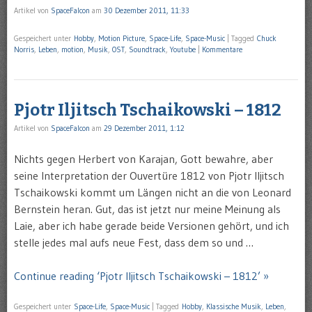
Artikel von
SpaceFalcon
am
30 Dezember 2011, 11:33
Gespeichert unter
Hobby
,
Motion Picture
,
Space-Life
,
Space-Music
|
Tagged
Chuck
Norris
,
Leben
,
motion
,
Musik
,
OST
,
Soundtrack
,
Youtube
|
Kommentare
Pjotr Iljitsch Tschaikowski – 1812
Artikel von
SpaceFalcon
am
29 Dezember 2011, 1:12
Nichts gegen Herbert von Karajan, Gott bewahre, aber
seine Interpretation der Ouvertüre 1812 von Pjotr Iljitsch
Tschaikowski kommt um Längen nicht an die von Leonard
Bernstein heran. Gut, das ist jetzt nur meine Meinung als
Laie, aber ich habe gerade beide Versionen gehört, und ich
stelle jedes mal aufs neue Fest, dass dem so und …
Continue reading ‘Pjotr Iljitsch Tschaikowski – 1812’ »
Gespeichert unter
Space-Life
,
Space-Music
|
Tagged
Hobby
,
Klassische Musik
,
Leben
,