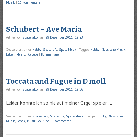
Musik
|
10 Kommentare
Schubert – Ave Maria
Artikel von
SpaceFalcon
am
29 Dezember 2011, 12:43
Gespeichert unter
Hobby
,
Space-Life
,
Space-Music
|
Tagged
Hobby
,
Klassische Musik
,
Leben
,
Musik
,
Youtube
|
Kommentare
Toccata and Fugue in D moll
Artikel von
SpaceFalcon
am
29 Dezember 2011, 12:16
Leider konnte ich so nie auf meiner Orgel spielen….
Gespeichert unter
Space-Back
,
Space-Life
,
Space-Music
|
Tagged
Hobby
,
Klassische
Musik
,
Leben
,
Musik
,
Youtube
|
1 Kommentar