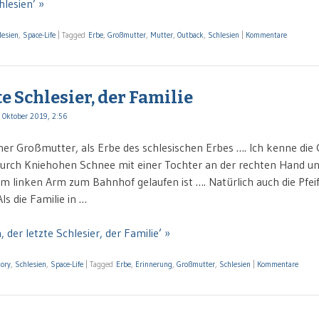
hlesien’ »
lesien
,
Space-Life
|
Tagged
Erbe
,
Großmutter
,
Mutter
,
Outback
,
Schlesien
|
Kommentare
te Schlesier, der Familie
 Oktober 2019, 2:56
er Großmutter, als Erbe des schlesischen Erbes …. Ich kenne die
urch Kniehohen Schnee mit einer Tochter an der rechten Hand u
em linken Arm zum Bahnhof gelaufen ist …. Natürlich auch die Pfei
ls die Familie in …
, der letzte Schlesier, der Familie’ »
tory
,
Schlesien
,
Space-Life
|
Tagged
Erbe
,
Erinnerung
,
Großmutter
,
Schlesien
|
Kommentare