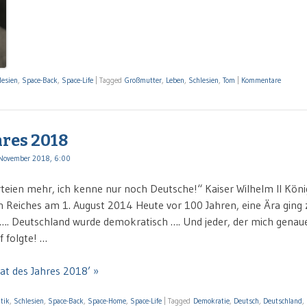
lesien
,
Space-Back
,
Space-Life
|
Tagged
Großmutter
,
Leben
,
Schlesien
,
Tom
|
Kommentare
hres 2018
November 2018, 6:00
rteien mehr, ich kenne nur noch Deutsche!“ Kaiser Wilhelm II Kön
 Reiches am 1. August 2014 Heute vor 100 Jahren, eine Ära ging 
 …. Deutschland wurde demokratisch …. Und jeder, der mich genau
f folgte! …
tat des Jahres 2018’ »
itik
,
Schlesien
,
Space-Back
,
Space-Home
,
Space-Life
|
Tagged
Demokratie
,
Deutsch
,
Deutschland
,