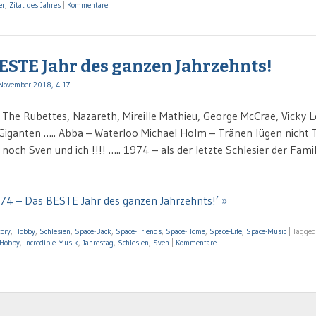
er
,
Zitat des Jahres
|
Kommentare
BESTE Jahr des ganzen Jahrzehnts!
November 2018, 4:17
The Rubettes, Nazareth, Mireille Mathieu, George McCrae, Vicky L
 Giganten ….. Abba – Waterloo Michael Holm – Tränen lügen nicht 
och Sven und ich !!!! ….. 1974 – als der letzte Schlesier der Fami
974 – Das BESTE Jahr des ganzen Jahrzehnts!’ »
tory
,
Hobby
,
Schlesien
,
Space-Back
,
Space-Friends
,
Space-Home
,
Space-Life
,
Space-Music
|
Tagge
Hobby
,
incredible Musik
,
Jahrestag
,
Schlesien
,
Sven
|
Kommentare