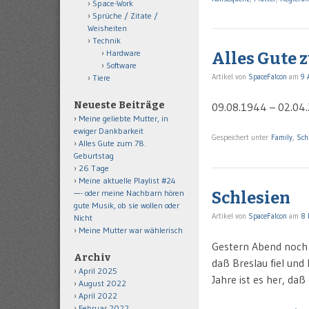
Space-Work
Sprüche / Zitate /
Weisheiten
Technik
Hardware
Alles Gute 
Software
Artikel von
SpaceFalcon
am
9 
Tiere
Neueste Beiträge
09.08.1944 – 02.04
Meine geliebte Mutter, in
ewiger Dankbarkeit
Gespeichert unter
Family
,
Sch
Alles Gute zum 78.
Geburtstag
26 Tage
Meine aktuelle Playlist #24
—- oder meine Nachbarn hören
Schlesien
gute Musik, ob sie wollen oder
Artikel von
SpaceFalcon
am
8 
Nicht
Meine Mutter war wählerisch
Gestern Abend noch u
Archiv
daß Breslau fiel und 
April 2025
Jahre ist es her, daß
August 2022
April 2022
Februar 2022