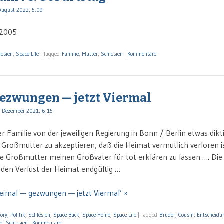
August 2022, 5:09
.2005
lesien
,
Space-Life
|
Tagged
Familie
,
Mutter
,
Schlesien
|
Kommentare
ezwungen — jetzt Viermal
 Dezember 2021, 6:15
 Familie von der jeweiligen Regierung in Bonn / Berlin etwas dikt
Großmutter zu akzeptieren, daß die Heimat vermutlich verloren is
 Großmutter meinen Großvater für tot erklären zu lassen …. Die
den Verlust der Heimat endgültig …
reimal — gezwungen — jetzt Viermal’ »
tory
,
Politik
,
Schlesien
,
Space-Back
,
Space-Home
,
Space-Life
|
Tagged
Bruder
,
Cousin
,
Entscheidu
ng
,
Schlesien
|
Kommentare