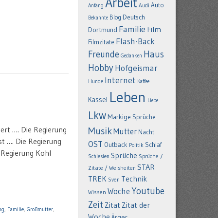
Arbeit
Auto
Anfang
Audi
Deutsch
Blog
Bekannte
Familie
Film
Dortmund
Flash-Back
Filmzitate
Freunde
Haus
Gedanken
Hobby
Hofgeismar
Internet
Hunde
Kaffee
Leben
Kassel
Liebe
Lkw
Markige Sprüche
iert …. Die Regierung
Musik
Mutter
Nacht
t …. Die Regierung
OST
Outback
Schlaf
Politik
 Regierung Kohl
Sprüche
Schlesien
Sprüche /
STAR
Zitate / Weisheiten
TREK
Technik
Sven
Youtube
Woche
Wissen
Zeit
Zitat
Zitat der
ng
,
Familie
,
Großmutter
,
Woche
Ärger