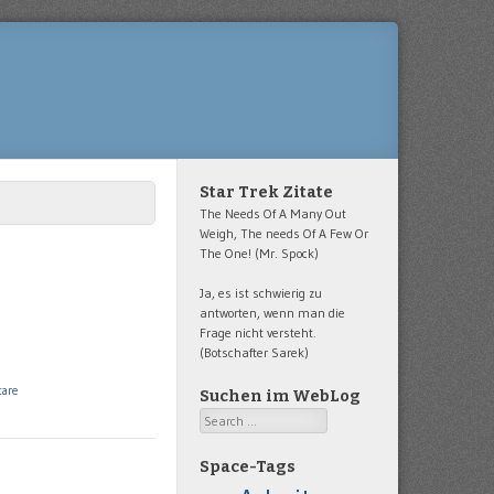
Star Trek Zitate
The Needs Of A Many Out
Weigh, The needs Of A Few Or
The One! (Mr. Spock)
Ja, es ist schwierig zu
antworten, wenn man die
Frage nicht versteht.
(Botschafter Sarek)
are
Suchen im WebLog
Search
Space-Tags