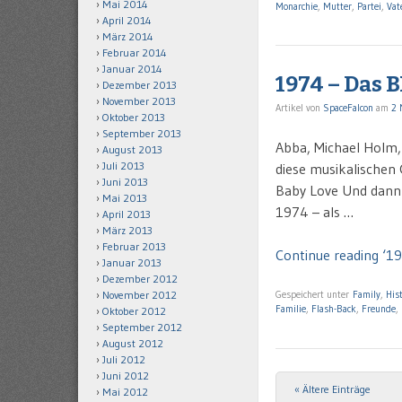
Mai 2014
Monarchie
,
Mutter
,
Partei
,
Vat
April 2014
März 2014
Februar 2014
Januar 2014
1974 – Das 
Dezember 2013
November 2013
Artikel von
SpaceFalcon
am
2 
Oktober 2013
September 2013
Abba, Michael Holm, 
August 2013
Juli 2013
diese musikalischen
Juni 2013
Baby Love Und dann n
Mai 2013
1974 – als …
April 2013
März 2013
Februar 2013
Continue reading ‘1
Januar 2013
Dezember 2012
November 2012
Gespeichert unter
Family
,
His
Familie
,
Flash-Back
,
Freunde
,
Oktober 2012
September 2012
August 2012
Juli 2012
Juni 2012
« Ältere Einträge
Post navigation
Mai 2012