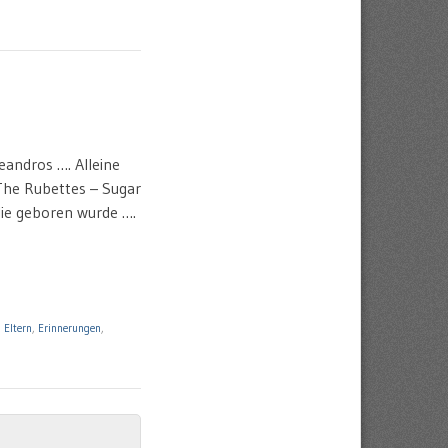
eandros …. Alleine
The Rubettes – Sugar
lie geboren wurde ….
d
Eltern
,
Erinnerungen
,