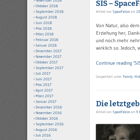
November 2018
SIS – SpaceF
Oktober 2018
September 2018
Artikel von
SpaceFalcon
am
20
August 2018
Juni 2018
Von Natur, also dem 
Mai 2018
Erziehung her, Dank
März 2018
und noch mehr nehme 
Februar 2018
Januar 2018
wirklich so. Jedoch,
Dezember 2017
November 2017
Continue reading ‘SI
Oktober 2017
September 2017
Juli 2017
Gespeichert unter
Family
,
His
Juni 2017
Mai 2017
April 2017
März 2017
Januar 2017
Die letztge
Dezember 2016
Artikel von
SpaceFalcon
am
9 
November 2016
Oktober 2016
September 2016
August 2016
Juli 2016