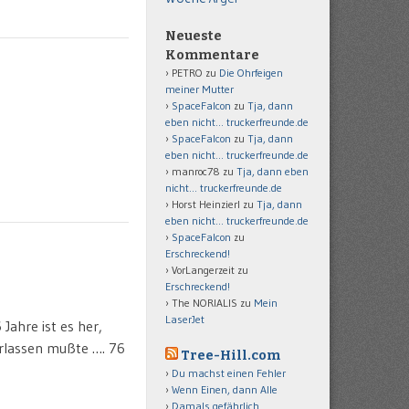
Neueste
Kommentare
PETRO
zu
Die Ohrfeigen
meiner Mutter
SpaceFalcon
zu
Tja, dann
eben nicht… truckerfreunde.de
SpaceFalcon
zu
Tja, dann
eben nicht… truckerfreunde.de
manroc78
zu
Tja, dann eben
nicht… truckerfreunde.de
Horst Heinzierl
zu
Tja, dann
eben nicht… truckerfreunde.de
SpaceFalcon
zu
Erschreckend!
VorLangerzeit
zu
Erschreckend!
The NORIALIS
zu
Mein
LaserJet
Jahre ist es her,
verlassen mußte …. 76
Tree-Hill.com
Du machst einen Fehler
Wenn Einen, dann Alle
Damals gefährlich