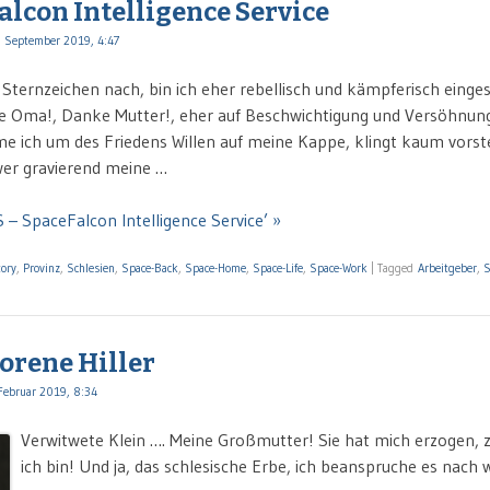
alcon Intelligence Service
 September 2019, 4:47
Sternzeichen nach, bin ich eher rebellisch und kämpferisch einges
e Oma!, Danke Mutter!, eher auf Beschwichtigung und Versöhnung …
ich um des Friedens Willen auf meine Kappe, klingt kaum vorstell
 wer gravierend meine …
S – SpaceFalcon Intelligence Service’ »
tory
,
Provinz
,
Schlesien
,
Space-Back
,
Space-Home
,
Space-Life
,
Space-Work
|
Tagged
Arbeitgeber
,
S
borene Hiller
Februar 2019, 8:34
Verwitwete Klein …. Meine Großmutter! Sie hat mich erzogen,
ich bin! Und ja, das schlesische Erbe, ich beanspruche es nach w