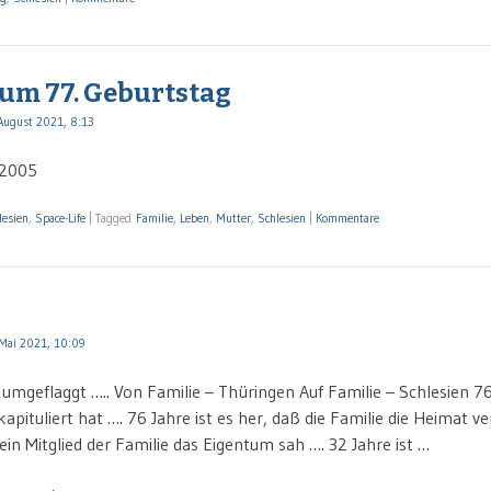
zum 77. Geburtstag
August 2021, 8:13
.2005
lesien
,
Space-Life
|
Tagged
Familie
,
Leben
,
Mutter
,
Schlesien
|
Kommentare
Mai 2021, 10:09
mgeflaggt ….. Von Familie – Thüringen Auf Familie – Schlesien 76 
kapituliert hat …. 76 Jahre ist es her, daß die Familie die Heimat 
 ein Mitglied der Familie das Eigentum sah …. 32 Jahre ist …