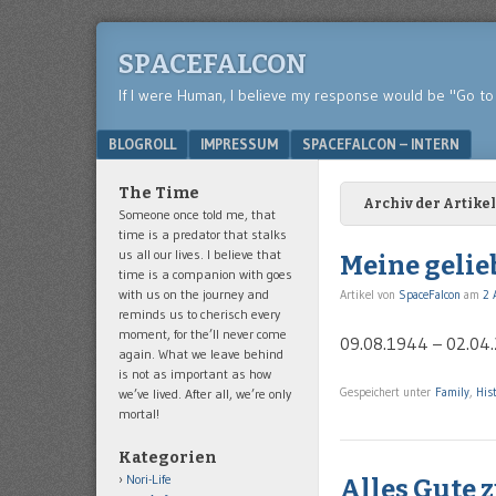
SPACEFALCON
If I were Human, I believe my response would be "Go to 
Menu
SKIP TO CONTENT
BLOGROLL
IMPRESSUM
SPACEFALCON – INTERN
The Time
Archiv der Artikel
Someone once told me, that
time is a predator that stalks
us all our lives. I believe that
Meine gelie
time is a companion with goes
with us on the journey and
Artikel von
SpaceFalcon
am
2 
reminds us to cherisch every
moment, for the’ll never come
09.08.1944 – 02.04
again. What we leave behind
is not as important as how
Gespeichert unter
Family
,
His
we’ve lived. After all, we’re only
mortal!
Kategorien
Nori-Life
Alles Gute 