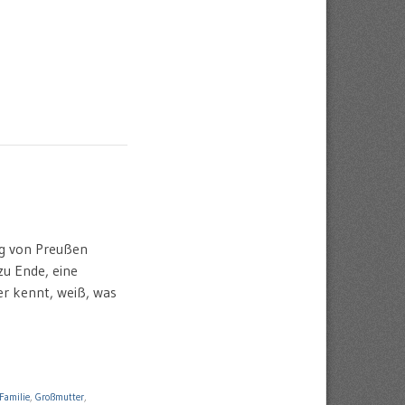
ig von Preußen
zu Ende, eine
er kennt, weiß, was
Familie
,
Großmutter
,