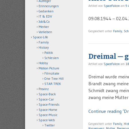
Aufreger
Artikel von
SpaceFalcon
am
9 
Erinnerungen
Gedanken
IT & EDV
09.08.1944 – 02.04
Job&Co
Merker
Gespeichert unter
Family
,
Sch
Vorlieben
Space-Life
Family
History
Politik
Dreimal — g
Schlesien
Hobby
Artikel von
SpaceFalcon
am
18
Motion Picture
Filmzitate
Dreimal wurde meiner
One Tree Hill
Brandt zwang meine 
STAR TREK
Provinz
Schmidt zwang meine
Space-Back
zwang meine Mutter 
Space-Car
Space-Friends
Space-Home
Continue reading ‘D
Space-Music
Space-Web
Gespeichert unter
Family
,
His
Twitter
Konsequenz
,
Mutter
,
Regieru