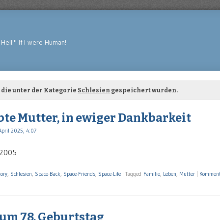
Hell!" If I were Human!
 die unter der Kategorie
Schlesien
gespeichert wurden.
bte Mutter, in ewiger Dankbarkeit
April 2025, 4:07
.2005
tory
,
Schlesien
,
Space-Back
,
Space-Friends
,
Space-Life
|
Tagged
Familie
,
Leben
,
Mutter
|
Komment
zum 78. Geburtstag