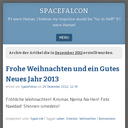
SPACEFALCON
If I were Human, I believe my response would be "Go to Hell!" If I
were Human!
MENU
SKIP TO CONTENT
Archiv der Artikel die in
Dezember 2012
erstellt wurden.
Frohe Weihnachten und ein Gutes
Neues Jahr 2013
Artikel von
SpaceFalcon
am
26 Dezember 2012, 12:39
Fröhliche Weihnachten! Krismas Njema Na Heri! Feliz
Navidad! Shinnen omedeto!
Gespeichert unter
Space-Life
|
Tagged
Leben
,
Silvester
,
Weihnachten
|
Kommentare