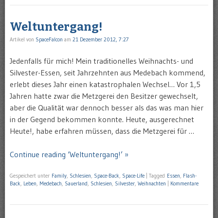
Weltuntergang!
Artikel von
SpaceFalcon
am
21 Dezember 2012, 7:27
Jedenfalls für mich! Mein traditionelles Weihnachts- und
Silvester-Essen, seit Jahrzehnten aus Medebach kommend,
erlebt dieses Jahr einen katastrophalen Wechsel… Vor 1,5
Jahren hatte zwar die Metzgerei den Besitzer gewechselt,
aber die Qualität war dennoch besser als das was man hier
in der Gegend bekommen konnte. Heute, ausgerechnet
Heute!, habe erfahren müssen, dass die Metzgerei für …
Continue reading ‘Weltuntergang!’ »
Gespeichert unter
Family
,
Schlesien
,
Space-Back
,
Space-Life
|
Tagged
Essen
,
Flash-
Back
,
Leben
,
Medebach
,
Sauerland
,
Schlesien
,
Silvester
,
Weihnachten
|
Kommentare