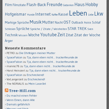
Hobby
Freunde
Haus
Flash-Back
Film
Filmzitate
Gedanken
Leben
Lkw
Hofgeismar
Internet
Kassel
Hunde
Kaffee
Liebe
Musik
OST
Mutter
Markige Sprüche
Nacht
Outback
Schlaf
Politik
STAR TREK
Sprüche
Schlesien
Sprüche / Zitate / Weisheiten
Sven
Youtube
Zeit
Woche
Technik
Zitat
Zitat der Woche
Wissen
Ärger
Neueste Kommentare
PETRO
zu
Die Ohrfeigen meiner Mutter
SpaceFalcon
zu
Tja, dann eben nicht… truckerfreunde.de
SpaceFalcon
zu
Tja, dann eben nicht… truckerfreunde.de
manroc78
zu
Tja, dann eben nicht… truckerfreunde.de
Horst Heinzierl
zu
Tja, dann eben nicht… truckerfreunde.de
SpaceFalcon
zu
Erschreckend!
VorLangerzeit
zu
Erschreckend!
The NORIALIS
zu
Mein LaserJet
Tree-Hill.com
Du machst einen Fehler
Wenn Einen, dann Alle
Damals gefährlich
Messer und Stich