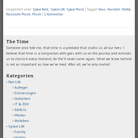
Gespeichert unter
Space-Back
,
Space-Life
,
Space-Music
|
Tagged
Haus
,
Haushalt
,
Hobby
,
Klassische Musik
,
Musik
|
1 Kommentar
The Time
Someone once told me, that time is a predator that stalks us all our lives. I
believe that time is a companion with goes with us on the journey and reminds
us to cherisch every moment, for the’ll never come again. What we leave behind
is not as important as how we’ve lived. After all, we’re only mortal!
Kategorien
Nori-Life
Aufreger
Erinnerungen
Gedanken
IT & EDV
Job&Co
Merker
Vorlieben
Space-Life
Family
History