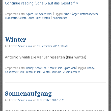
Continue reading ‘Scheiß auf das Gesetz?’ »
Gespeichert unter
Space-Life
,
Space-Work
|
Tagged
Arbeit
,
Ärger
,
Betriebssystem
,
Bürokratie
,
Gesetz
,
Leben
,
Lkw
,
System
|
Kommentare
Winter
Artikel von
SpaceFalcon
am
11 Dezember 2012, 10:40
Antonio Vivaldi Die vier Jahreszeiten (hier Winter)
Gespeichert unter
Hobby
,
Space-Life
,
Space-Music
,
Space-Web
|
Tagged
Hobby
,
Klassische Musik
,
Leben
,
Musik
,
Winter
,
Youtube
|
2 Kommentare
Sonnenaufgang
Artikel von
SpaceFalcon
am
8 Dezember 2012, 7:25
Auf dem Weg nach Kassel auf Höhe Vellmar um kurz nach 8