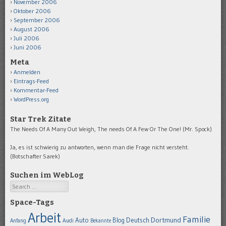
November 2006
Oktober 2006
September 2006
August 2006
Juli 2006
Juni 2006
Meta
Anmelden
Eintrags-Feed
Kommentar-Feed
WordPress.org
Star Trek Zitate
The Needs Of A Many Out Weigh, The needs Of A Few Or The One! (Mr. Spock)
Ja, es ist schwierig zu antworten, wenn man die Frage nicht versteht.
(Botschafter Sarek)
Suchen im WebLog
Search
Space-Tags
Arbeit
Familie
Dortmund
Auto
Deutsch
Blog
Anfang
Audi
Bekannte