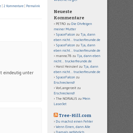
e
|
2 Kommentare
|
Permalink
Neueste
Kommentare
PETRO
zu
Die Ohrfeigen
meiner Mutter
SpaceFalcon
zu
Tja, dann
eben nicht… truckerfreunde.de
SpaceFalcon
zu
Tja, dann
eben nicht… truckerfreunde.de
manroc78
zu
Tja, dann eben
nicht… truckerfreunde.de
Horst Heinzierl
zu
Tja, dann
t eindeutig unter
eben nicht… truckerfreunde.de
SpaceFalcon
zu
Erschreckend!
VorLangerzeit
zu
Erschreckend!
The NORIALIS
zu
Mein
LaserJet
Tree-Hill.com
Du machst einen Fehler
Wenn Einen, dann Alle
Damals gefährlich