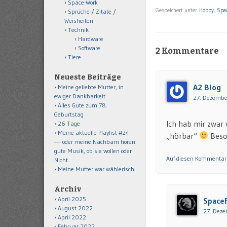
Space-Work
Gespeichert unter
Hobby
,
Spac
Sprüche / Zitate /
Weisheiten
Technik
Hardware
Software
2 Kommentare
Tiere
Neueste Beiträge
A2 Blog
Meine geliebte Mutter, in
ewiger Dankbarkeit
27. Dezembe
Alles Gute zum 78.
Geburtstag
Ich hab mir zwar 
26 Tage
Meine aktuelle Playlist #24
„hörbar“
Beson
—- oder meine Nachbarn hören
gute Musik, ob sie wollen oder
Auf diesen Kommentar
Nicht
Meine Mutter war wählerisch
Archiv
April 2025
Space
August 2022
27. Deze
April 2022
Februar 2022