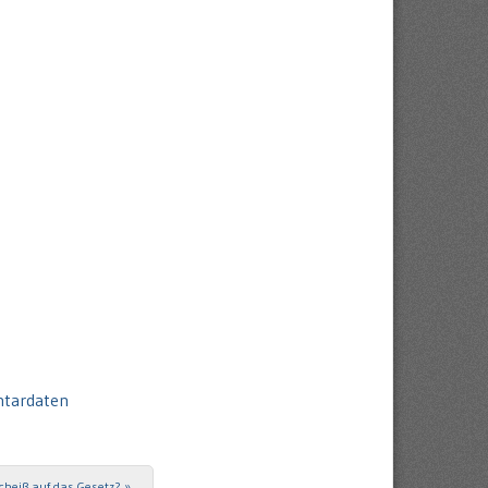
ntardaten
cheiß auf das Gesetz?
»