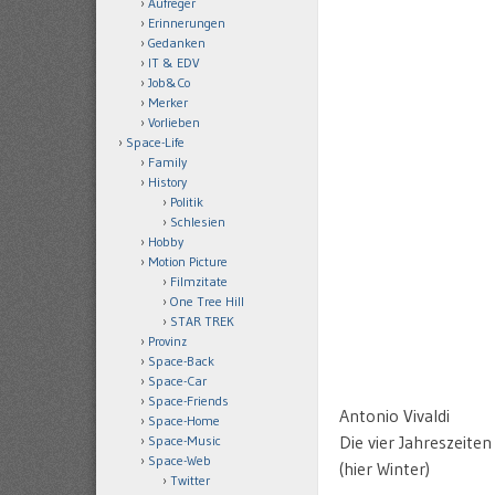
Aufreger
Erinnerungen
Gedanken
IT & EDV
Job&Co
Merker
Vorlieben
Space-Life
Family
History
Politik
Schlesien
Hobby
Motion Picture
Filmzitate
One Tree Hill
STAR TREK
Provinz
Space-Back
Space-Car
Space-Friends
Antonio Vivaldi
Space-Home
Die vier Jahreszeiten
Space-Music
Space-Web
(hier Winter)
Twitter