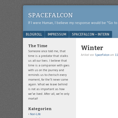
SPACEFALCON
If I were Human, I believe my response would be "Go to 
Menu
SKIP TO CONTENT
BLOGROLL
IMPRESSUM
SPACEFALCON – INTERN
The Time
Winter
Someone once told me, that
Artikel von
SpaceFalcon
am
11
time is a predator that stalks
us all our lives. I believe that
time is a companion with goes
with us on the journey and
reminds us to cherisch every
moment, for the’ll never come
again. What we leave behind
is not as important as how
we’ve lived. After all, we’re only
mortal!
Kategorien
Nori-Life