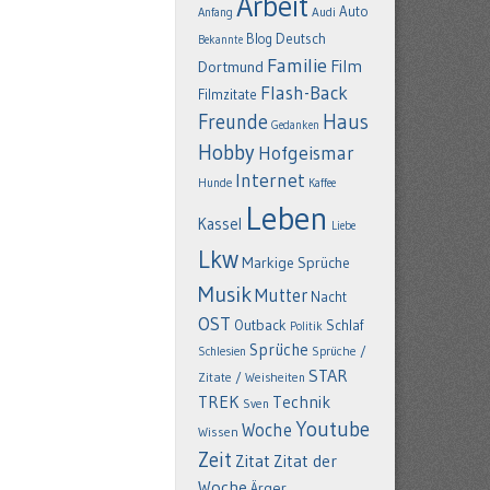
Arbeit
Auto
Anfang
Audi
Deutsch
Blog
Bekannte
Familie
Film
Dortmund
Flash-Back
Filmzitate
Freunde
Haus
Gedanken
Hobby
Hofgeismar
Internet
Hunde
Kaffee
Leben
Kassel
Liebe
Lkw
Markige Sprüche
Musik
Mutter
Nacht
OST
Outback
Schlaf
Politik
Sprüche
Schlesien
Sprüche /
STAR
Zitate / Weisheiten
TREK
Technik
Sven
Youtube
Woche
Wissen
Zeit
Zitat
Zitat der
Woche
Ärger