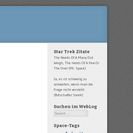
Star Trek Zitate
The Needs Of A Many Out
Weigh, The needs Of A Few Or
The One! (Mr. Spock)
Ja, es ist schwierig zu
antworten, wenn man die
Frage nicht versteht.
(Botschafter Sarek)
Suchen im WebLog
Search
Space-Tags