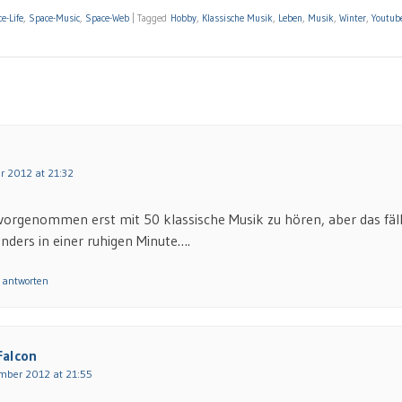
e-Life
,
Space-Music
,
Space-Web
|
Tagged
Hobby
,
Klassische Musik
,
Leben
,
Musik
,
Winter
,
Youtub
r 2012 at 21:32
vorgenommen erst mit 50 klassische Musik zu hören, aber das fäll
ders in einer ruhigen Minute….
 antworten
Falcon
mber 2012 at 21:55