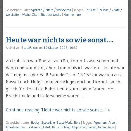
Gespeichert unter
Sprüche / Zitate / Weisheiten
|
Tagged
Sprüche
,
Sprüche / Zitate /
Weisheiten
,
Woche
,
Zitat
,
Zitat der Woche
|
Kommentare
Heute war nichts so wie sonst….
Artikel von
SpaceFalcon
am
10 Oktober 2008, 10:32
Zu früh! Ich war überall zu früh, kommt zwar schon mal
dann und wann vor, aber dann muß ich warten…. Heute war
das nirgends der Fall! *wunder* Um 13.15 Uhr war ich aus
Kassel nach Hofgeismar zurück gekehrt und konnte auch
gleich für die letzte Fahrt heute zum Laden fahren. ^^
Frachtbriefe und Lieferscheine waren …
Continue reading ‘Heute war nichts so wie sonst….’ »
Gespeichert unter
Hobby
,
Space-Life
,
Space-Work
,
Tiere
|
Tagged
Aquarium
,
Arbeit
,
Arbeitszimmer
,
Dortmund
,
Fahrt
,
Haus
,
Hobby
,
Hofgeismar
,
Kassel
,
Laden
,
Tiere
|