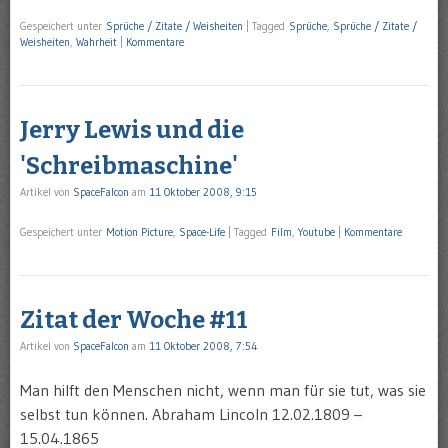
Gespeichert unter
Sprüche / Zitate / Weisheiten
|
Tagged
Sprüche
,
Sprüche / Zitate /
Weisheiten
,
Wahrheit
|
Kommentare
Jerry Lewis und die
'Schreibmaschine'
Artikel von
SpaceFalcon
am
11 Oktober 2008, 9:15
Gespeichert unter
Motion Picture
,
Space-Life
|
Tagged
Film
,
Youtube
|
Kommentare
Zitat der Woche #11
Artikel von
SpaceFalcon
am
11 Oktober 2008, 7:54
Man hilft den Menschen nicht, wenn man für sie tut, was sie
selbst tun können. Abraham Lincoln 12.02.1809 –
15.04.1865