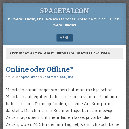
SPACEFALCON
If I were Human, I believe my response would be "Go to Hell!" If I
were Human!
MENU
SKIP TO CONTENT
Archiv der Artikel die in
Oktober 2008
erstellt wurden.
Online oder Offline?
Artikel von
SpaceFalcon
am
27 Oktober 2008, 8:05
Mehrfach darauf angesprochen hat man mich ja schon….
Mehrfach aufgegriffen habe ich es auch schon…. Und nun
habe ich eine Lösung gefunden, die eine Art Kompromiss
darstellt. Da ich meinen Rechner tagsüber schon ewige
Zeiten tagsüber nicht mehr laufen lasse, ja vorbei die
Zeiten, wo er 24 Stunden am Tag lief, kann ich auch keine