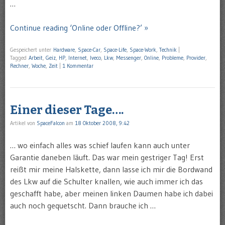
…
Continue reading ‘Online oder Offline?’ »
Gespeichert unter
Hardware
,
Space-Car
,
Space-Life
,
Space-Work
,
Technik
|
Tagged
Arbeit
,
Geiz
,
HP
,
Internet
,
Iveco
,
Lkw
,
Messenger
,
Online
,
Probleme
,
Provider
,
Rechner
,
Woche
,
Zeit
|
1 Kommentar
Einer dieser Tage….
Artikel von
SpaceFalcon
am
18 Oktober 2008, 9:42
… wo einfach alles was schief laufen kann auch unter
Garantie daneben läuft. Das war mein gestriger Tag! Erst
reißt mir meine Halskette, dann lasse ich mir die Bordwand
des Lkw auf die Schulter knallen, wie auch immer ich das
geschafft habe, aber meinen linken Daumen habe ich dabei
auch noch gequetscht. Dann brauche ich …