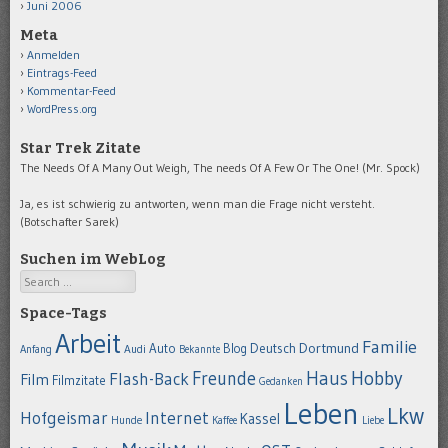
Juni 2006
Meta
Anmelden
Eintrags-Feed
Kommentar-Feed
WordPress.org
Star Trek Zitate
The Needs Of A Many Out Weigh, The needs Of A Few Or The One! (Mr. Spock)
Ja, es ist schwierig zu antworten, wenn man die Frage nicht versteht.
(Botschafter Sarek)
Suchen im WebLog
Search
Space-Tags
Arbeit
Familie
Dortmund
Auto
Deutsch
Blog
Anfang
Audi
Bekannte
Hobby
Freunde
Haus
Flash-Back
Film
Filmzitate
Gedanken
Leben
Lkw
Hofgeismar
Internet
Kassel
Hunde
Kaffee
Liebe