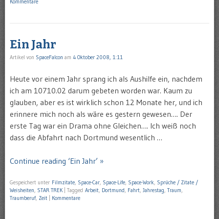
Kommentare
Ein Jahr
Artikel von
SpaceFalcon
am
4 Oktober 2008, 1:11
Heute vor einem Jahr sprang ich als Aushilfe ein, nachdem
ich am 10710.02 darum gebeten worden war. Kaum zu
glauben, aber es ist wirklich schon 12 Monate her, und ich
erinnere mich noch als wäre es gestern gewesen…. Der
erste Tag war ein Drama ohne Gleichen…. Ich weiß noch
dass die Abfahrt nach Dortmund wesentlich …
Continue reading ‘Ein Jahr’ »
Gespeichert unter
Filmzitate
,
Space-Car
,
Space-Life
,
Space-Work
,
Sprüche / Zitate /
Weisheiten
,
STAR TREK
|
Tagged
Arbeit
,
Dortmund
,
Fahrt
,
Jahrestag
,
Traum
,
Traumberuf
,
Zeit
|
Kommentare