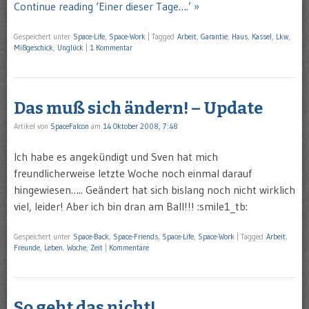
Continue reading ‘Einer dieser Tage….’ »
Gespeichert unter
Space-Life
,
Space-Work
|
Tagged
Arbeit
,
Garantie
,
Haus
,
Kassel
,
Lkw
,
Mißgeschick
,
Unglück
|
1 Kommentar
Das muß sich ändern! – Update
Artikel von
SpaceFalcon
am
14 Oktober 2008, 7:48
Ich habe es angekündigt und Sven hat mich
freundlicherweise letzte Woche noch einmal darauf
hingewiesen….. Geändert hat sich bislang noch nicht wirklich
viel, leider! Aber ich bin dran am Ball!!! :smile1_tb:
Gespeichert unter
Space-Back
,
Space-Friends
,
Space-Life
,
Space-Work
|
Tagged
Arbeit
,
Freunde
,
Leben
,
Woche
,
Zeit
|
Kommentare
So geht das nicht!