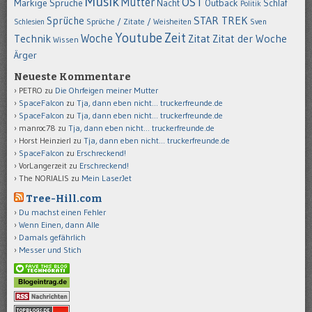
Musik
OST
Mutter
Markige Sprüche
Nacht
Outback
Schlaf
Politik
STAR TREK
Sprüche
Schlesien
Sprüche / Zitate / Weisheiten
Sven
Youtube
Zeit
Woche
Technik
Zitat
Zitat der Woche
Wissen
Ärger
Neueste Kommentare
PETRO
zu
Die Ohrfeigen meiner Mutter
SpaceFalcon
zu
Tja, dann eben nicht… truckerfreunde.de
SpaceFalcon
zu
Tja, dann eben nicht… truckerfreunde.de
manroc78
zu
Tja, dann eben nicht… truckerfreunde.de
Horst Heinzierl
zu
Tja, dann eben nicht… truckerfreunde.de
SpaceFalcon
zu
Erschreckend!
VorLangerzeit
zu
Erschreckend!
The NORIALIS
zu
Mein LaserJet
Tree-Hill.com
Du machst einen Fehler
Wenn Einen, dann Alle
Damals gefährlich
Messer und Stich