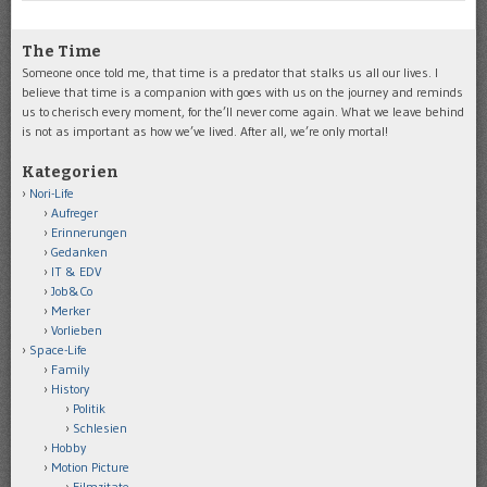
The Time
Someone once told me, that time is a predator that stalks us all our lives. I
believe that time is a companion with goes with us on the journey and reminds
us to cherisch every moment, for the’ll never come again. What we leave behind
is not as important as how we’ve lived. After all, we’re only mortal!
Kategorien
Nori-Life
Aufreger
Erinnerungen
Gedanken
IT & EDV
Job&Co
Merker
Vorlieben
Space-Life
Family
History
Politik
Schlesien
Hobby
Motion Picture
Filmzitate