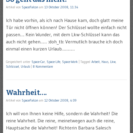
Artikel von
SpaceFalcon
am
13 Oktober 2008, 11:34
Ich habe vorhin, als ich nach Hause kam, doch glatt meine
Tür nicht öffnen können! Der Schlüssel wollte einfach nicht
passen…. Kein Wunder, mit dem Lkw-Schlüssel kann das
auch nicht gehen…… :doh_tb: Vermutlich brauche ich doch
einmal einen kurzen Urlaub…………
Gespeichert unter
Space-Car
,
Space-Life
,
Space-Work
|
Tagged
Arbeit
,
Haus
,
Lkw
,
Schlüssel
,
Urlaub
|
8 Kommentare
Wahrheit….
Artikel von
SpaceFalcon
am
12 Oktober 2008, 4:09
Ich will von Ihnen keine Hilfe, sondern die Wahrheit! Die
reine Wahrheit. Die reine, meinetwegen auch die reine,
Hauptsache die Wahrheit! Richterin Barbara Salesch