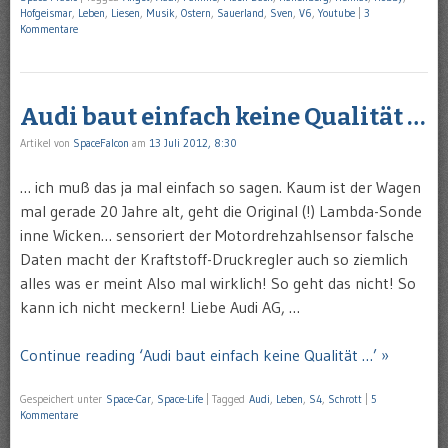
Hofgeismar
,
Leben
,
Liesen
,
Musik
,
Ostern
,
Sauerland
,
Sven
,
V6
,
Youtube
|
3
Kommentare
Audi baut einfach keine Qualität …
Artikel von
SpaceFalcon
am
13 Juli 2012, 8:30
… ich muß das ja mal einfach so sagen. Kaum ist der Wagen
mal gerade 20 Jahre alt, geht die Original (!) Lambda-Sonde
inne Wicken… sensoriert der Motordrehzahlsensor falsche
Daten macht der Kraftstoff-Druckregler auch so ziemlich
alles was er meint Also mal wirklich! So geht das nicht! So
kann ich nicht meckern! Liebe Audi AG, …
Continue reading ‘Audi baut einfach keine Qualität …’ »
Gespeichert unter
Space-Car
,
Space-Life
|
Tagged
Audi
,
Leben
,
S4
,
Schrott
|
5
Kommentare