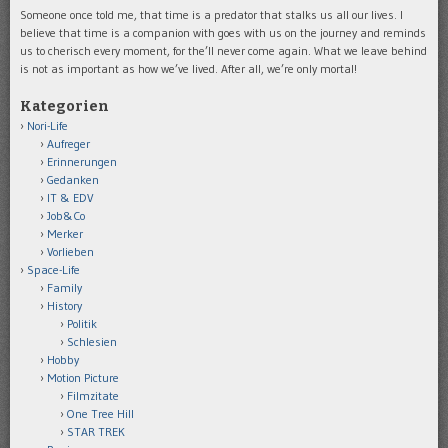
Someone once told me, that time is a predator that stalks us all our lives. I
believe that time is a companion with goes with us on the journey and reminds
us to cherisch every moment, for the’ll never come again. What we leave behind
is not as important as how we’ve lived. After all, we’re only mortal!
Kategorien
Nori-Life
Aufreger
Erinnerungen
Gedanken
IT & EDV
Job&Co
Merker
Vorlieben
Space-Life
Family
History
Politik
Schlesien
Hobby
Motion Picture
Filmzitate
One Tree Hill
STAR TREK