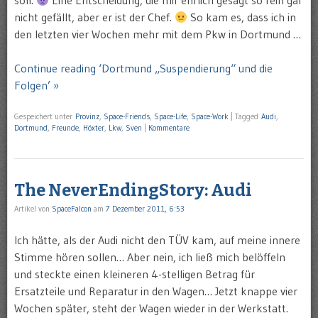
nicht gefällt, aber er ist der Chef.
So kam es, dass ich in
den letzten vier Wochen mehr mit dem Pkw in Dortmund …
Continue reading ‘Dortmund „Suspendierung“ und die
Folgen’ »
Gespeichert unter
Provinz
,
Space-Friends
,
Space-Life
,
Space-Work
|
Tagged
Audi
,
Dortmund
,
Freunde
,
Höxter
,
Lkw
,
Sven
|
Kommentare
The NeverEndingStory: Audi
Artikel von
SpaceFalcon
am
7 Dezember 2011, 6:53
Ich hätte, als der Audi nicht den TÜV kam, auf meine innere
Stimme hören sollen… Aber nein, ich ließ mich belöffeln
und steckte einen kleineren 4-stelligen Betrag für
Ersatzteile und Reparatur in den Wagen… Jetzt knappe vier
Wochen später, steht der Wagen wieder in der Werkstatt.