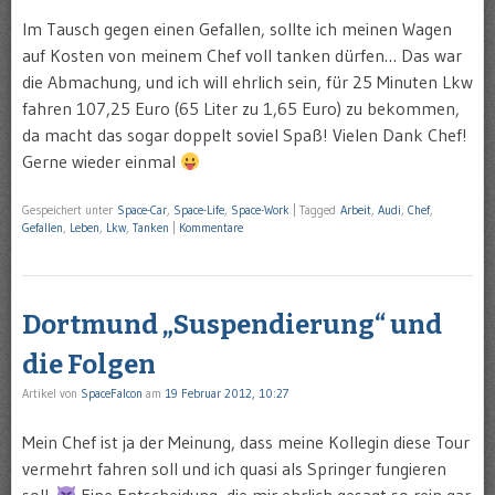
Im Tausch gegen einen Gefallen, sollte ich meinen Wagen
auf Kosten von meinem Chef voll tanken dürfen… Das war
die Abmachung, und ich will ehrlich sein, für 25 Minuten Lkw
fahren 107,25 Euro (65 Liter zu 1,65 Euro) zu bekommen,
da macht das sogar doppelt soviel Spaß! Vielen Dank Chef!
Gerne wieder einmal
Gespeichert unter
Space-Car
,
Space-Life
,
Space-Work
|
Tagged
Arbeit
,
Audi
,
Chef
,
Gefallen
,
Leben
,
Lkw
,
Tanken
|
Kommentare
Dortmund „Suspendierung“ und
die Folgen
Artikel von
SpaceFalcon
am
19 Februar 2012, 10:27
Mein Chef ist ja der Meinung, dass meine Kollegin diese Tour
vermehrt fahren soll und ich quasi als Springer fungieren
soll.
Eine Entscheidung, die mir ehrlich gesagt so rein gar