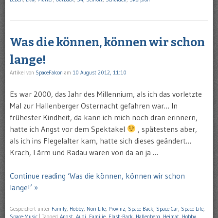
Was die können, können wir schon
lange!
Artikel von
SpaceFalcon
am
10 August 2012, 11:10
Es war 2000, das Jahr des Millennium, als ich das vorletzte
Mal zur Hallenberger Osternacht gefahren war… In
frühester Kindheit, da kann ich mich noch dran erinnern,
hatte ich Angst vor dem Spektakel
, spätestens aber,
als ich ins Flegelalter kam, hatte sich dieses geändert…
Krach, Lärm und Radau waren von da an ja …
Continue reading ‘Was die können, können wir schon
lange!’ »
Gespeichert unter
Family
,
Hobby
,
Nori-Life
,
Provinz
,
Space-Back
,
Space-Car
,
Space-Life
,
Space-Music
|
Tagged
Angst
,
Audi
,
Familie
,
Flash-Back
,
Hallenberg
,
Heimat
,
Hobby
,