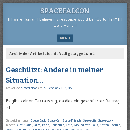
SPACEFALCON
If I were Human, I believe my response would be "Go to Hell!" If I
were Human!
MENU
SKIP TO CONTENT
Archiv der Artikel die mit
Audi
getagged sind.
Geschützt: Andere in meiner
Situation…
Artikel von
SpaceFalcon
am
22 Februar 2013, 8:26
Es gibt keinen Textauszug, da dies ein geschützter Beitrag
ist.
Gespeichert unter
Space-Back
,
Space-Car
,
Space-Friends
,
Space-Life
,
Space-Work
|
Tagged
Arbeit
,
Audi
,
Auto
,
Bank
,
Erziehung
,
Geld
,
Großmutter
,
Haus
,
Kosten
,
Laguna
,
Leben
,
Lkw
,
Mutter
,
Outback
,
S4
,
Schrott
,
Schulden
,
Skorpion