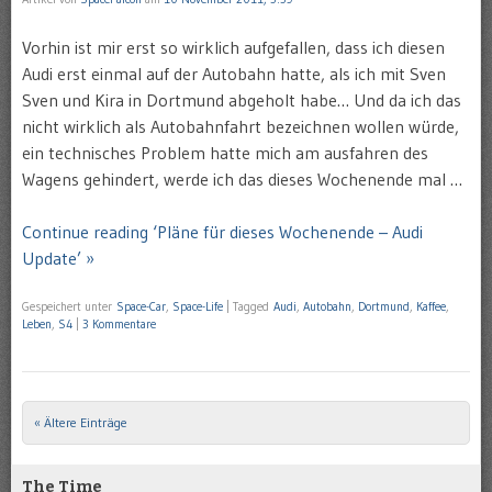
Vorhin ist mir erst so wirklich aufgefallen, dass ich diesen
Audi erst einmal auf der Autobahn hatte, als ich mit Sven
Sven und Kira in Dortmund abgeholt habe… Und da ich das
nicht wirklich als Autobahnfahrt bezeichnen wollen würde,
ein technisches Problem hatte mich am ausfahren des
Wagens gehindert, werde ich das dieses Wochenende mal …
Continue reading ‘Pläne für dieses Wochenende – Audi
Update’ »
Gespeichert unter
Space-Car
,
Space-Life
|
Tagged
Audi
,
Autobahn
,
Dortmund
,
Kaffee
,
Leben
,
S4
|
3 Kommentare
« Ältere Einträge
Post navigation
The Time