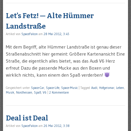
Let’s Fetz! — Alte Hümmer
Landstraße
Artikel von
SpaceFalcon
am
28 Mai 2012, 3:45
Mit dem Begriff, alte Hümmer Landstraße ist genau dieser
Straßenabschnitt hier gemeint: Größere Kartenansicht Eine
Straße, die eigentlich alles bietet, was das Audi V6 Herz
erfreut Dazu die passende Mucke aus den Boxen und
wirklich nichts, kann einem den Spaß verderben!
Gespeichert unter
Space-Car
,
Space-Life
,
Space-Music
|
Tagged
Audi
,
Hofgeismar
,
Leben
,
Musik
,
Nordhessen
,
Spaß
,
V6
|
2 Kommentare
Deal ist Deal
Artikel von
SpaceFalcon
am
26 Mai 2012, 3:38