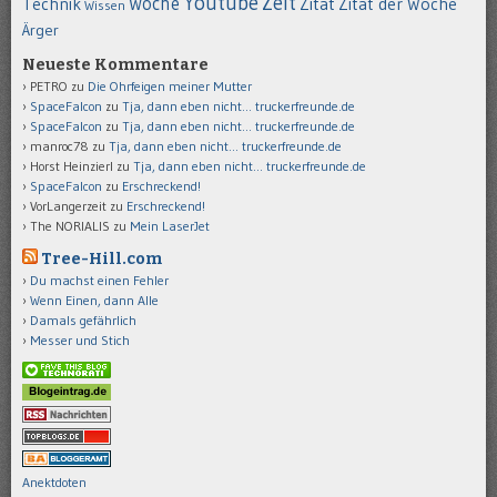
Youtube
Zeit
Woche
Technik
Zitat
Zitat der Woche
Wissen
Ärger
Neueste Kommentare
PETRO
zu
Die Ohrfeigen meiner Mutter
SpaceFalcon
zu
Tja, dann eben nicht… truckerfreunde.de
SpaceFalcon
zu
Tja, dann eben nicht… truckerfreunde.de
manroc78
zu
Tja, dann eben nicht… truckerfreunde.de
Horst Heinzierl
zu
Tja, dann eben nicht… truckerfreunde.de
SpaceFalcon
zu
Erschreckend!
VorLangerzeit
zu
Erschreckend!
The NORIALIS
zu
Mein LaserJet
Tree-Hill.com
Du machst einen Fehler
Wenn Einen, dann Alle
Damals gefährlich
Messer und Stich
Anektdoten