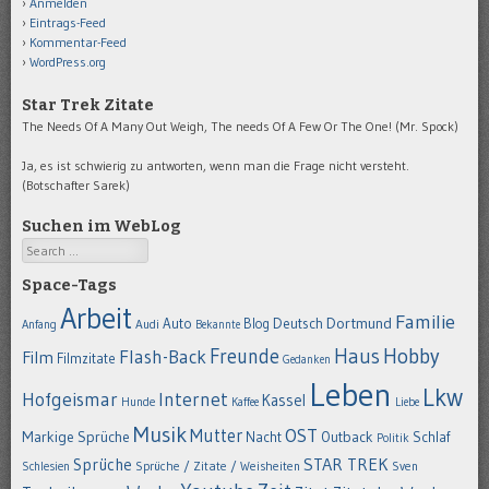
Anmelden
Eintrags-Feed
Kommentar-Feed
WordPress.org
Star Trek Zitate
The Needs Of A Many Out Weigh, The needs Of A Few Or The One! (Mr. Spock)
Ja, es ist schwierig zu antworten, wenn man die Frage nicht versteht.
(Botschafter Sarek)
Suchen im WebLog
Search
Space-Tags
Arbeit
Familie
Dortmund
Auto
Deutsch
Blog
Anfang
Audi
Bekannte
Hobby
Freunde
Haus
Flash-Back
Film
Filmzitate
Gedanken
Leben
Lkw
Hofgeismar
Internet
Kassel
Hunde
Kaffee
Liebe
Musik
OST
Mutter
Markige Sprüche
Nacht
Outback
Schlaf
Politik
STAR TREK
Sprüche
Schlesien
Sprüche / Zitate / Weisheiten
Sven