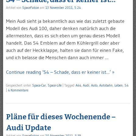
Artikel von
SpaceFalcon
am
13 November 2011, 5:24
Mein Audi sieht ja bekanntlich aus wie das zuletzt gebaute
Modell des Audi 100, daher denken natürlich auch die
allermeisten, dass es sich eben um genau dieses Modell
handelt. Das S4 Emblem auf dem Kühlergrill oder aber
auch auf der Heckklappe, halten sie dann für einen Fake,
und ich belasse die Menschen dann auch immer …
Continue reading ‘S4 – Schade, dass er keiner ist…’ »
Gespeichert unter
Space-Car
,
Space-Life
|
Tagged
A44
,
Audi
,
Auto
,
Autobahn
,
Leben
,
S4
|
4 Kommentare
Pläne für dieses Wochenende –
Audi Update
Artikel von
SpaceFalcon
am
10 November 2011, 3:39