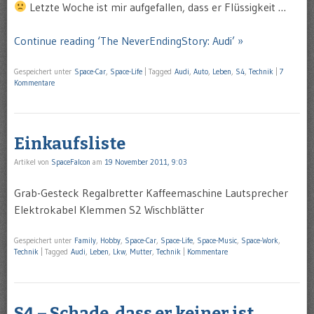
Letzte Woche ist mir aufgefallen, dass er Flüssigkeit …
Continue reading ‘The NeverEndingStory: Audi’ »
Gespeichert unter
Space-Car
,
Space-Life
|
Tagged
Audi
,
Auto
,
Leben
,
S4
,
Technik
|
7
Kommentare
Einkaufsliste
Artikel von
SpaceFalcon
am
19 November 2011, 9:03
Grab-Gesteck Regalbretter Kaffeemaschine Lautsprecher
Elektrokabel Klemmen S2 Wischblätter
Gespeichert unter
Family
,
Hobby
,
Space-Car
,
Space-Life
,
Space-Music
,
Space-Work
,
Technik
|
Tagged
Audi
,
Leben
,
Lkw
,
Mutter
,
Technik
|
Kommentare
S4 – Schade, dass er keiner ist…