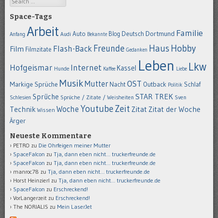
Space-Tags
Arbeit
Familie
Dortmund
Auto
Deutsch
Blog
Anfang
Audi
Bekannte
Hobby
Freunde
Haus
Flash-Back
Film
Filmzitate
Gedanken
Leben
Lkw
Hofgeismar
Internet
Kassel
Hunde
Kaffee
Liebe
Musik
OST
Mutter
Markige Sprüche
Nacht
Outback
Schlaf
Politik
STAR TREK
Sprüche
Schlesien
Sprüche / Zitate / Weisheiten
Sven
Youtube
Zeit
Woche
Technik
Zitat
Zitat der Woche
Wissen
Ärger
Neueste Kommentare
PETRO
zu
Die Ohrfeigen meiner Mutter
SpaceFalcon
zu
Tja, dann eben nicht… truckerfreunde.de
SpaceFalcon
zu
Tja, dann eben nicht… truckerfreunde.de
manroc78
zu
Tja, dann eben nicht… truckerfreunde.de
Horst Heinzierl
zu
Tja, dann eben nicht… truckerfreunde.de
SpaceFalcon
zu
Erschreckend!
VorLangerzeit
zu
Erschreckend!
The NORIALIS
zu
Mein LaserJet