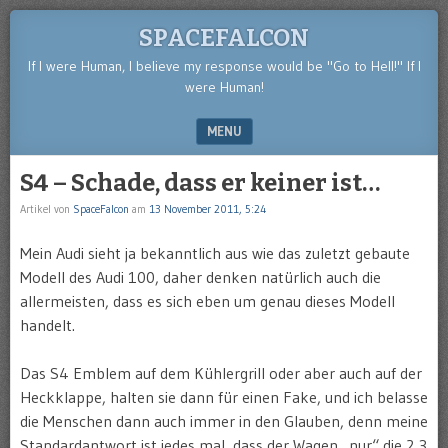
SPACEFALCON
If I were Human, I believe my response would be "Go to Hell!" If I
were Human!
MENU
SKIP TO CONTENT
S4 – Schade, dass er keiner ist…
Artikel von
SpaceFalcon
am
13 November 2011, 5:24
Mein Audi sieht ja bekanntlich aus wie das zuletzt gebaute
Modell des Audi 100, daher denken natürlich auch die
allermeisten, dass es sich eben um genau dieses Modell
handelt.
Das S4 Emblem auf dem Kühlergrill oder aber auch auf der
Heckklappe, halten sie dann für einen Fake, und ich belasse
die Menschen dann auch immer in den Glauben, denn meine
Standardantwort ist jedes mal, dass der Wagen „nur“ die 2,3