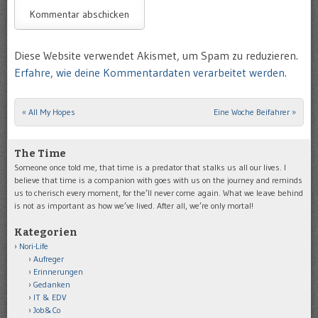
Diese Website verwendet Akismet, um Spam zu reduzieren.
Erfahre, wie deine Kommentardaten verarbeitet werden.
«
All My Hopes
Eine Woche Beifahrer
»
Post navigation
The Time
Someone once told me, that time is a predator that stalks us all our lives. I
believe that time is a companion with goes with us on the journey and reminds
us to cherisch every moment, for the’ll never come again. What we leave behind
is not as important as how we’ve lived. After all, we’re only mortal!
Kategorien
Nori-Life
Aufreger
Erinnerungen
Gedanken
IT & EDV
Job&Co