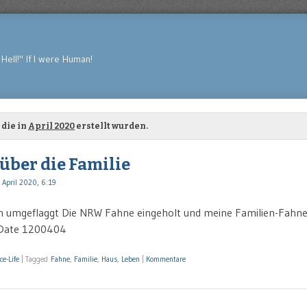
Hell!" If I were Human!
 die in
April 2020
erstellt wurden.
 über die Familie
 April 2020, 6:19
n umgeflaggt Die NRW Fahne eingeholt und meine Familien-Fahne
arDate 1200404
ce-Life
|
Tagged
Fahne
,
Familie
,
Haus
,
Leben
|
Kommentare