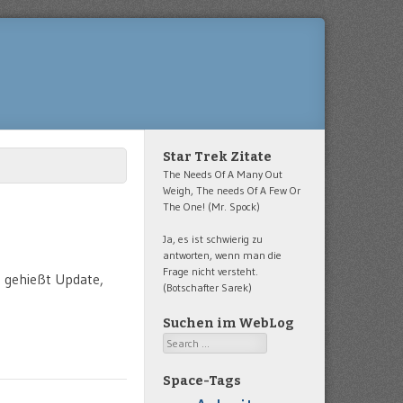
Star Trek Zitate
The Needs Of A Many Out
Weigh, The needs Of A Few Or
The One! (Mr. Spock)
Ja, es ist schwierig zu
antworten, wenn man die
Frage nicht versteht.
 gehießt Update,
(Botschafter Sarek)
Suchen im WebLog
Search
Space-Tags