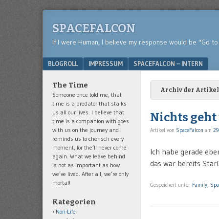
SPACEFALCON
If I were Human, I believe my response would be "Go to 
Menu
SKIP TO CONTENT
BLOGROLL
IMPRESSUM
SPACEFALCON – INTERN
The Time
Archiv der Artikel
Someone once told me, that
time is a predator that stalks
us all our lives. I believe that
Nichts geht
time is a companion with goes
with us on the journey and
Artikel von
SpaceFalcon
am
29
reminds us to cherisch every
moment, for the’ll never come
Ich habe gerade ebe
again. What we leave behind
das war bereits St
is not as important as how
we’ve lived. After all, we’re only
mortal!
Gespeichert unter
Family
,
Spa
Kategorien
Nori-Life