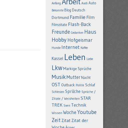
Arbeit
Auto
Anfang
Audi
Deutsch
Blog
Bekannte
Familie
Film
Dortmund
Flash-Back
Filmzitate
Freunde
Haus
Gedanken
Hobby
Hofgeismar
Internet
Hunde
Kaffee
Leben
Kassel
Liebe
Lkw
Markige Sprüche
Musik
Mutter
Nacht
OST
Outback
Schlaf
Politik
Sprüche
Schlesien
Sprüche /
STAR
Zitate / Weisheiten
TREK
Technik
Sven
Youtube
Woche
Wissen
Zeit
Zitat
Zitat der
Woche
Ärger