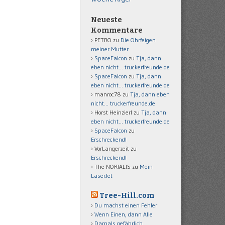
Neueste
Kommentare
PETRO
zu
Die Ohrfeigen
meiner Mutter
SpaceFalcon
zu
Tja, dann
eben nicht… truckerfreunde.de
SpaceFalcon
zu
Tja, dann
eben nicht… truckerfreunde.de
manroc78
zu
Tja, dann eben
nicht… truckerfreunde.de
Horst Heinzierl
zu
Tja, dann
eben nicht… truckerfreunde.de
SpaceFalcon
zu
Erschreckend!
VorLangerzeit
zu
Erschreckend!
The NORIALIS
zu
Mein
LaserJet
Tree-Hill.com
Du machst einen Fehler
Wenn Einen, dann Alle
Damals gefährlich