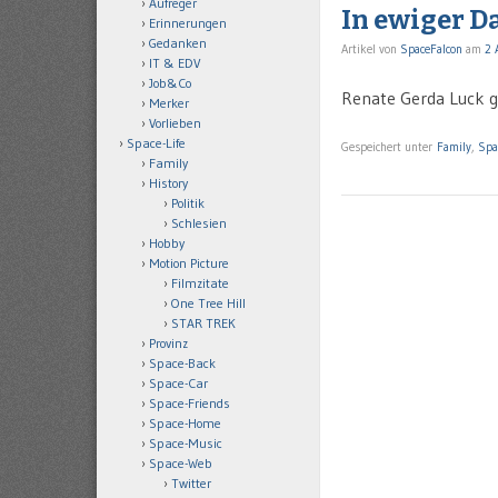
Aufreger
In ewiger D
Erinnerungen
Gedanken
Artikel von
SpaceFalcon
am
2 
IT & EDV
Job&Co
Renate Gerda Luck g
Merker
Vorlieben
Space-Life
Gespeichert unter
Family
,
Spa
Family
History
Politik
Schlesien
Hobby
Motion Picture
Filmzitate
One Tree Hill
STAR TREK
Provinz
Space-Back
Space-Car
Space-Friends
Space-Home
Space-Music
Space-Web
Twitter