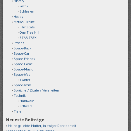
History
Politik
Schlesien
Hobby
Motion Picture
Filmzitate
One Tree Hill
STAR TREK
Provinz
Space-Back
Space-Car
Space-Friends
Space-Home
Space-Music
Space-Web
Twitter
Space-Work
Sprüche / Zitate / Weisheiten
Technik
Hardware
Software
Tiere
Neueste Beiträge
Meine geliebte Mutter, in ewiger Dankbarkeit
Alles Gute zum 78. Geburtstag