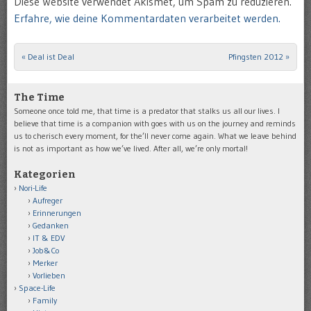
Diese Website verwendet Akismet, um Spam zu reduzieren.
Erfahre, wie deine Kommentardaten verarbeitet werden.
«
Deal ist Deal
Pfingsten 2012
»
Post navigation
The Time
Someone once told me, that time is a predator that stalks us all our lives. I
believe that time is a companion with goes with us on the journey and reminds
us to cherisch every moment, for the’ll never come again. What we leave behind
is not as important as how we’ve lived. After all, we’re only mortal!
Kategorien
Nori-Life
Aufreger
Erinnerungen
Gedanken
IT & EDV
Job&Co
Merker
Vorlieben
Space-Life
Family