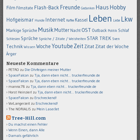
Hobby
Freunde
Haus
Flash-Back
Film
Filmzitate
Gedanken
Leben
Lkw
Hofgeismar
Internet
Kassel
Hunde
Kaffee
Liebe
Musik
OST
Mutter
Markige Sprüche
Nacht
Outback
Schlaf
Politik
STAR TREK
Sprüche
Schlesien
Sprüche / Zitate / Weisheiten
Sven
Youtube
Zeit
Woche
Technik
Zitat
Zitat der Woche
Wissen
Ärger
Neueste Kommentare
PETRO
zu
Die Ohrfeigen meiner Mutter
SpaceFalcon
zu
Tja, dann eben nicht… truckerfreunde.de
SpaceFalcon
zu
Tja, dann eben nicht… truckerfreunde.de
manroc78
zu
Tja, dann eben nicht… truckerfreunde.de
Horst Heinzierl
zu
Tja, dann eben nicht… truckerfreunde.de
SpaceFalcon
zu
Erschreckend!
VorLangerzeit
zu
Erschreckend!
The NORIALIS
zu
Mein LaserJet
Tree-Hill.com
Du machst einen Fehler
Wenn Einen, dann Alle
Damals gefährlich