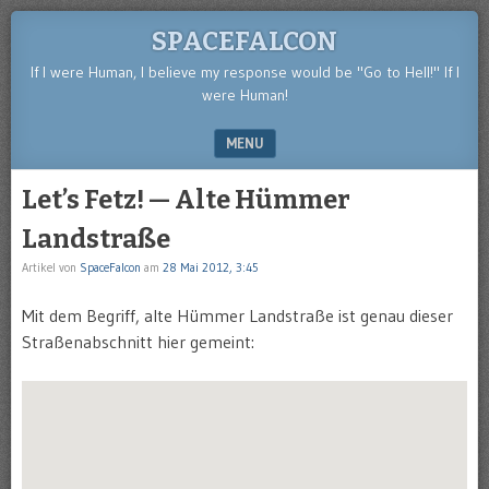
SPACEFALCON
If I were Human, I believe my response would be "Go to Hell!" If I
were Human!
MENU
SKIP TO CONTENT
Let’s Fetz! — Alte Hümmer
Landstraße
Artikel von
SpaceFalcon
am
28 Mai 2012, 3:45
Mit dem Begriff, alte Hümmer Landstraße ist genau dieser
Straßenabschnitt hier gemeint: