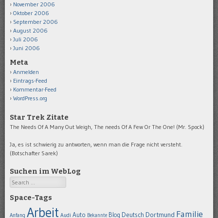
November 2006
Oktober 2006
September 2006
August 2006
Juli 2006
Juni 2006
Meta
Anmelden
Eintrags-Feed
Kommentar-Feed
WordPress.org
Star Trek Zitate
The Needs Of A Many Out Weigh, The needs Of A Few Or The One! (Mr. Spock)
Ja, es ist schwierig zu antworten, wenn man die Frage nicht versteht.
(Botschafter Sarek)
Suchen im WebLog
Search
Space-Tags
Arbeit
Familie
Dortmund
Auto
Deutsch
Blog
Anfang
Audi
Bekannte