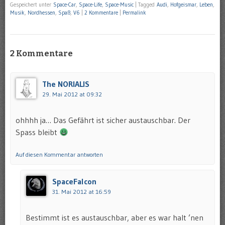
Gespeichert unter
Space-Car
,
Space-Life
,
Space-Music
|
Tagged
Audi
,
Hofgeismar
,
Leben
,
Musik
,
Nordhessen
,
Spaß
,
V6
|
2 Kommentare
|
Permalink
2 Kommentare
The NORIALIS
29. Mai 2012 at 09:32
ohhhh ja… Das Gefährt ist sicher austauschbar. Der
Spass bleibt
Auf diesen Kommentar antworten
SpaceFalcon
31. Mai 2012 at 16:59
Bestimmt ist es austauschbar, aber es war halt ’nen