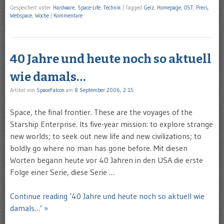
Gespeichert unter
Hardware
,
Space-Life
,
Technik
|
Tagged
Geiz
,
Homepage
,
OST
,
Preis
,
Webspace
,
Woche
|
Kommentare
40 Jahre und heute noch so aktuell
wie damals…
Artikel von
SpaceFalcon
am
8 September 2006, 2:15
Space, the final frontier. These are the voyages of the
Starship Enterprise. Its five-year mission: to explore strange
new worlds; to seek out new life and new civilizations; to
boldly go where no man has gone before. Mit diesen
Worten begann heute vor 40 Jahren in den USA die erste
Folge einer Serie, diese Serie …
Continue reading ‘40 Jahre und heute noch so aktuell wie
damals…’ »