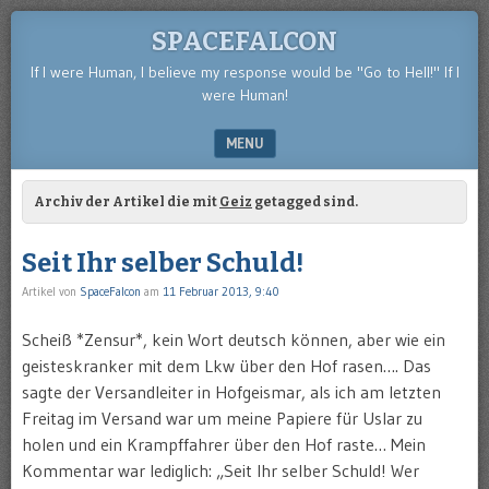
SPACEFALCON
If I were Human, I believe my response would be "Go to Hell!" If I
were Human!
MENU
SKIP TO CONTENT
Archiv der Artikel die mit
Geiz
getagged sind.
Seit Ihr selber Schuld!
Artikel von
SpaceFalcon
am
11 Februar 2013, 9:40
Scheiß *Zensur*, kein Wort deutsch können, aber wie ein
geisteskranker mit dem Lkw über den Hof rasen…. Das
sagte der Versandleiter in Hofgeismar, als ich am letzten
Freitag im Versand war um meine Papiere für Uslar zu
holen und ein Krampffahrer über den Hof raste… Mein
Kommentar war lediglich: „Seit Ihr selber Schuld! Wer