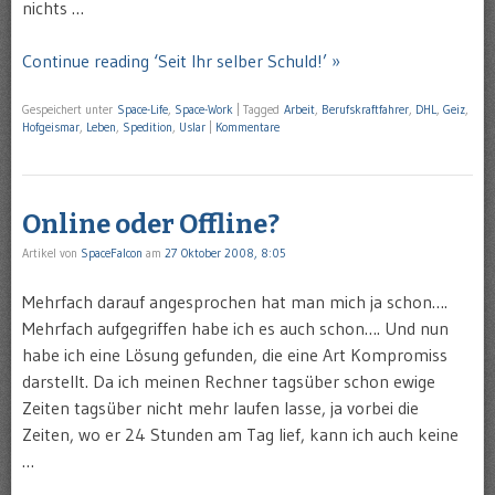
nichts …
Continue reading ‘Seit Ihr selber Schuld!’ »
Gespeichert unter
Space-Life
,
Space-Work
|
Tagged
Arbeit
,
Berufskraftfahrer
,
DHL
,
Geiz
,
Hofgeismar
,
Leben
,
Spedition
,
Uslar
|
Kommentare
Online oder Offline?
Artikel von
SpaceFalcon
am
27 Oktober 2008, 8:05
Mehrfach darauf angesprochen hat man mich ja schon….
Mehrfach aufgegriffen habe ich es auch schon…. Und nun
habe ich eine Lösung gefunden, die eine Art Kompromiss
darstellt. Da ich meinen Rechner tagsüber schon ewige
Zeiten tagsüber nicht mehr laufen lasse, ja vorbei die
Zeiten, wo er 24 Stunden am Tag lief, kann ich auch keine
…