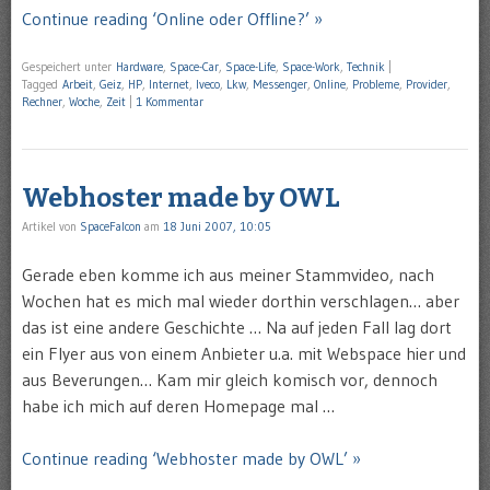
Continue reading ‘Online oder Offline?’ »
Gespeichert unter
Hardware
,
Space-Car
,
Space-Life
,
Space-Work
,
Technik
|
Tagged
Arbeit
,
Geiz
,
HP
,
Internet
,
Iveco
,
Lkw
,
Messenger
,
Online
,
Probleme
,
Provider
,
Rechner
,
Woche
,
Zeit
|
1 Kommentar
Webhoster made by OWL
Artikel von
SpaceFalcon
am
18 Juni 2007, 10:05
Gerade eben komme ich aus meiner Stammvideo, nach
Wochen hat es mich mal wieder dorthin verschlagen… aber
das ist eine andere Geschichte … Na auf jeden Fall lag dort
ein Flyer aus von einem Anbieter u.a. mit Webspace hier und
aus Beverungen… Kam mir gleich komisch vor, dennoch
habe ich mich auf deren Homepage mal …
Continue reading ‘Webhoster made by OWL’ »