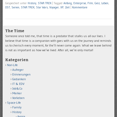
Gespeichert unter
History
,
STAR TREK
|
Tagged
Anfang
,
Enterprise
,
Film
,
Geiz
,
Leben
,
OST
,
Serien
,
STAR TREK
,
Star Wars
,
Voyager
,
XP
,
Zeit
|
Kommentare
The Time
Someone once told me, that time is a predator that stalks us all our lives. I
believe that time is a companion with goes with us on the journey and reminds
us to cherisch every moment, for the’ll never come again. What we leave behind
is not as important as how we’ve lived. After all, we’re only mortal!
Kategorien
Nori-Life
Aufreger
Erinnerungen
Gedanken
IT & EDV
Job&Co
Merker
Vorlieben
Space-Life
Family
History
Politik