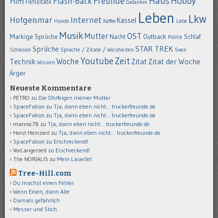
Hobby
Freunde
Haus
Flash-Back
Film
Filmzitate
Gedanken
Leben
Lkw
Hofgeismar
Internet
Kassel
Hunde
Kaffee
Liebe
Musik
OST
Mutter
Markige Sprüche
Nacht
Outback
Schlaf
Politik
STAR TREK
Sprüche
Schlesien
Sprüche / Zitate / Weisheiten
Sven
Youtube
Zeit
Woche
Technik
Zitat
Zitat der Woche
Wissen
Ärger
Neueste Kommentare
PETRO
zu
Die Ohrfeigen meiner Mutter
SpaceFalcon
zu
Tja, dann eben nicht… truckerfreunde.de
SpaceFalcon
zu
Tja, dann eben nicht… truckerfreunde.de
manroc78
zu
Tja, dann eben nicht… truckerfreunde.de
Horst Heinzierl
zu
Tja, dann eben nicht… truckerfreunde.de
SpaceFalcon
zu
Erschreckend!
VorLangerzeit
zu
Erschreckend!
The NORIALIS
zu
Mein LaserJet
Tree-Hill.com
Du machst einen Fehler
Wenn Einen, dann Alle
Damals gefährlich
Messer und Stich