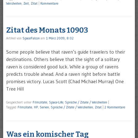
Weisheiten
,
Zeit
,
Zitat
|
Kommentare
Zitat des Monats 10903
Artikel von
SpaceFalcon
am
1 März 2009, 8:02
Some people believe that raven’s guide travelers to their
destinations. Others believe that the sight of a solitary
raven is considered good luck. While a group of ravens
predicts trouble ahead. And a raven right before battle
promises victory. Lucas Scott (Chad Michael Murray) One
Tree Hill
Gespeichert unter
Filmzitate
,
Space-Life
,
Sprüche / Zitate / Weisheiten
|
Tagged
Filmzitate
,
HP
,
Serien
,
Sprüche / Zitate / Weisheiten
,
Zitat
|
2 Kommentare
Was ein komischer Tag