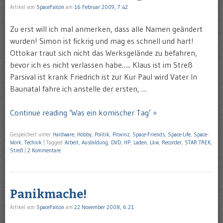
Artikel von
SpaceFalcon
am
16 Februar 2009, 7:42
Zu erst will ich mal anmerken, dass alle Namen geändert
wurden! Simon ist fickrig und mag es schnell und hart!
Ottokar traut sich nicht das Werksgelände zu befahren,
bevor ich es nicht verlassen habe….. Klaus ist im Streß
Parsival ist krank Friedrich ist zur Kur Paul wird Vater In
Baunatal fahre ich anstelle der ersten, …
Continue reading ‘Was ein komischer Tag’ »
Gespeichert unter
Hardware
,
Hobby
,
Politik
,
Provinz
,
Space-Friends
,
Space-Life
,
Space-
Work
,
Technik
|
Tagged
Arbeit
,
Ausbildung
,
DVD
,
HP
,
Laden
,
Lkw
,
Recorder
,
STAR TREK
,
Streß
|
2 Kommentare
Panikmache!
Artikel von
SpaceFalcon
am
22 November 2008, 6:21