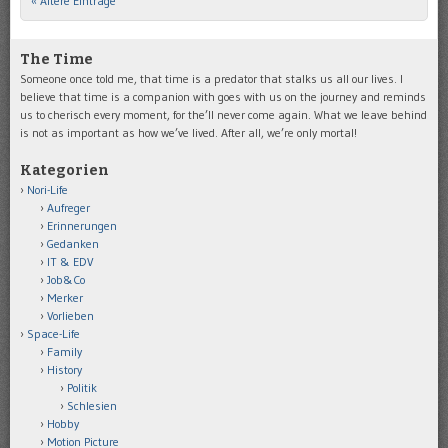
« Ältere Einträge
Post navigation
The Time
Someone once told me, that time is a predator that stalks us all our lives. I
believe that time is a companion with goes with us on the journey and reminds
us to cherisch every moment, for the’ll never come again. What we leave behind
is not as important as how we’ve lived. After all, we’re only mortal!
Kategorien
Nori-Life
Aufreger
Erinnerungen
Gedanken
IT & EDV
Job&Co
Merker
Vorlieben
Space-Life
Family
History
Politik
Schlesien
Hobby
Motion Picture