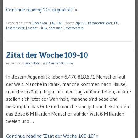
Continue reading ‘Druckqualität’ »
Gespeichert unter
Gedanken
,
IT & EDV
|
Tagged
clp-325
,
Farblaserdrucker
,
HP
,
Laserdrucker
,
LaserJet
,
Linux
,
Samsung
|
Kommentare
Zitat der Woche 109-10
Artikel von
SpaceFalcon
am
7 März 2009, 5:54
In diesem Augenblick leben 6.470.818.671 Menschen auf
der Welt. Manche in Panik, manche kommen nach Hause,
manche erzählen lügen, um den Tag zu überstehen, andere
stellen sich jetzt der Wahrheit, manche sind böse und
bekämpfen das Gute und manche sind gut und bekämpfen
das Böse 6 Milliarden Menschen auf der Welt 6 Milliarden
Seelen und …
Continue reading ‘Zitat der Woche 109-10’ »