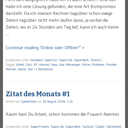
habe ich eine Lösung gefunden, die eine Art Kompromiss
darstellt. Da ich meinen Rechner tagsüber schon ewige
Zeiten tagsüber nicht mehr laufen lasse, ja vorbei die
Zeiten, wo er 24 Stunden am Tag lief, kann ich auch keine
…
Continue reading ‘Online oder Offline?’ »
Gespeichert unter
Hardware
,
Space-Car
,
Space-Life
,
Space-Work
,
Technik
|
Tagged
Arbeit
,
Geiz
,
HP
,
Internet
,
Iveco
,
Lkw
,
Messenger
,
Online
,
Probleme
,
Provider
,
Rechner
,
Woche
,
Zeit
|
1 Kommentar
Zitat des Monats #1
Artikel von
SpaceFalcon
am
18 August 2008, 5:45
Kaum hast Du Arbeit, schon kommen die Frauen! Awertes
Gespeichert unter
Space-Friends
,
Space-Life
,
Space-Work
,
Sprüche / Zitate / Weisheiten