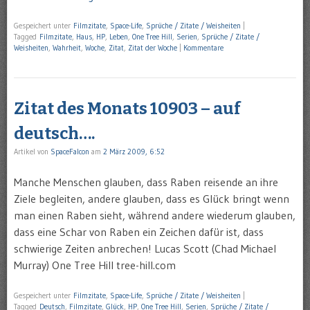
Gespeichert unter
Filmzitate
,
Space-Life
,
Sprüche / Zitate / Weisheiten
|
Tagged
Filmzitate
,
Haus
,
HP
,
Leben
,
One Tree Hill
,
Serien
,
Sprüche / Zitate /
Weisheiten
,
Wahrheit
,
Woche
,
Zitat
,
Zitat der Woche
|
Kommentare
Zitat des Monats 10903 – auf
deutsch….
Artikel von
SpaceFalcon
am
2 März 2009, 6:52
Manche Menschen glauben, dass Raben reisende an ihre
Ziele begleiten, andere glauben, dass es Glück bringt wenn
man einen Raben sieht, während andere wiederum glauben,
dass eine Schar von Raben ein Zeichen dafür ist, dass
schwierige Zeiten anbrechen! Lucas Scott (Chad Michael
Murray) One Tree Hill tree-hill.com
Gespeichert unter
Filmzitate
,
Space-Life
,
Sprüche / Zitate / Weisheiten
|
Tagged
Deutsch
,
Filmzitate
,
Glück
,
HP
,
One Tree Hill
,
Serien
,
Sprüche / Zitate /