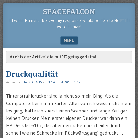
SPACEFALCON
If I were Human, I believe my response would be "Go to Hell!" If I
were Human!
MENU
SKIP TO CONTENT
Archiv der Artikel die mit
HP
getagged sind.
Druckqualität
Artikel von
The NORIALIS
am
17 August 2012, 1:45
Tintenstrahldrucker sind ja nicht so mein Ding. Als die
Computerei bei mir im zarten Alter von ich weiss nicht mehr
los ging, hatte ich zuerst einen Scanner und lange Zeit gar
keinen Drucker. Mein erster eigener Drucker war dann ein
HP DeskJet 610c, der aber dermaßen bescheiden (und
schnell wie ne Schnecke im Rückwärtsgang) gedruckt …