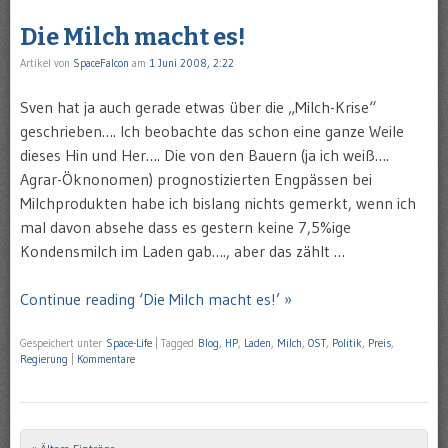
Die Milch macht es!
Artikel von
SpaceFalcon
am
1 Juni 2008, 2:22
Sven hat ja auch gerade etwas über die „Milch-Krise“
geschrieben…. Ich beobachte das schon eine ganze Weile
dieses Hin und Her…. Die von den Bauern (ja ich weiß….
Agrar-Öknonomen) prognostizierten Engpässen bei
Milchprodukten habe ich bislang nichts gemerkt, wenn ich
mal davon absehe dass es gestern keine 7,5%ige
Kondensmilch im Laden gab…., aber das zählt …
Continue reading ‘Die Milch macht es!’ »
Gespeichert unter
Space-Life
|
Tagged
Blog
,
HP
,
Laden
,
Milch
,
OST
,
Politik
,
Preis
,
Regierung
|
Kommentare