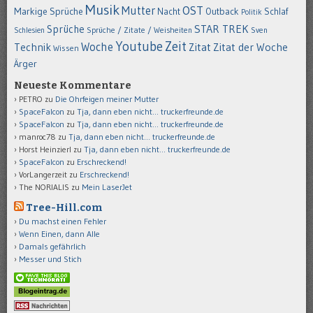
Musik
OST
Mutter
Markige Sprüche
Nacht
Outback
Schlaf
Politik
STAR TREK
Sprüche
Schlesien
Sprüche / Zitate / Weisheiten
Sven
Youtube
Zeit
Woche
Technik
Zitat
Zitat der Woche
Wissen
Ärger
Neueste Kommentare
PETRO
zu
Die Ohrfeigen meiner Mutter
SpaceFalcon
zu
Tja, dann eben nicht… truckerfreunde.de
SpaceFalcon
zu
Tja, dann eben nicht… truckerfreunde.de
manroc78
zu
Tja, dann eben nicht… truckerfreunde.de
Horst Heinzierl
zu
Tja, dann eben nicht… truckerfreunde.de
SpaceFalcon
zu
Erschreckend!
VorLangerzeit
zu
Erschreckend!
The NORIALIS
zu
Mein LaserJet
Tree-Hill.com
Du machst einen Fehler
Wenn Einen, dann Alle
Damals gefährlich
Messer und Stich