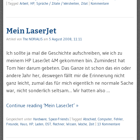
|
Tagged
Arbeit
,
HP
,
Sprüche / Zitate / Weisheiten
,
Zitat
|
Kommentare
Mein LaserJet
Artikel von
The NORIALIS
am
5 August 2008, 11:11
Ich sollte ja mal die Geschichte aufschreiben, wie ich zu
meinem HP LaserJet 4M gekommen bin. Zumindest hat
Tom hier darum gebeten. Das Ganze ist schon das ein oder
andere Jahr her, deswegen fällt mir die Erinnerung nicht
ganz leicht, zumal das für mich eigentlich ne normale Sache
war, nicht sonderlich seltsam… Wir hatten also …
Continue reading ‘Mein LaserJet’ »
Gespeichert unter
Hardware
,
Space-Friends
|
Tagged
Abschied
,
Computer
,
Fehler
,
Freunde
,
Haus
,
HP
,
Laden
,
OST
,
Rechner
,
Wissen
,
Woche
,
Zeit
|
13 Kommentare