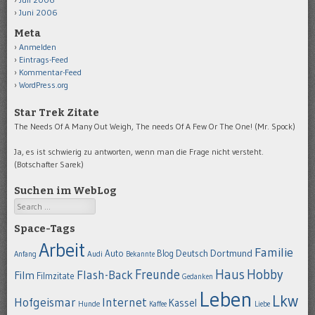
Juni 2006
Meta
Anmelden
Eintrags-Feed
Kommentar-Feed
WordPress.org
Star Trek Zitate
The Needs Of A Many Out Weigh, The needs Of A Few Or The One! (Mr. Spock)
Ja, es ist schwierig zu antworten, wenn man die Frage nicht versteht.
(Botschafter Sarek)
Suchen im WebLog
Search
Space-Tags
Arbeit
Familie
Dortmund
Auto
Deutsch
Blog
Anfang
Audi
Bekannte
Hobby
Freunde
Haus
Flash-Back
Film
Filmzitate
Gedanken
Leben
Lkw
Hofgeismar
Internet
Kassel
Hunde
Kaffee
Liebe