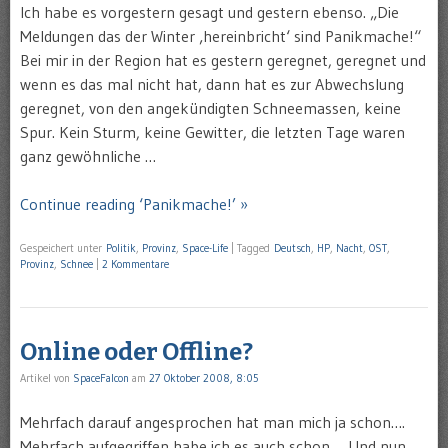
Ich habe es vorgestern gesagt und gestern ebenso. „Die
Meldungen das der Winter ‚hereinbricht‘ sind Panikmache!“
Bei mir in der Region hat es gestern geregnet, geregnet und
wenn es das mal nicht hat, dann hat es zur Abwechslung
geregnet, von den angekündigten Schneemassen, keine
Spur. Kein Sturm, keine Gewitter, die letzten Tage waren
ganz gewöhnliche …
Continue reading ‘Panikmache!’ »
Gespeichert unter
Politik
,
Provinz
,
Space-Life
|
Tagged
Deutsch
,
HP
,
Nacht
,
OST
,
Provinz
,
Schnee
|
2 Kommentare
Online oder Offline?
Artikel von
SpaceFalcon
am
27 Oktober 2008, 8:05
Mehrfach darauf angesprochen hat man mich ja schon….
Mehrfach aufgegriffen habe ich es auch schon…. Und nun