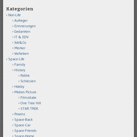
Kategorien
Nori-Life
Aufreger
Erinnerungen
Gedanken
IT & EDV
Job&Co
Merker
Vorlieben
Space-Life
Family
History
Politik
Schlesien
Hobby
Motion Picture
Filmzitate
One Tree Hill
STAR TREK
Provinz
Space-Back
Space-Car
Space-Friends
Space-Home