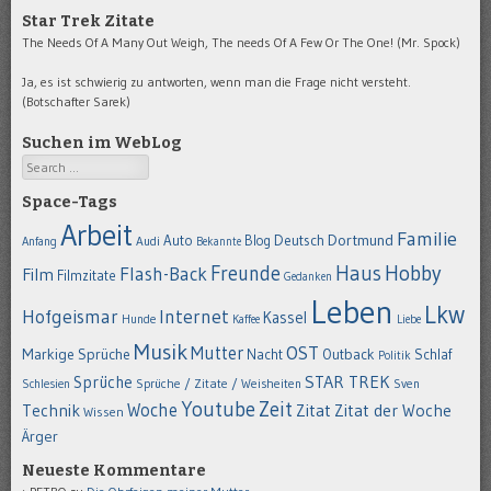
Star Trek Zitate
The Needs Of A Many Out Weigh, The needs Of A Few Or The One! (Mr. Spock)
Ja, es ist schwierig zu antworten, wenn man die Frage nicht versteht.
(Botschafter Sarek)
Suchen im WebLog
Search
Space-Tags
Arbeit
Familie
Dortmund
Auto
Deutsch
Blog
Anfang
Audi
Bekannte
Hobby
Freunde
Haus
Flash-Back
Film
Filmzitate
Gedanken
Leben
Lkw
Hofgeismar
Internet
Kassel
Hunde
Kaffee
Liebe
Musik
OST
Mutter
Markige Sprüche
Nacht
Outback
Schlaf
Politik
STAR TREK
Sprüche
Schlesien
Sprüche / Zitate / Weisheiten
Sven
Youtube
Zeit
Woche
Technik
Zitat
Zitat der Woche
Wissen
Ärger
Neueste Kommentare