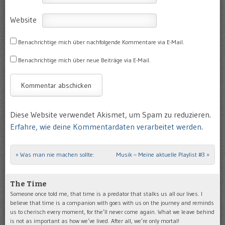
Website
Benachrichtige mich über nachfolgende Kommentare via E-Mail.
Benachrichtige mich über neue Beiträge via E-Mail.
Diese Website verwendet Akismet, um Spam zu reduzieren.
Erfahre, wie deine Kommentardaten verarbeitet werden.
«
Was man nie machen sollte:
Musik – Meine aktuelle Playlist #3
»
Post navigation
The Time
Someone once told me, that time is a predator that stalks us all our lives. I
believe that time is a companion with goes with us on the journey and reminds
us to cherisch every moment, for the’ll never come again. What we leave behind
is not as important as how we’ve lived. After all, we’re only mortal!