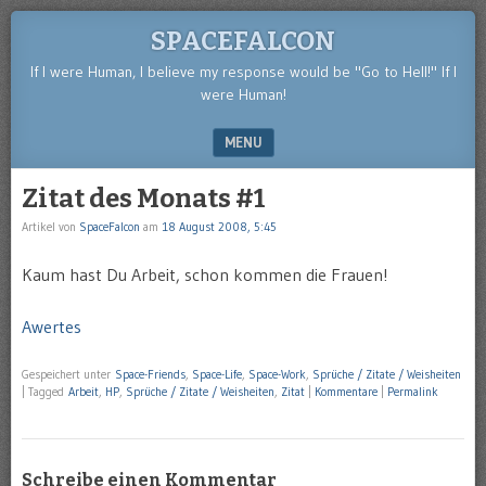
SPACEFALCON
If I were Human, I believe my response would be "Go to Hell!" If I
were Human!
MENU
SKIP TO CONTENT
Zitat des Monats #1
Artikel von
SpaceFalcon
am
18 August 2008, 5:45
Kaum hast Du Arbeit, schon kommen die Frauen!
Awertes
Gespeichert unter
Space-Friends
,
Space-Life
,
Space-Work
,
Sprüche / Zitate / Weisheiten
|
Tagged
Arbeit
,
HP
,
Sprüche / Zitate / Weisheiten
,
Zitat
|
Kommentare
|
Permalink
Schreibe einen Kommentar