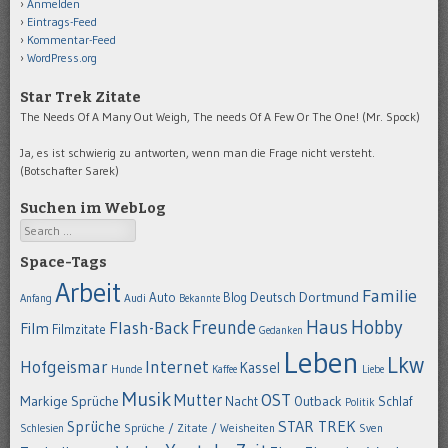
Anmelden
Eintrags-Feed
Kommentar-Feed
WordPress.org
Star Trek Zitate
The Needs Of A Many Out Weigh, The needs Of A Few Or The One! (Mr. Spock)
Ja, es ist schwierig zu antworten, wenn man die Frage nicht versteht.
(Botschafter Sarek)
Suchen im WebLog
Search
Space-Tags
Arbeit
Familie
Dortmund
Auto
Deutsch
Blog
Anfang
Audi
Bekannte
Hobby
Freunde
Haus
Flash-Back
Film
Filmzitate
Gedanken
Leben
Lkw
Hofgeismar
Internet
Kassel
Hunde
Kaffee
Liebe
Musik
OST
Mutter
Markige Sprüche
Nacht
Outback
Schlaf
Politik
STAR TREK
Sprüche
Schlesien
Sprüche / Zitate / Weisheiten
Sven