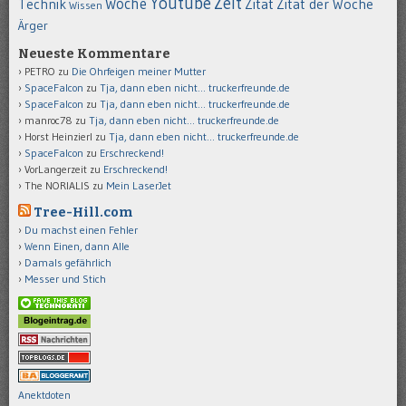
Youtube
Zeit
Woche
Technik
Zitat
Zitat der Woche
Wissen
Ärger
Neueste Kommentare
PETRO
zu
Die Ohrfeigen meiner Mutter
SpaceFalcon
zu
Tja, dann eben nicht… truckerfreunde.de
SpaceFalcon
zu
Tja, dann eben nicht… truckerfreunde.de
manroc78
zu
Tja, dann eben nicht… truckerfreunde.de
Horst Heinzierl
zu
Tja, dann eben nicht… truckerfreunde.de
SpaceFalcon
zu
Erschreckend!
VorLangerzeit
zu
Erschreckend!
The NORIALIS
zu
Mein LaserJet
Tree-Hill.com
Du machst einen Fehler
Wenn Einen, dann Alle
Damals gefährlich
Messer und Stich
Anektdoten