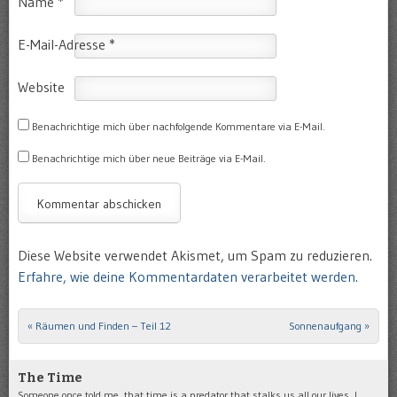
Name
*
E-Mail-Adresse
*
Website
Benachrichtige mich über nachfolgende Kommentare via E-Mail.
Benachrichtige mich über neue Beiträge via E-Mail.
Diese Website verwendet Akismet, um Spam zu reduzieren.
Erfahre, wie deine Kommentardaten verarbeitet werden.
«
Räumen und Finden – Teil 12
Sonnenaufgang
»
Post navigation
The Time
Someone once told me, that time is a predator that stalks us all our lives. I