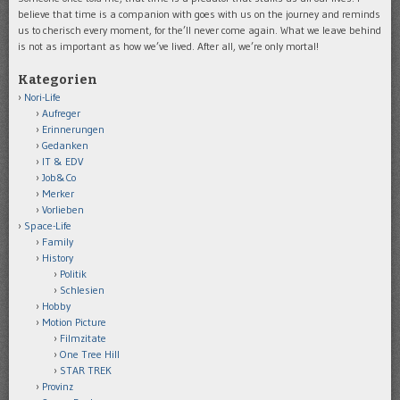
believe that time is a companion with goes with us on the journey and reminds
us to cherisch every moment, for the’ll never come again. What we leave behind
is not as important as how we’ve lived. After all, we’re only mortal!
Kategorien
Nori-Life
Aufreger
Erinnerungen
Gedanken
IT & EDV
Job&Co
Merker
Vorlieben
Space-Life
Family
History
Politik
Schlesien
Hobby
Motion Picture
Filmzitate
One Tree Hill
STAR TREK
Provinz