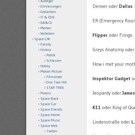
Aufreger
Denver oder
Dallas
Erinnerungen
Gedanken
IT & EDV
ER (Emergency Roo
Job&Co
Merker
Vorlieben
Flipper
oder Fringe
Space-Life
Family
Greys Anatomy ode
History
Politik
Schlesien
How i met your mot
Hobby
Motion Picture
Filmzitate
Inspektor Gadget
od
One Tree Hill
STAR TREK
Jeopardy oder
James
Provinz
Space-Back
Space-Car
K11
oder King of Qu
Space-Friends
Space-Home
Space-Music
Lindenstraße oder
L
Space-Web
Twitter