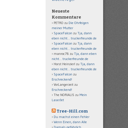
Neueste
Kommentare
PETRO
zu
Die Ohrfeigen
meiner Mutter
SpaceFalcon
zu
Tja, dann
eben nicht… truckerfreunde.de
SpaceFalcon
zu
Tja, dann
eben nicht… truckerfreunde.de
manroc78
zu
Tja, dann eben
nicht… truckerfreunde.de
Horst Heinzierl
zu
Tja, dann
eben nicht… truckerfreunde.de
SpaceFalcon
zu
Erschreckend!
VorLangerzeit
zu
Erschreckend!
The NORIALIS
zu
Mein
LaserJet
Tree-Hill.com
Du machst einen Fehler
Wenn Einen, dann Alle
Damals gefährlich