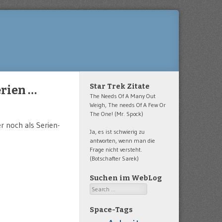
Star Trek Zitate
rien …
The Needs Of A Many Out
Weigh, The needs Of A Few Or
The One! (Mr. Spock)
r noch als Serien-
Ja, es ist schwierig zu
antworten, wenn man die
Frage nicht versteht.
(Botschafter Sarek)
Suchen im WebLog
Search
Space-Tags