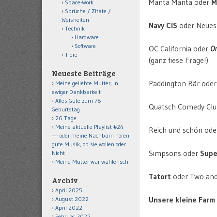
Manta Manta oder
M
Space-Work
Sprüche / Zitate /
Weisheiten
Navy CIS
oder Neues
Technik
Hardware
Software
OC California oder
On
Tiere
(ganz fiese Frage!)
Neueste Beiträge
Paddington Bär ode
Meine geliebte Mutter, in
ewiger Dankbarkeit
Alles Gute zum 78.
Quatsch Comedy Clu
Geburtstag
26 Tage
Meine aktuelle Playlist #24
Reich und schön od
—- oder meine Nachbarn hören
gute Musik, ob sie wollen oder
Simpsons oder
Supe
Nicht
Meine Mutter war wählerisch
Tatort
oder Two and
Archiv
April 2025
Unsere kleine Farm
August 2022
April 2022
Februar 2022