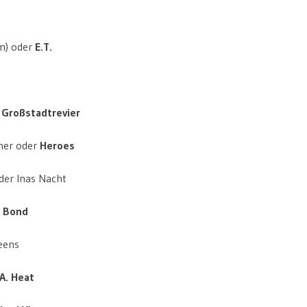
m) oder
E.T.
r
Großstadtrevier
her oder
Heroes
er Inas Nacht
 Bond
eens
.A. Heat