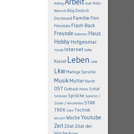
Arbeit
Auto
Anfang
Audi
Deutsch
Blog
Bekannte
Familie
Film
Dortmund
Flash-Back
Filmzitate
Freunde
Haus
Gedanken
Hobby
Hofgeismar
Internet
Hunde
Kaffee
Leben
Kassel
Liebe
Lkw
Markige Sprüche
Musik
Mutter
Nacht
OST
Outback
Schlaf
Politik
Sprüche
Schlesien
Sprüche /
STAR
Zitate / Weisheiten
TREK
Technik
Sven
Youtube
Woche
Wissen
Zeit
Zitat
Zitat der
Woche
Ärger