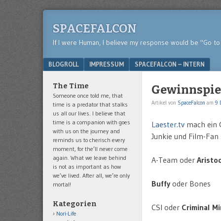
SPACEFALCON
If I were Human, I believe my response would be "Go to 
Menu
SKIP TO CONTENT
BLOGROLL
IMPRESSUM
SPACEFALCON – INTERN
The Time
Gewinnspiel
Someone once told me, that
Artikel von
SpaceFalcon
am
9 
time is a predator that stalks
us all our lives. I believe that
time is a companion with goes
Laester.tv
mach ein G
with us on the journey and
Junkie und Film-Fan 
reminds us to cherisch every
moment, for the’ll never come
again. What we leave behind
A-Team oder
Aristo
is not as important as how
we’ve lived. After all, we’re only
Buffy
oder Bones
mortal!
Kategorien
CSI oder
Criminal M
Nori-Life