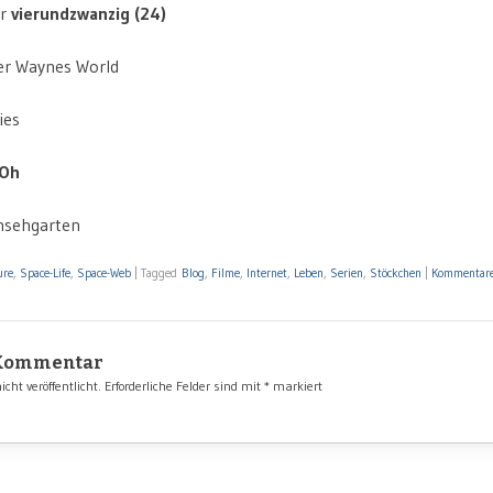
er
vierundzwanzig (24)
r Waynes World
ies
-Oh
nsehgarten
ure
,
Space-Life
,
Space-Web
|
Tagged
Blog
,
Filme
,
Internet
,
Leben
,
Serien
,
Stöckchen
|
Kommentar
 Kommentar
cht veröffentlicht.
Erforderliche Felder sind mit
*
markiert