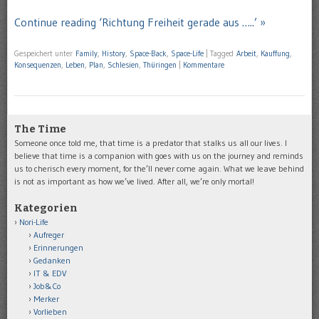
Continue reading ‘Richtung Freiheit gerade aus …..’ »
Gespeichert unter
Family
,
History
,
Space-Back
,
Space-Life
|
Tagged
Arbeit
,
Kauffung
,
Konsequenzen
,
Leben
,
Plan
,
Schlesien
,
Thüringen
|
Kommentare
The Time
Someone once told me, that time is a predator that stalks us all our lives. I
believe that time is a companion with goes with us on the journey and reminds
us to cherisch every moment, for the’ll never come again. What we leave behind
is not as important as how we’ve lived. After all, we’re only mortal!
Kategorien
Nori-Life
Aufreger
Erinnerungen
Gedanken
IT & EDV
Job&Co
Merker
Vorlieben