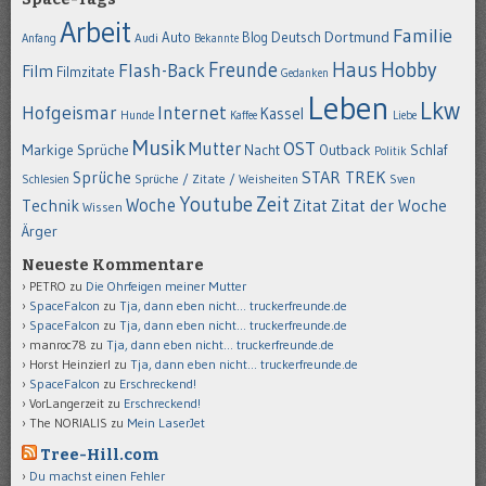
Arbeit
Familie
Dortmund
Auto
Deutsch
Blog
Anfang
Audi
Bekannte
Hobby
Freunde
Haus
Flash-Back
Film
Filmzitate
Gedanken
Leben
Lkw
Hofgeismar
Internet
Kassel
Hunde
Kaffee
Liebe
Musik
OST
Mutter
Markige Sprüche
Nacht
Outback
Schlaf
Politik
STAR TREK
Sprüche
Schlesien
Sprüche / Zitate / Weisheiten
Sven
Youtube
Zeit
Woche
Technik
Zitat
Zitat der Woche
Wissen
Ärger
Neueste Kommentare
PETRO
zu
Die Ohrfeigen meiner Mutter
SpaceFalcon
zu
Tja, dann eben nicht… truckerfreunde.de
SpaceFalcon
zu
Tja, dann eben nicht… truckerfreunde.de
manroc78
zu
Tja, dann eben nicht… truckerfreunde.de
Horst Heinzierl
zu
Tja, dann eben nicht… truckerfreunde.de
SpaceFalcon
zu
Erschreckend!
VorLangerzeit
zu
Erschreckend!
The NORIALIS
zu
Mein LaserJet
Tree-Hill.com
Du machst einen Fehler