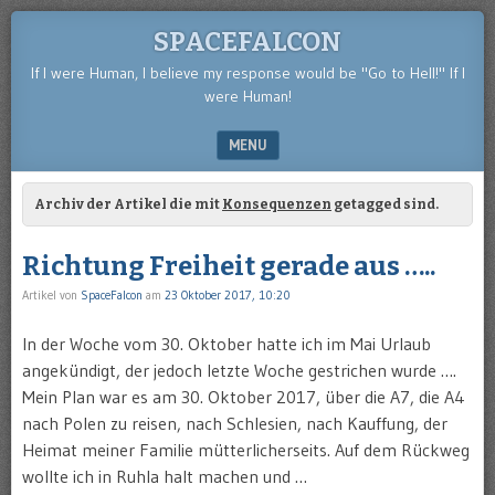
SPACEFALCON
If I were Human, I believe my response would be "Go to Hell!" If I
were Human!
MENU
SKIP TO CONTENT
Archiv der Artikel die mit
Konsequenzen
getagged sind.
Richtung Freiheit gerade aus …..
Artikel von
SpaceFalcon
am
23 Oktober 2017, 10:20
In der Woche vom 30. Oktober hatte ich im Mai Urlaub
angekündigt, der jedoch letzte Woche gestrichen wurde ….
Mein Plan war es am 30. Oktober 2017, über die A7, die A4
nach Polen zu reisen, nach Schlesien, nach Kauffung, der
Heimat meiner Familie mütterlicherseits. Auf dem Rückweg
wollte ich in Ruhla halt machen und …