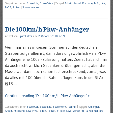
Gespeichert unter
Space-Life
,
Space-Work
|
Tagged
Arbeit
,
Kassel
,
Kontrolle
,
LaSi
,
Lkw
,
LuRZ
,
Polizei
|
3 Kommentare
Die 100km/h Pkw-Anhänger
Artikel von
SpaceFalcon
am
31 Oktober 2010, 6:59
Wenn mir eines in diesem Sommer auf den deutschen
Straßen aufgefallen ist, dann dass ungewöhnlich viele Pkw-
Anhänger eine 100er-Zulassung hatten. Zuerst habe ich mir
da auch nicht wirklich Gedanken drüber gemacht, aber die
Masse war dann doch schon fast erschreckend, zumal, was
da alles mit 100 über die Bahn geflogen kam. In der StVo
(§18 …
Continue reading ‘Die 100km/h Pkw-Anhänger’ »
Gespeichert unter
Space-Car
,
Space-Life
,
Space-Work
,
Technik
|
Tagged
Anhänger
,
Arbeit
,
Autobahn
,
Lkw
,
Pkw
,
Politik
,
Polizei
,
Straße
,
Stvo
,
Vorschrift
|
4 Kommentare