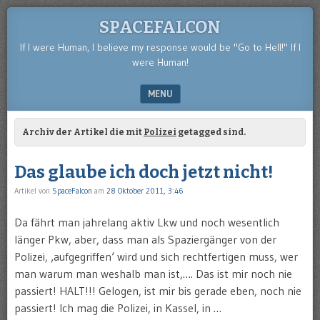
SPACEFALCON
If I were Human, I believe my response would be "Go to Hell!" If I
were Human!
MENU
SKIP TO CONTENT
Archiv der Artikel die mit
Polizei
getagged sind.
Das glaube ich doch jetzt nicht!
Artikel von
SpaceFalcon
am
28 Oktober 2011, 3:46
Da fährt man jahrelang aktiv Lkw und noch wesentlich
länger Pkw, aber, dass man als Spaziergänger von der
Polizei, ‚aufgegriffen‘ wird und sich rechtfertigen muss, wer
man warum man weshalb man ist,…. Das ist mir noch nie
passiert! HALT!!! Gelogen, ist mir bis gerade eben, noch nie
passiert! Ich mag die Polizei, in Kassel, in …