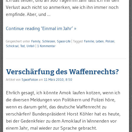
Verlust auch nicht so anmerken, wie ich ihn immer noch
empfinde. Aber, und …
Continue reading ‘Einmal im Jahr’ »
Gespeichert unter
Family
,
Schlesien
,
Space-Life
|
Tagged
Familie
,
Leben
,
Polizei
,
Schicksal
,
Tod
,
Unfall
|
1 Kommentar
Verschärfung des Waffenrechts?
Artikel von
SpaceFalcon
am
11 März 2010, 8:50
Ehrlich gesagt, ich könnte Amok laufen kotzen, wenn ich
die diversen Meldungen von Politikern und Polizei höre,
wenn es darum geht, das deutsche Waffenrecht zu
verschärfen! Bundespräsident Horst Köhler hat es heute,
bei der Gedenkfeier zu dem Amoklauf in Winnenden vor
einem Jahr, mal wieder zur Sprache gebracht.