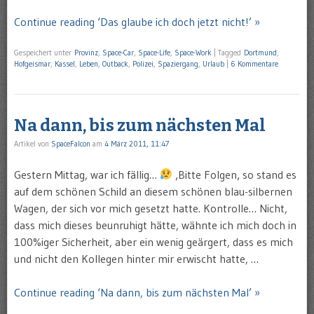
Continue reading ‘Das glaube ich doch jetzt nicht!’ »
Gespeichert unter
Provinz
,
Space-Car
,
Space-Life
,
Space-Work
|
Tagged
Dortmund
,
Hofgeismar
,
Kassel
,
Leben
,
Outback
,
Polizei
,
Spaziergang
,
Urlaub
|
6 Kommentare
Na dann, bis zum nächsten Mal
Artikel von
SpaceFalcon
am
4 März 2011, 11:47
Gestern Mittag, war ich fällig…
‚Bitte Folgen‚ so stand es
auf dem schönen Schild an diesem schönen blau-silbernen
Wagen, der sich vor mich gesetzt hatte. Kontrolle… Nicht,
dass mich dieses beunruhigt hätte, wähnte ich mich doch in
100%iger Sicherheit, aber ein wenig geärgert, dass es mich
und nicht den Kollegen hinter mir erwischt hatte, …
Continue reading ‘Na dann, bis zum nächsten Mal’ »