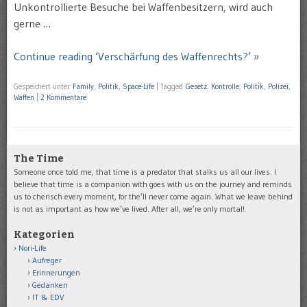
Unkontrollierte Besuche bei Waffenbesitzern, wird auch
gerne …
Continue reading ‘Verschärfung des Waffenrechts?’ »
Gespeichert unter
Family
,
Politik
,
Space-Life
|
Tagged
Gesetz
,
Kontrolle
,
Politik
,
Polizei
,
Waffen
|
2 Kommentare
The Time
Someone once told me, that time is a predator that stalks us all our lives. I
believe that time is a companion with goes with us on the journey and reminds
us to cherisch every moment, for the’ll never come again. What we leave behind
is not as important as how we’ve lived. After all, we’re only mortal!
Kategorien
Nori-Life
Aufreger
Erinnerungen
Gedanken
IT & EDV