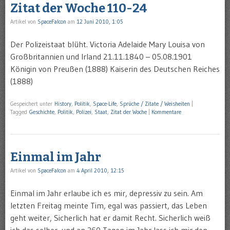
Zitat der Woche 110-24
Artikel von
SpaceFalcon
am
12 Juni 2010, 1:05
Der Polizeistaat blüht. Victoria Adelaide Mary Louisa von
Großbritannien und Irland 21.11.1840 – 05.08.1901
Königin von Preußen (1888) Kaiserin des Deutschen Reiches
(1888)
Gespeichert unter
History
,
Politik
,
Space-Life
,
Sprüche / Zitate / Weisheiten
|
Tagged
Geschichte
,
Politik
,
Polizei
,
Staat
,
Zitat der Woche
|
Kommentare
Einmal im Jahr
Artikel von
SpaceFalcon
am
4 April 2010, 12:15
Einmal im Jahr erlaube ich es mir, depressiv zu sein. Am
letzten Freitag meinte Tim, egal was passiert, das Leben
geht weiter, Sicherlich hat er damit Recht. Sicherlich weiß
ich das selber, und an 360 Tagen im Jahr lass ich mir den