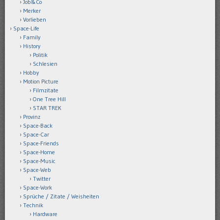
Job&Co
Merker
Vorlieben
Space-Life
Family
History
Politik
Schlesien
Hobby
Motion Picture
Filmzitate
One Tree Hill
STAR TREK
Provinz
Space-Back
Space-Car
Space-Friends
Space-Home
Space-Music
Space-Web
Twitter
Space-Work
Sprüche / Zitate / Weisheiten
Technik
Hardware