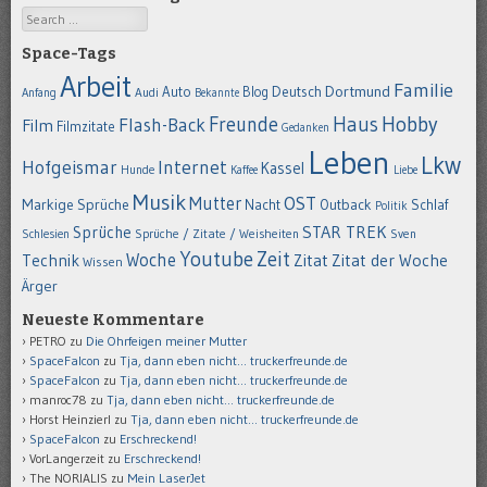
Search
Space-Tags
Arbeit
Familie
Dortmund
Auto
Deutsch
Blog
Anfang
Audi
Bekannte
Hobby
Freunde
Haus
Flash-Back
Film
Filmzitate
Gedanken
Leben
Lkw
Hofgeismar
Internet
Kassel
Hunde
Kaffee
Liebe
Musik
OST
Mutter
Markige Sprüche
Nacht
Outback
Schlaf
Politik
STAR TREK
Sprüche
Schlesien
Sprüche / Zitate / Weisheiten
Sven
Youtube
Zeit
Woche
Technik
Zitat
Zitat der Woche
Wissen
Ärger
Neueste Kommentare
PETRO
zu
Die Ohrfeigen meiner Mutter
SpaceFalcon
zu
Tja, dann eben nicht… truckerfreunde.de
SpaceFalcon
zu
Tja, dann eben nicht… truckerfreunde.de
manroc78
zu
Tja, dann eben nicht… truckerfreunde.de
Horst Heinzierl
zu
Tja, dann eben nicht… truckerfreunde.de
SpaceFalcon
zu
Erschreckend!
VorLangerzeit
zu
Erschreckend!
The NORIALIS
zu
Mein LaserJet