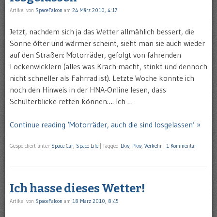
Artikel von
SpaceFalcon
am
24 März 2010, 4:17
Jetzt, nachdem sich ja das Wetter allmählich bessert, die
Sonne öfter und wärmer scheint, sieht man sie auch wieder
auf den Straßen: Motorräder, gefolgt von fahrenden
Lockenwicklern (alles was Krach macht, stinkt und dennoch
nicht schneller als Fahrrad ist). Letzte Woche konnte ich
noch den Hinweis in der HNA-Online lesen, dass
Schulterblicke retten können…. Ich …
Continue reading ‘Motorräder, auch die sind losgelassen’ »
Gespeichert unter
Space-Car
,
Space-Life
|
Tagged
Lkw
,
Pkw
,
Verkehr
|
1 Kommentar
Ich hasse dieses Wetter!
Artikel von
SpaceFalcon
am
18 März 2010, 8:45