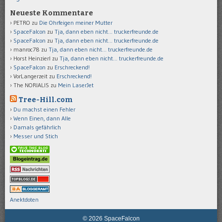
Neueste Kommentare
PETRO
zu
Die Ohrfeigen meiner Mutter
SpaceFalcon
zu
Tja, dann eben nicht… truckerfreunde.de
SpaceFalcon
zu
Tja, dann eben nicht… truckerfreunde.de
manroc78
zu
Tja, dann eben nicht… truckerfreunde.de
Horst Heinzierl
zu
Tja, dann eben nicht… truckerfreunde.de
SpaceFalcon
zu
Erschreckend!
VorLangerzeit
zu
Erschreckend!
The NORIALIS
zu
Mein LaserJet
Tree-Hill.com
Du machst einen Fehler
Wenn Einen, dann Alle
Damals gefährlich
Messer und Stich
Anektdoten
© 2026 SpaceFalcon