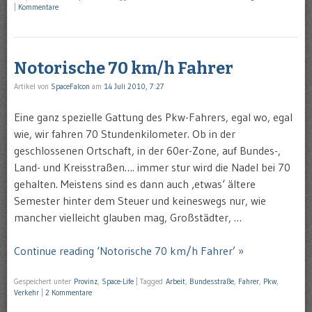
|
Kommentare
Notorische 70 km/h Fahrer
Artikel von
SpaceFalcon
am
14 Juli 2010, 7:27
Eine ganz spezielle Gattung des Pkw-Fahrers, egal wo, egal
wie, wir fahren 70 Stundenkilometer. Ob in der
geschlossenen Ortschaft, in der 60er-Zone, auf Bundes-,
Land- und Kreisstraßen…. immer stur wird die Nadel bei 70
gehalten. Meistens sind es dann auch ‚etwas‘ ältere
Semester hinter dem Steuer und keineswegs nur, wie
mancher vielleicht glauben mag, Großstädter, …
Continue reading ‘Notorische 70 km/h Fahrer’ »
Gespeichert unter
Provinz
,
Space-Life
|
Tagged
Arbeit
,
Bundesstraße
,
Fahrer
,
Pkw
,
Verkehr
|
2 Kommentare