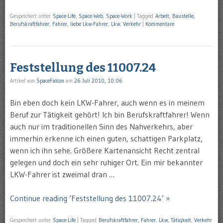
Gespeichert unter
Space-Life
,
Space-Web
,
Space-Work
|
Tagged
Arbeit
,
Baustelle
,
Berufskraftfahrer
,
Fahrer
,
liebe Lkw-Fahrer
,
Lkw
,
Verkehr
|
Kommentare
Feststellung des 11007.24
Artikel von
SpaceFalcon
am
26 Juli 2010, 10:06
Bin eben doch kein LKW-Fahrer, auch wenn es in meinem
Beruf zur Tätigkeit gehört! Ich bin Berufskraftfahrer! Wenn
auch nur im traditionellen Sinn des Nahverkehrs, aber
immerhin erkenne ich einen guten, schattigen Parkplatz,
wenn ich ihn sehe. Größere Kartenansicht Recht zentral
gelegen und doch ein sehr ruhiger Ort. Ein mir bekannter
LKW-Fahrer ist zweimal dran …
Continue reading ‘Feststellung des 11007.24’ »
Gespeichert unter
Space-Life
|
Tagged
Berufskraftfahrer
,
Fahrer
,
Lkw
,
Tätigkeit
,
Verkehr