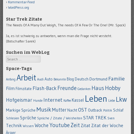
Kommentar-Feed
WordPress.org
Star Trek Zitate
The Needs Of A Many Out Weigh, The needs Of A Few Or The One! (Mr. Spock)
Ja, es ist schwierig zu antworten, wenn man die Frage nicht versteht.
(Botschafter Sarek)
Suchen im WebLog
Search
Space-Tags
Arbeit
Familie
Dortmund
Auto
Deutsch
Blog
Anfang
Audi
Bekannte
Hobby
Freunde
Haus
Flash-Back
Film
Filmzitate
Gedanken
Leben
Lkw
Hofgeismar
Internet
Kassel
Hunde
Kaffee
Liebe
Musik
OST
Mutter
Markige Sprüche
Nacht
Outback
Schlaf
Politik
STAR TREK
Sprüche
Schlesien
Sprüche / Zitate / Weisheiten
Sven
Youtube
Zeit
Woche
Technik
Zitat
Zitat der Woche
Wissen
Ärger