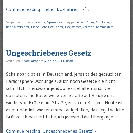
Continue reading ‘Liebe Lkw-Fahrer #2’ »
Gespeichert unter
Space-Life
,
Space-Work
|
Tagged
Arbeit
,
Ärger
,
Autobahn
,
Berufskraftfahrer
,
Frage
,
liebe Lkw-Fahrer
,
Lkw
,
Verbot
,
Verkehr
|
Kommentare
Ungeschriebenes Gesetz
Artikel von
SpaceFalcon
am
4 Januar 2011, 8:00
Scheinbar gibt es in Deutschland, jenseits des gedruckten
Paragraphen-Dschungels, auch noch Gesetze die nicht
schriftlich irgendwie irgendwo festgehalten sind. Die
obligatorische Bodenwelle von Straße auf Brücke und
wieder von Brücke auf Straße, ist so ein Beispiel. Heute ist
es mir nämlich wieder einmal aufgefallen, dass egal welche
Brücke ich passiert habe, ich jedesmal die Übergänge …
Continue reading ‘Ungeschriebenes Gesetz’ »