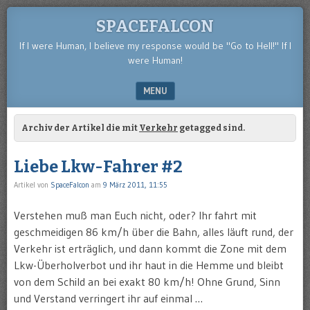
SPACEFALCON
If I were Human, I believe my response would be "Go to Hell!" If I
were Human!
MENU
SKIP TO CONTENT
Archiv der Artikel die mit
Verkehr
getagged sind.
Liebe Lkw-Fahrer #2
Artikel von
SpaceFalcon
am
9 März 2011, 11:55
Verstehen muß man Euch nicht, oder? Ihr fahrt mit
geschmeidigen 86 km/h über die Bahn, alles läuft rund, der
Verkehr ist erträglich, und dann kommt die Zone mit dem
Lkw-Überholverbot und ihr haut in die Hemme und bleibt
von dem Schild an bei exakt 80 km/h! Ohne Grund, Sinn
und Verstand verringert ihr auf einmal …