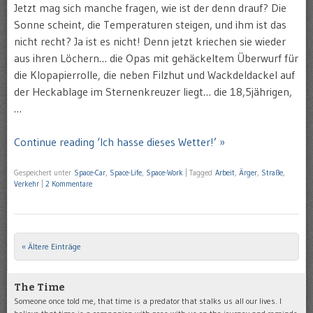
Jetzt mag sich manche fragen, wie ist der denn drauf? Die
Sonne scheint, die Temperaturen steigen, und ihm ist das
nicht recht? Ja ist es nicht! Denn jetzt kriechen sie wieder
aus ihren Löchern… die Opas mit gehäckeltem Überwurf für
die Klopapierrolle, die neben Filzhut und Wackdeldackel auf
der Heckablage im Sternenkreuzer liegt… die 18,5jährigen,
…
Continue reading ‘Ich hasse dieses Wetter!’ »
Gespeichert unter
Space-Car
,
Space-Life
,
Space-Work
|
Tagged
Arbeit
,
Ärger
,
Straße
,
Verkehr
|
2 Kommentare
« Ältere Einträge
Post navigation
The Time
Someone once told me, that time is a predator that stalks us all our lives. I