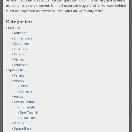
believe that time is a companion with goes with us on the journey and reminds
us to cherisch every moment, for the’ll never come again. What we leave behind
is not as important as how we’ve lived. After all, we’re only mortal!
Kategorien
Nori-Life
Aufreger
Erinnerungen
Gedanken
IT & EDV
Job&Co
Merker
Vorlieben
Space-Life
Family
History
Politik
Schlesien
Hobby
Motion Picture
Filmzitate
One Tree Hill
STAR TREK
Provinz
Space-Back