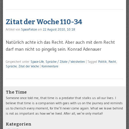
Zitat der Woche 110-34
Artikel von
SpaceFalcon
am
22 August 2010, 10:18
Natürlich achte ich das Recht. Aber auch mit dem Recht
darf man nicht so pingelig sein. Konrad Adenauer
Gespeichert unter
Space-Life
,
Sprüche / Zitate / Weisheiten
|
Tagged
Politik
,
Recht
,
Sprüche
,
Zitat der Woche
|
Kommentare
The Time
Someone once told me, that time is a predator that stalks us all our lives. I
believe that time is a companion with goes with us on the journey and reminds
us to cherisch every moment, for the’ll never come again. What we leave behind
is not as important as how we’ve lived. After all, we’re only mortal!
Kategorien