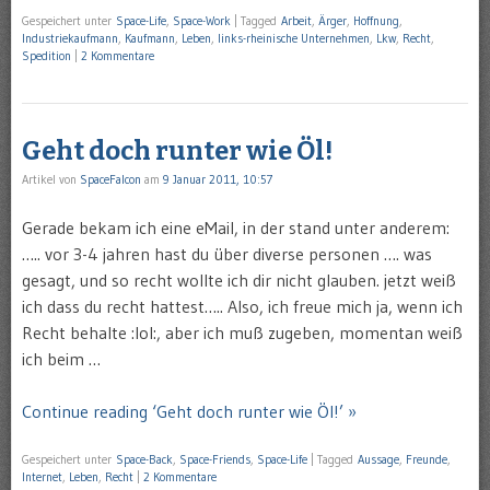
Gespeichert unter
Space-Life
,
Space-Work
|
Tagged
Arbeit
,
Ärger
,
Hoffnung
,
Industriekaufmann
,
Kaufmann
,
Leben
,
links-rheinische Unternehmen
,
Lkw
,
Recht
,
Spedition
|
2 Kommentare
Geht doch runter wie Öl!
Artikel von
SpaceFalcon
am
9 Januar 2011, 10:57
Gerade bekam ich eine eMail, in der stand unter anderem:
….. vor 3-4 jahren hast du über diverse personen …. was
gesagt, und so recht wollte ich dir nicht glauben. jetzt weiß
ich dass du recht hattest….. Also, ich freue mich ja, wenn ich
Recht behalte :lol:, aber ich muß zugeben, momentan weiß
ich beim …
Continue reading ‘Geht doch runter wie Öl!’ »
Gespeichert unter
Space-Back
,
Space-Friends
,
Space-Life
|
Tagged
Aussage
,
Freunde
,
Internet
,
Leben
,
Recht
|
2 Kommentare