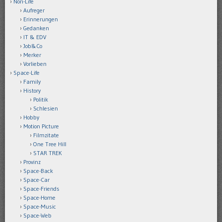
Nori-Life
Aufreger
Erinnerungen
Gedanken
IT & EDV
Job&Co
Merker
Vorlieben
Space-Life
Family
History
Politik
Schlesien
Hobby
Motion Picture
Filmzitate
One Tree Hill
STAR TREK
Provinz
Space-Back
Space-Car
Space-Friends
Space-Home
Space-Music
Space-Web