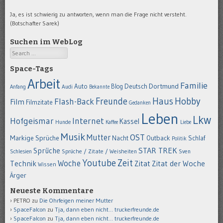
Ja, es ist schwierig zu antworten, wenn man die Frage nicht versteht.
(Botschafter Sarek)
Suchen im WebLog
Search
Space-Tags
Arbeit
Familie
Dortmund
Auto
Deutsch
Blog
Anfang
Audi
Bekannte
Hobby
Freunde
Haus
Flash-Back
Film
Filmzitate
Gedanken
Leben
Lkw
Hofgeismar
Internet
Kassel
Hunde
Kaffee
Liebe
Musik
OST
Mutter
Markige Sprüche
Nacht
Outback
Schlaf
Politik
STAR TREK
Sprüche
Schlesien
Sprüche / Zitate / Weisheiten
Sven
Youtube
Zeit
Woche
Technik
Zitat
Zitat der Woche
Wissen
Ärger
Neueste Kommentare
PETRO
zu
Die Ohrfeigen meiner Mutter
SpaceFalcon
zu
Tja, dann eben nicht… truckerfreunde.de
SpaceFalcon
zu
Tja, dann eben nicht… truckerfreunde.de