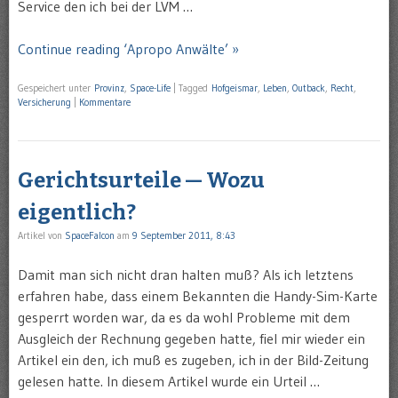
Service den ich bei der LVM …
Continue reading ‘Apropo Anwälte’ »
Gespeichert unter
Provinz
,
Space-Life
|
Tagged
Hofgeismar
,
Leben
,
Outback
,
Recht
,
Versicherung
|
Kommentare
Gerichtsurteile — Wozu
eigentlich?
Artikel von
SpaceFalcon
am
9 September 2011, 8:43
Damit man sich nicht dran halten muß? Als ich letztens
erfahren habe, dass einem Bekannten die Handy-Sim-Karte
gesperrt worden war, da es da wohl Probleme mit dem
Ausgleich der Rechnung gegeben hatte, fiel mir wieder ein
Artikel ein den, ich muß es zugeben, ich in der Bild-Zeitung
gelesen hatte. In diesem Artikel wurde ein Urteil …