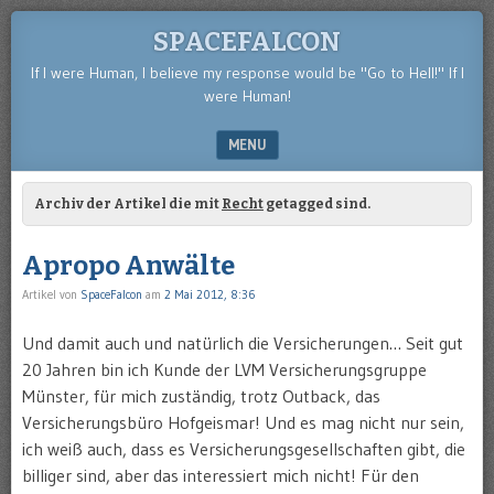
SPACEFALCON
If I were Human, I believe my response would be "Go to Hell!" If I
were Human!
MENU
SKIP TO CONTENT
Archiv der Artikel die mit
Recht
getagged sind.
Apropo Anwälte
Artikel von
SpaceFalcon
am
2 Mai 2012, 8:36
Und damit auch und natürlich die Versicherungen… Seit gut
20 Jahren bin ich Kunde der LVM Versicherungsgruppe
Münster, für mich zuständig, trotz Outback, das
Versicherungsbüro Hofgeismar! Und es mag nicht nur sein,
ich weiß auch, dass es Versicherungsgesellschaften gibt, die
billiger sind, aber das interessiert mich nicht! Für den