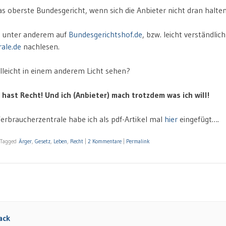
as oberste Bundesgericht, wenn sich die Anbieter nicht dran halte
n unter anderem auf
Bundesgerichtshof.de
, bzw. leicht verständl
ale.de
nachlesen.
lleicht in einem anderem Licht sehen?
 hast Recht! Und ich (Anbieter) mach trotzdem was ich will!
Verbraucherzentrale habe ich als pdf-Artikel mal
hier
eingefügt….
Tagged
Ärger
,
Gesetz
,
Leben
,
Recht
|
2 Kommentare
|
Permalink
ack