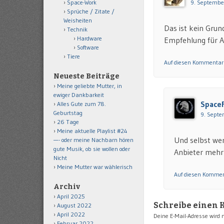
Space-Work
9. Septembe
Sprüche / Zitate /
Weisheiten
Das ist kein Grund
Technik
Hardware
Empfehlung für 
Software
Tiere
Auf diesen Kommentar
Neueste Beiträge
Meine geliebte Mutter, in
ewiger Dankbarkeit
Space
Alles Gute zum 78.
Geburtstag
9. Septe
26 Tage
Meine aktuelle Playlist #24
Und selbst wenn
—- oder meine Nachbarn hören
gute Musik, ob sie wollen oder
Anbieter mehr a
Nicht
Meine Mutter war wählerisch
Auf diesen Kommen
Archiv
April 2025
Schreibe einen
August 2022
April 2022
Deine E-Mail-Adresse wird ni
Februar 2022