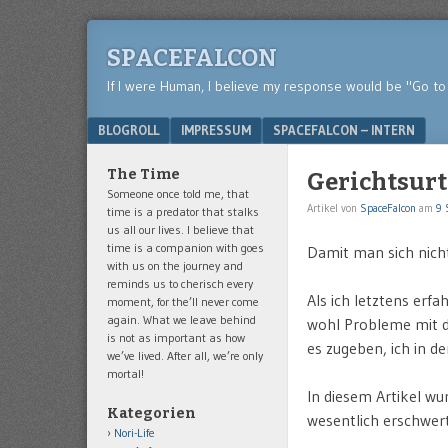
SPACEFALCON
If I were Human, I believe my response would be "Go to 
Menu
SKIP TO CONTENT
BLOGROLL
IMPRESSUM
SPACEFALCON – INTERN
The Time
Gerichtsurt
Someone once told me, that
Artikel von
SpaceFalcon
am
9 
time is a predator that stalks
us all our lives. I believe that
time is a companion with goes
Damit man sich nich
with us on the journey and
reminds us to cherisch every
Als ich letztens er
moment, for the’ll never come
again. What we leave behind
wohl Probleme mit de
is not as important as how
es zugeben, ich in de
we’ve lived. After all, we’re only
mortal!
In diesem Artikel wu
Kategorien
wesentlich erschwert
Nori-Life