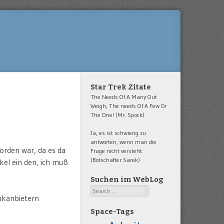
Star Trek Zitate
The Needs Of A Many Out
Weigh, The needs Of A Few Or
The One! (Mr. Spock)
Ja, es ist schwierig zu
antworten, wenn man die
orden war, da es da
Frage nicht versteht.
(Botschafter Sarek)
kel ein den, ich muß
Suchen im WebLog
Search
unkanbietern
Space-Tags