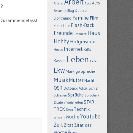
Arbeit
Auto
Anfang
Audi
n?
Deutsch
Blog
Bekannte
Familie
Film
Dortmund
ich zusammengefasst
Flash-Back
Filmzitate
Freunde
Haus
Gedanken
Hobby
Hofgeismar
Internet
Hunde
Kaffee
Leben
Kassel
Liebe
Lkw
Markige Sprüche
Musik
Mutter
Nacht
OST
Outback
Schlaf
Politik
Sprüche
Schlesien
Sprüche /
STAR
Zitate / Weisheiten
TREK
Technik
Sven
Youtube
Woche
Wissen
Zeit
Zitat
Zitat der
Woche
Ärger