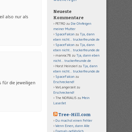
Neueste
il also nur als
Kommentare
PETRO
zu
Die Ohrfeigen
meiner Mutter
SpaceFalcon
zu
Tja, dann
eben nicht… truckerfreunde.de
SpaceFalcon
zu
Tja, dann
eben nicht… truckerfreunde.de
manroc78
zu
Tja, dann eben
nicht… truckerfreunde.de
Horst Heinzierl
zu
Tja, dann
eben nicht… truckerfreunde.de
SpaceFalcon
zu
Erschreckend!
 für die jeweiligen
VorLangerzeit
zu
Erschreckend!
The NORIALIS
zu
Mein
LaserJet
Tree-Hill.com
Du machst einen Fehler
Wenn Einen, dann Alle
Damals gefährlich