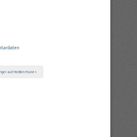
ntardaten
nger auf Heißen-Hund
»