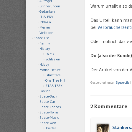
Aufreger
Warum urteilt also d
Erinnerungen
Gedanken
IT & EDV
Das Urteil kann ma
Job&Co
bei
Verbraucherzentr
Merker
Vorlieben
Space-Life
Oder muß ich das vie
Family
History
Politik
Du (also der Kunde)
Schlesien
Hobby
Der Artikel von der 
Motion Picture
Filmzitate
One Tree Hill
Gespeichert unter
Space-Life
|
STAR TREK
Provinz
Space-Back
Space-Car
2 Kommentare
Space-Friends
Space-Home
Space-Music
Space-Web
Stänkers
Twitter