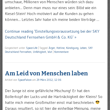
umschaue, Millionen von Menschen würden sich dazu
anbieten… Denn man muss nur eines sein: Blöd wie ein
Kiesel-Stein! Hoch-motiviert auf die Kunden zu gehen
können… Letztes Jahr habe ich meine beiden Verträge …
Continue reading ‘Einstellungsvoraussetzung bei der SKY
Deutschland Fernsehen GmbH & Co. KG’ »
Gespeichert unter
Space-Life
|
Tagged
Ärger
,
Hotline
,
Kündigung
,
Leben
,
SKY
Deutschland Fernsehen
,
Unfähigkeit
,
Wut
|
Kommentare
Am Leid von Menschen laben
Artikel von
SpaceFalcon
am
29 März 2012, 12:06
Der Junge ist eine gefährliche Mischung! Er hat den
Bollerkopf der Lucks und die Hartnäckigkeit der Kleins! So
hatte mich meine Großmutter einst mal beschrieben.
Daraus resultiert, so ist hier die einhellige Meinung, meine