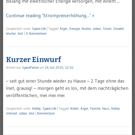
bislang mit elektrischer Energie versorgen, mit einem …
Continue reading ‘Strompreiserhöhung…’ »
Gespeichert unter
Space-Life
|
Tagged
Ärger
,
Energie
,
Kosten
,
Leben
,
Strom
,
Umwelt
,
Wucher
,
Wut
|
6 Kommentare
Kurzer Einwurf
Artikel von
SpaceFalcon
am
26 Juli 2010, 12:02
– seit gut einer Stunde wieder zu Hause – 2 Tage ohne das
Inet, grausig! – morgen geht es los, mit dem nachträglichen
veröffentlichen, mei mei mei
Gespeichert unter
Hobby
,
Space-Life
|
Tagged
Arbeit
,
Ärger
,
Familie
,
Haus
,
Hobby
,
Internet
,
Leben
,
Wut
|
Kommentare