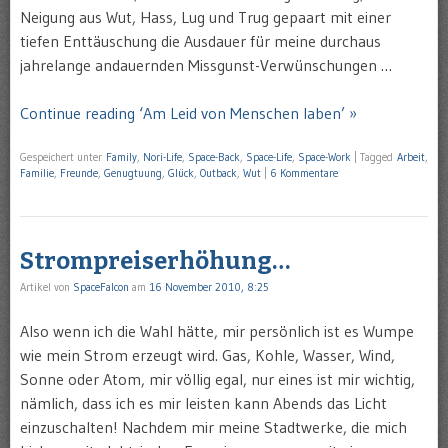
Neigung aus Wut, Hass, Lug und Trug gepaart mit einer
tiefen Enttäuschung die Ausdauer für meine durchaus
jahrelange andauernden Missgunst-Verwünschungen …
Continue reading ‘Am Leid von Menschen laben’ »
Gespeichert unter
Family
,
Nori-Life
,
Space-Back
,
Space-Life
,
Space-Work
|
Tagged
Arbeit
,
Familie
,
Freunde
,
Genugtuung
,
Glück
,
Outback
,
Wut
|
6 Kommentare
Strompreiserhöhung…
Artikel von
SpaceFalcon
am
16 November 2010, 8:25
Also wenn ich die Wahl hätte, mir persönlich ist es Wumpe
wie mein Strom erzeugt wird. Gas, Kohle, Wasser, Wind,
Sonne oder Atom, mir völlig egal, nur eines ist mir wichtig,
nämlich, dass ich es mir leisten kann Abends das Licht
einzuschalten! Nachdem mir meine Stadtwerke, die mich