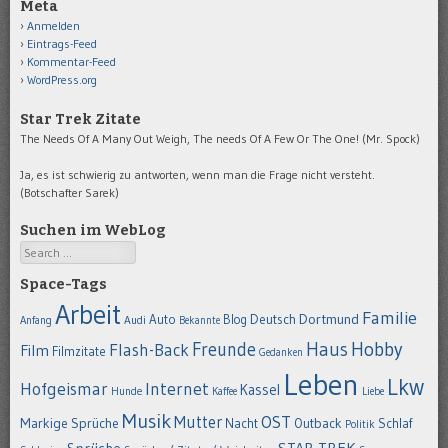
Meta
Anmelden
Eintrags-Feed
Kommentar-Feed
WordPress.org
Star Trek Zitate
The Needs Of A Many Out Weigh, The needs Of A Few Or The One! (Mr. Spock)
Ja, es ist schwierig zu antworten, wenn man die Frage nicht versteht.
(Botschafter Sarek)
Suchen im WebLog
Search
Space-Tags
Arbeit
Familie
Dortmund
Auto
Deutsch
Blog
Anfang
Audi
Bekannte
Hobby
Freunde
Haus
Flash-Back
Film
Filmzitate
Gedanken
Leben
Lkw
Hofgeismar
Internet
Kassel
Hunde
Kaffee
Liebe
Musik
OST
Mutter
Markige Sprüche
Nacht
Outback
Schlaf
Politik