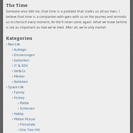
The Time
Someone once told me, that time is a predator that stalks us all our lives. I
believe that time is a companion with goes with us on the journey and reminds
us to cherisch every moment, for the’ll never come again. What we leave behind
is not as important as how we’ve lived. After all, we’re only mortal!
Kategorien
Nori-Life
Aufreger
Erinnerungen
Gedanken
IT & EDV
Job&Co
Merker
Vorlieben
Space-Life
Family
History
Politik
Schlesien
Hobby
Motion Picture
Filmzitate
One Tree Hill