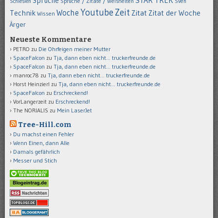
STAR TREK
Sprüche
Schlesien
Sprüche / Zitate / Weisheiten
Sven
Youtube
Zeit
Woche
Technik
Zitat
Zitat der Woche
Wissen
Ärger
Neueste Kommentare
PETRO
zu
Die Ohrfeigen meiner Mutter
SpaceFalcon
zu
Tja, dann eben nicht… truckerfreunde.de
SpaceFalcon
zu
Tja, dann eben nicht… truckerfreunde.de
manroc78
zu
Tja, dann eben nicht… truckerfreunde.de
Horst Heinzierl
zu
Tja, dann eben nicht… truckerfreunde.de
SpaceFalcon
zu
Erschreckend!
VorLangerzeit
zu
Erschreckend!
The NORIALIS
zu
Mein LaserJet
Tree-Hill.com
Du machst einen Fehler
Wenn Einen, dann Alle
Damals gefährlich
Messer und Stich