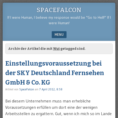
SPACEFALCON
If I were Human, I believe my response would be "Go to Hell!" If I
were Human!
MENU
SKIP TO CONTENT
Archiv der Artikel die mit
Wut
getagged sind.
Einstellungsvoraussetzung bei
der SKY Deutschland Fernsehen
GmbH & Co. KG
Artikel von
SpaceFalcon
am
7 April 2012, 8:58
Bei diesem Unternehmen muss man erhebliche
Voraussetzungen erfüllen um dort eine der wenigen
Arbeitsstellen zu ergattern. Gut, wenn ich mich so im Lande