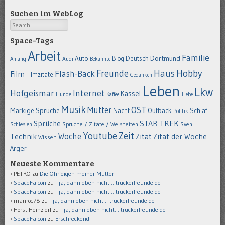
Suchen im WebLog
Search
Space-Tags
Arbeit
Familie
Dortmund
Auto
Deutsch
Blog
Anfang
Audi
Bekannte
Hobby
Freunde
Haus
Flash-Back
Film
Filmzitate
Gedanken
Leben
Lkw
Hofgeismar
Internet
Kassel
Hunde
Kaffee
Liebe
Musik
OST
Mutter
Markige Sprüche
Nacht
Outback
Schlaf
Politik
STAR TREK
Sprüche
Schlesien
Sprüche / Zitate / Weisheiten
Sven
Youtube
Zeit
Woche
Technik
Zitat
Zitat der Woche
Wissen
Ärger
Neueste Kommentare
PETRO
zu
Die Ohrfeigen meiner Mutter
SpaceFalcon
zu
Tja, dann eben nicht… truckerfreunde.de
SpaceFalcon
zu
Tja, dann eben nicht… truckerfreunde.de
manroc78
zu
Tja, dann eben nicht… truckerfreunde.de
Horst Heinzierl
zu
Tja, dann eben nicht… truckerfreunde.de
SpaceFalcon
zu
Erschreckend!