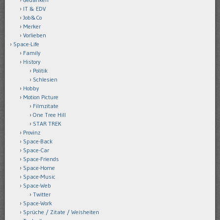
IT & EDV
Job&Co
Merker
Vorlieben
Space-Life
Family
History
Politik
Schlesien
Hobby
Motion Picture
Filmzitate
One Tree Hill
STAR TREK
Provinz
Space-Back
Space-Car
Space-Friends
Space-Home
Space-Music
Space-Web
Twitter
Space-Work
Sprüche / Zitate / Weisheiten