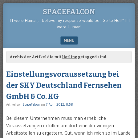
SPACEFALCON
If I were Human, I believe my response would be "Go to Hell!" If I
were Human!
MENU
SKIP TO CONTENT
Archiv der Artikel die mit
Hotline
getagged sind.
Einstellungsvoraussetzung bei
der SKY Deutschland Fernsehen
GmbH & Co. KG
Artikel von
SpaceFalcon
am
7 April 2012, 8:58
Bei diesem Unternehmen muss man erhebliche
Voraussetzungen erfüllen um dort eine der wenigen
Arbeitsstellen zu ergattern. Gut, wenn ich mich so im Lande