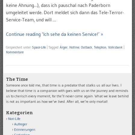
keine Ahnung…), dass ich pauschal nach Paderborn
umgeleitet werde. Dort meldet sich dann das Tele-Terror-
Service-Team, und will …
Continue reading ‘Ich sehe da keinen Service!’ »
Gespeichert unter
Space-Life
|
Tagged
Ärger
,
Hotline
,
Outback
,
Telephon
,
Volksbank
|
Kommentare
The Time
Someone once told me, that time is a predator that stalks us all our lives. I
believe that time is a companion with goes with us on the journey and reminds
us to cherisch every moment, for the’ll never come again. What we leave behind
is not as important as how we’ve lived. After all, we’re only mortal!
Kategorien
Nori-Life
Aufreger
Erinnerungen
Gedanken