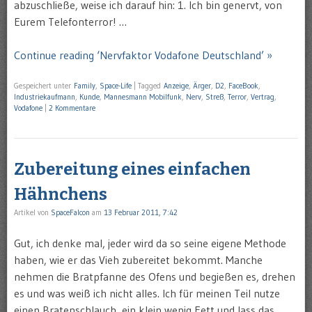
abzuschließe, weise ich darauf hin: 1. Ich bin genervt, von
Eurem Telefonterror! …
Continue reading ‘Nervfaktor Vodafone Deutschland’ »
Gespeichert unter
Family
,
Space-Life
|
Tagged
Anzeige
,
Ärger
,
D2
,
FaceBook
,
Industriekaufmann
,
Kunde
,
Mannesmann Mobilfunk
,
Nerv
,
Streß
,
Terror
,
Vertrag
,
Vodafone
|
2 Kommentare
Zubereitung eines einfachen
Hähnchens
Artikel von
SpaceFalcon
am
13 Februar 2011, 7:42
Gut, ich denke mal, jeder wird da so seine eigene Methode
haben, wie er das Vieh zubereitet bekommt. Manche
nehmen die Bratpfanne des Ofens und begießen es, drehen
es und was weiß ich nicht alles. Ich für meinen Teil nutze
einen Bratenschlauch, ein klein wenig Fett und lass das