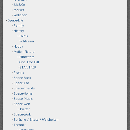
Job&Co
Merker
Vorlieben
Space-Life
Family
History
Politik
Schlesien
Hobby
Motion Picture
Filmzitate
One Tree Hill
STAR TREK
Provinz
Space-Back
Space-Car
Space-Friends
Space-Home
Space-Music
Space-Web
Twitter
Space-Work
Sprüche / Zitate / Weisheiten
Technik
Hardware