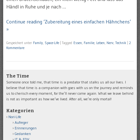
Händl in Ruhe und je nach …
Continue reading ‘Zubereitung eines einfachen Hähnchens’
»
Gespeichert unter
Family
,
Space-Life
|
Tagged
Essen
,
Familie
,
Leben
,
Nerv
,
Technik
|
2
Kommentare
The Time
Someone once told me, that time is a predator that stalks us all our lives. I
believe that time is a companion with goes with us on the journey and reminds
us to cherisch every moment, for the’ll never come again. What we leave behind
is not as important as how we’ve lived. After all, we’re only mortal!
Kategorien
Nori-Life
Aufreger
Erinnerungen
Gedanken
IT & EDV