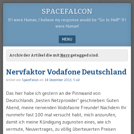
SPACEFALCON
If I were Human, I believe my response would be "Go to Hell!" If I
were Human!
MENU
SKIP TO CONTENT
Archiv der Artikel die mit
Nerv
getagged sind.
Nervfaktor Vodafone Deutschland
Artikel von
SpaceFalcon
am
18 Dezember 2013, 5:40
Das hier habe ich gestern an die Pinnwand von
Deutschlands ‚besten Netzprovider‘ geschrieben: Guten
Abend, meine nervenden Vodofaone Freunde! Nachdem Ihr
nunmehr fast 100 mal versucht habt, mich anzurufen,
damit ich meine Kündigung zugunsten eines, wie ich
vermute, Neuvertrages, zu völlig überteuerten Preisen