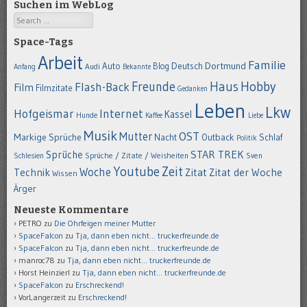
Suchen im WebLog
Search
Space-Tags
Arbeit
Familie
Dortmund
Auto
Deutsch
Blog
Anfang
Audi
Bekannte
Hobby
Freunde
Haus
Flash-Back
Film
Filmzitate
Gedanken
Leben
Lkw
Hofgeismar
Internet
Kassel
Hunde
Kaffee
Liebe
Musik
OST
Mutter
Markige Sprüche
Nacht
Outback
Schlaf
Politik
STAR TREK
Sprüche
Schlesien
Sprüche / Zitate / Weisheiten
Sven
Youtube
Zeit
Woche
Technik
Zitat
Zitat der Woche
Wissen
Ärger
Neueste Kommentare
PETRO
zu
Die Ohrfeigen meiner Mutter
SpaceFalcon
zu
Tja, dann eben nicht… truckerfreunde.de
SpaceFalcon
zu
Tja, dann eben nicht… truckerfreunde.de
manroc78
zu
Tja, dann eben nicht… truckerfreunde.de
Horst Heinzierl
zu
Tja, dann eben nicht… truckerfreunde.de
SpaceFalcon
zu
Erschreckend!
VorLangerzeit
zu
Erschreckend!