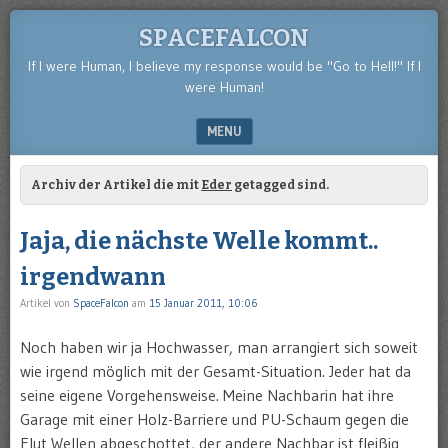
SPACEFALCON
If I were Human, I believe my response would be "Go to Hell!" If I
were Human!
MENU
SKIP TO CONTENT
Archiv der Artikel die mit
Eder
getagged sind.
Jaja, die nächste Welle kommt..
irgendwann
Artikel von
SpaceFalcon
am
15 Januar 2011, 10:06
Noch haben wir ja Hochwasser, man arrangiert sich soweit
wie irgend möglich mit der Gesamt-Situation. Jeder hat da
seine eigene Vorgehensweise. Meine Nachbarin hat ihre
Garage mit einer Holz-Barriere und PU-Schaum gegen die
Flut Wellen abgeschottet, der andere Nachbar ist fleißig