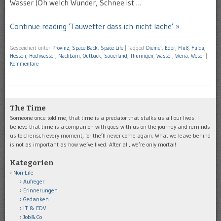
Wasser (Oh welch Wunder, Schnee ist …
Continue reading ‘Tauwetter dass ich nicht lache’ »
Gespeichert unter
Provinz
,
Space-Back
,
Space-Life
|
Tagged
Diemel
,
Eder
,
Fluß
,
Fulda
,
Hessen
,
Hochwasser
,
Nachbarn
,
Outback
,
Sauerland
,
Thüringen
,
Wasser
,
Werra
,
Weser
|
Kommentare
The Time
Someone once told me, that time is a predator that stalks us all our lives. I
believe that time is a companion with goes with us on the journey and reminds
us to cherisch every moment, for the’ll never come again. What we leave behind
is not as important as how we’ve lived. After all, we’re only mortal!
Kategorien
Nori-Life
Aufreger
Erinnerungen
Gedanken
IT & EDV
Job&Co