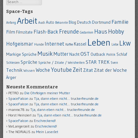
Search
Space-Tags
Arbeit
Familie
Dortmund
Auto
Deutsch
Blog
Anfang
Audi
Bekannte
Hobby
Freunde
Haus
Flash-Back
Film
Filmzitate
Gedanken
Leben
Lkw
Hofgeismar
Internet
Kassel
Hunde
Kaffee
Liebe
Musik
OST
Mutter
Markige Sprüche
Nacht
Outback
Schlaf
Politik
STAR TREK
Sprüche
Schlesien
Sprüche / Zitate / Weisheiten
Sven
Youtube
Zeit
Woche
Technik
Zitat
Zitat der Woche
Wissen
Ärger
Neueste Kommentare
PETRO
zu
Die Ohrfeigen meiner Mutter
SpaceFalcon
zu
Tja, dann eben nicht… truckerfreunde.de
SpaceFalcon
zu
Tja, dann eben nicht… truckerfreunde.de
manroc78
zu
Tja, dann eben nicht… truckerfreunde.de
Horst Heinzierl
zu
Tja, dann eben nicht… truckerfreunde.de
SpaceFalcon
zu
Erschreckend!
VorLangerzeit
zu
Erschreckend!
The NORIALIS
zu
Mein LaserJet