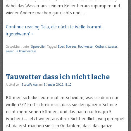
dabei das Wasser aus seinem Keller herauszupumpen und
wieder Andere machen gar nichts und …
Continue reading ‘Jaja, die nächste Welle kommt..
irgendwann’ »
Gespeichert unter
Space-Life
|
Tagged
Eder
,
Edersee
,
Hochwasser
,
Outback
,
Wasser
,
Weser
|
4 Kommentare
Tauwetter dass ich nicht lache
Artikel von
SpaceFalcon
am
8 Januar 2011, 8:12
Können sich die Leute mal entscheiden, was sie denn nun
wollen??? Erst schreien sie, dass sie den ganzen Schnee
nicht mehr sehen können, und das nach nur knapp 3
Wochen)…. Jetzt wo er, aus ihrer Sicht endlich, weg geregnet
ist, da erst machen sie sich Gedanken, dass das ganze