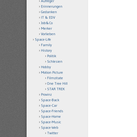
Aufreger
Erinnerungen
Gedanken
IT & EDV
Job&Co
Merker
Vorlieben
Space-Life
Family
History
Politik
Schlesien
Hobby
Motion Picture
Filmzitate
One Tree Hill
STAR TREK
Provinz
Space-Back
Space-Car
Space-Friends
Space-Home
Space-Music
Space-Web
Twitter