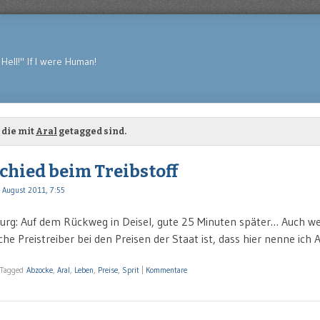
Hell!" If I were Human!
 die mit
Aral
getagged sind.
chied beim Treibstoff
 August 2011, 7:55
urg: Auf dem Rückweg in Deisel, gute 25 Minuten später… Auch w
iche Preistreiber bei den Preisen der Staat ist, dass hier nenne ich
Tagged
Abzocke
,
Aral
,
Leben
,
Preise
,
Sprit
|
Kommentare