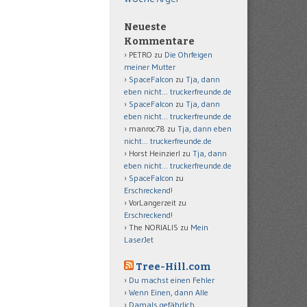
Neueste
Kommentare
PETRO
zu
Die Ohrfeigen
meiner Mutter
SpaceFalcon
zu
Tja, dann
eben nicht… truckerfreunde.de
SpaceFalcon
zu
Tja, dann
eben nicht… truckerfreunde.de
manroc78
zu
Tja, dann eben
nicht… truckerfreunde.de
Horst Heinzierl
zu
Tja, dann
eben nicht… truckerfreunde.de
SpaceFalcon
zu
Erschreckend!
VorLangerzeit
zu
Erschreckend!
The NORIALIS
zu
Mein
LaserJet
Tree-Hill.com
Du machst einen Fehler
Wenn Einen, dann Alle
Damals gefährlich