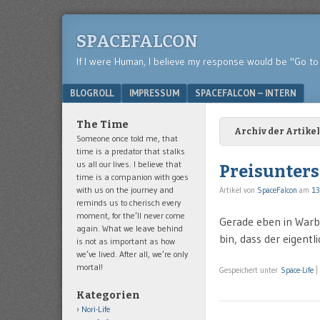
SPACEFALCON
If I were Human, I believe my response would be "Go to 
Menu
SKIP TO CONTENT
BLOGROLL
IMPRESSUM
SPACEFALCON – INTERN
The Time
Archiv der Artikel
Someone once told me, that
time is a predator that stalks
us all our lives. I believe that
Preisunters
time is a companion with goes
with us on the journey and
Artikel von
SpaceFalcon
am
13
reminds us to cherisch every
moment, for the’ll never come
Gerade eben in Warb
again. What we leave behind
bin, dass der eigentl
is not as important as how
we’ve lived. After all, we’re only
mortal!
Gespeichert unter
Space-Life
|
Kategorien
Nori-Life