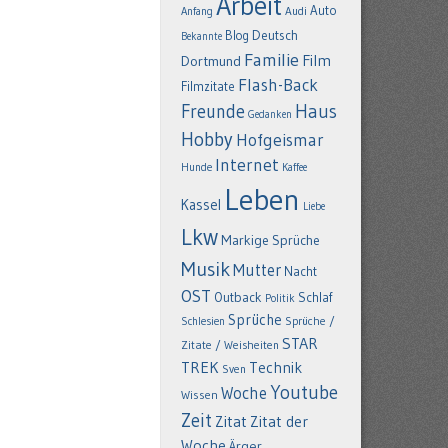
Arbeit
Auto
Anfang
Audi
Deutsch
Blog
Bekannte
Familie
Film
Dortmund
Flash-Back
Filmzitate
Freunde
Haus
Gedanken
Hobby
Hofgeismar
Internet
Hunde
Kaffee
Leben
Kassel
Liebe
Lkw
Markige Sprüche
Musik
Mutter
Nacht
OST
Outback
Schlaf
Politik
Sprüche
Schlesien
Sprüche /
STAR
Zitate / Weisheiten
TREK
Technik
Sven
Youtube
Woche
Wissen
Zeit
Zitat
Zitat der
Woche
Ärger