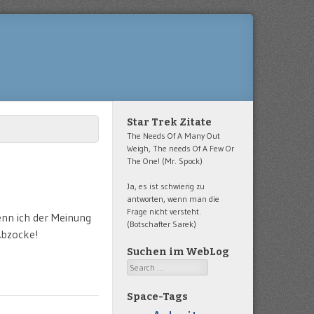
Star Trek Zitate
The Needs Of A Many Out
Weigh, The needs Of A Few Or
The One! (Mr. Spock)
Ja, es ist schwierig zu
antworten, wenn man die
Frage nicht versteht.
enn ich der Meinung
(Botschafter Sarek)
 Abzocke!
Suchen im WebLog
Search
Space-Tags