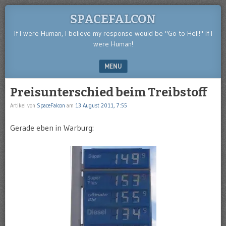
SPACEFALCON
If I were Human, I believe my response would be "Go to Hell!" If I
were Human!
MENU
SKIP TO CONTENT
Preisunterschied beim Treibstoff
Artikel von
SpaceFalcon
am
13 August 2011, 7:55
Gerade eben in Warburg: