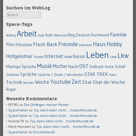
Suchen im WebLog
Search
Space-Tags
Arbeit
Familie
Dortmund
Auto
Deutsch
Blog
Anfang
Audi
Bekannte
Hobby
Freunde
Haus
Flash-Back
Film
Filmzitate
Gedanken
Leben
Lkw
Hofgeismar
Internet
Kassel
Hunde
Kaffee
Liebe
Musik
OST
Mutter
Markige Sprüche
Nacht
Outback
Schlaf
Politik
STAR TREK
Sprüche
Schlesien
Sprüche / Zitate / Weisheiten
Sven
Youtube
Zeit
Woche
Technik
Zitat
Zitat der Woche
Wissen
Ärger
Neueste Kommentare
PETRO
zu
Die Ohrfeigen meiner Mutter
SpaceFalcon
zu
Tja, dann eben nicht… truckerfreunde.de
SpaceFalcon
zu
Tja, dann eben nicht… truckerfreunde.de
manroc78
zu
Tja, dann eben nicht… truckerfreunde.de
Horst Heinzierl
zu
Tja, dann eben nicht… truckerfreunde.de
SpaceFalcon
zu
Erschreckend!