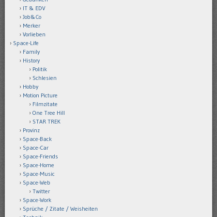
IT & EDV
Job&Co
Merker
Vorlieben
Space-Life
Family
History
Politik
Schlesien
Hobby
Motion Picture
Filmzitate
One Tree Hill
STAR TREK
Provinz
Space-Back
Space-Car
Space-Friends
Space-Home
Space-Music
Space-Web
Twitter
Space-Work
Sprüche / Zitate / Weisheiten