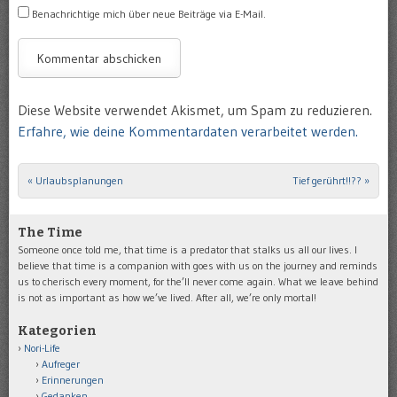
Benachrichtige mich über neue Beiträge via E-Mail.
Diese Website verwendet Akismet, um Spam zu reduzieren.
Erfahre, wie deine Kommentardaten verarbeitet werden.
«
Urlaubsplanungen
Tief gerührt!!??
»
Post navigation
The Time
Someone once told me, that time is a predator that stalks us all our lives. I
believe that time is a companion with goes with us on the journey and reminds
us to cherisch every moment, for the’ll never come again. What we leave behind
is not as important as how we’ve lived. After all, we’re only mortal!
Kategorien
Nori-Life
Aufreger
Erinnerungen
Gedanken