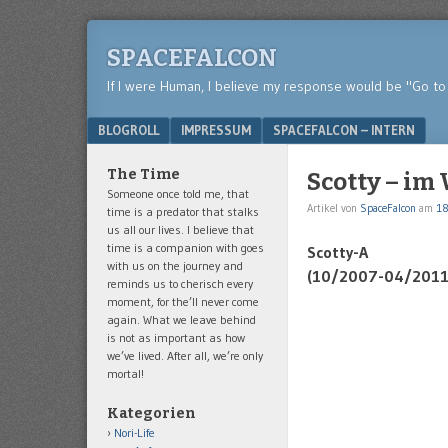
SPACEFALCON
If I were Human, I believe my response would be "Go to 
Menu
SKIP TO CONTENT
BLOGROLL
IMPRESSUM
SPACEFALCON – INTERN
The Time
Scotty – im
Someone once told me, that
Artikel von
SpaceFalcon
am
18
time is a predator that stalks
us all our lives. I believe that
time is a companion with goes
Scotty-A
with us on the journey and
(10/2007-04/2011
reminds us to cherisch every
moment, for the’ll never come
again. What we leave behind
is not as important as how
we’ve lived. After all, we’re only
mortal!
Kategorien
Nori-Life