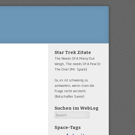
Star Trek Zitate
The Needs Of A Many Out
Weigh, The needs Of A Few Or
The One! (Mr. Spock)
Ja, es ist schwierig zu
antworten, wenn man die
Frage nicht versteht.
(Botschafter Sarek)
Suchen im WebLog
Search
Space-Tags