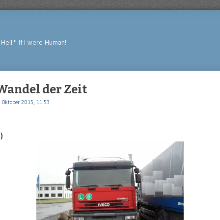
Hell!" If I were Human!
 Wandel der Zeit
 Oktober 2015, 11:53
)