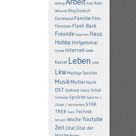
Arbeit
Auto
Anfang
Audi
Deutsch
Blog
Bekannte
Familie
Film
Dortmund
Flash-Back
Filmzitate
Freunde
Haus
Gedanken
Hobby
Hofgeismar
Internet
Hunde
Kaffee
Leben
Kassel
Liebe
Lkw
Markige Sprüche
Musik
Mutter
Nacht
OST
Outback
Schlaf
Politik
Sprüche
Schlesien
Sprüche /
STAR
Zitate / Weisheiten
TREK
Technik
Sven
Youtube
Woche
Wissen
Zeit
Zitat
Zitat der
Woche
Ärger