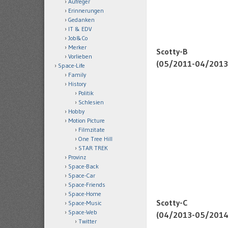
Aufreger
Erinnerungen
Gedanken
IT & EDV
Job&Co
Merker
Scotty-B
Vorlieben
(05/2011-04/2013
Space-Life
Family
History
Politik
Schlesien
Hobby
Motion Picture
Filmzitate
One Tree Hill
STAR TREK
Provinz
Space-Back
Space-Car
Space-Friends
Space-Home
Scotty-C
Space-Music
Space-Web
(04/2013-05/2014
Twitter