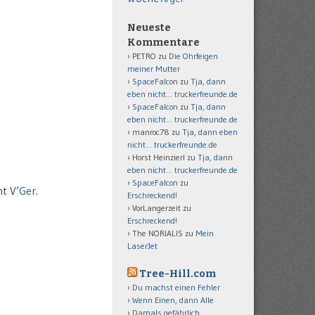
Neueste
Kommentare
PETRO
zu
Die Ohrfeigen
meiner Mutter
SpaceFalcon
zu
Tja, dann
eben nicht… truckerfreunde.de
SpaceFalcon
zu
Tja, dann
eben nicht… truckerfreunde.de
manroc78
zu
Tja, dann eben
nicht… truckerfreunde.de
Horst Heinzierl
zu
Tja, dann
eben nicht… truckerfreunde.de
SpaceFalcon
zu
nt
V’Ger
.
Erschreckend!
VorLangerzeit
zu
Erschreckend!
The NORIALIS
zu
Mein
LaserJet
Tree-Hill.com
Du machst einen Fehler
Wenn Einen, dann Alle
Damals gefährlich