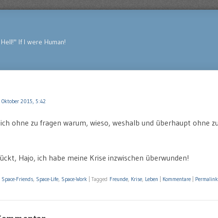
Hell!" If I were Human!
 Oktober 2015, 5:42
 ich ohne zu fragen warum, wieso, weshalb und überhaupt ohne zu
ückt, Hajo, ich habe meine Krise inzwischen überwunden!
,
Space-Friends
,
Space-Life
,
Space-Work
|
Tagged
Freunde
,
Krise
,
Leben
|
Kommentare
|
Permalink