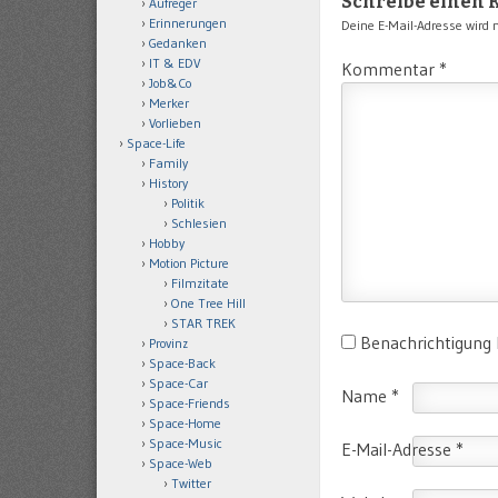
Schreibe einen
Aufreger
Erinnerungen
Deine E-Mail-Adresse wird ni
Gedanken
IT & EDV
Kommentar
*
Job&Co
Merker
Vorlieben
Space-Life
Family
History
Politik
Schlesien
Hobby
Motion Picture
Filmzitate
One Tree Hill
STAR TREK
Benachrichtigung
Provinz
Space-Back
Space-Car
Name
*
Space-Friends
Space-Home
Space-Music
E-Mail-Adresse
*
Space-Web
Twitter