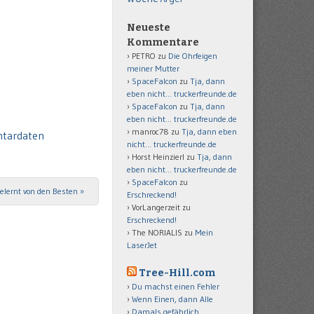
Neueste
Kommentare
PETRO
zu
Die Ohrfeigen
meiner Mutter
SpaceFalcon
zu
Tja, dann
eben nicht… truckerfreunde.de
SpaceFalcon
zu
Tja, dann
eben nicht… truckerfreunde.de
manroc78
zu
Tja, dann eben
ntardaten
nicht… truckerfreunde.de
Horst Heinzierl
zu
Tja, dann
eben nicht… truckerfreunde.de
SpaceFalcon
zu
elernt von den Besten
»
Erschreckend!
VorLangerzeit
zu
Erschreckend!
The NORIALIS
zu
Mein
LaserJet
Tree-Hill.com
Du machst einen Fehler
Wenn Einen, dann Alle
Damals gefährlich