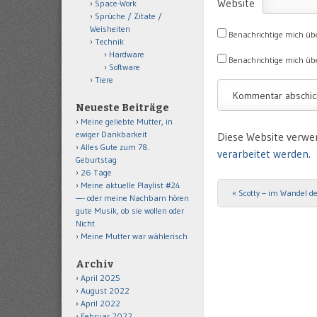
Website
Space-Work
Sprüche / Zitate /
Weisheiten
Benachrichtige mich üb
Technik
Hardware
Benachrichtige mich übe
Software
Tiere
Neueste Beiträge
Meine geliebte Mutter, in
ewiger Dankbarkeit
Diese Website verwe
Alles Gute zum 78.
verarbeitet werden.
Geburtstag
26 Tage
Meine aktuelle Playlist #24
«
Scotty – im Wandel de
Post navigation
—- oder meine Nachbarn hören
gute Musik, ob sie wollen oder
Nicht
Meine Mutter war wählerisch
Archiv
April 2025
August 2022
April 2022
Februar 2022