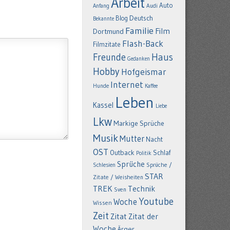
Arbeit
Auto
Anfang
Audi
Deutsch
Blog
Bekannte
Familie
Film
Dortmund
Flash-Back
Filmzitate
Freunde
Haus
Gedanken
Hobby
Hofgeismar
Internet
Hunde
Kaffee
Leben
Kassel
Liebe
Lkw
Markige Sprüche
Musik
Mutter
Nacht
OST
Outback
Schlaf
Politik
Sprüche
Schlesien
Sprüche /
STAR
Zitate / Weisheiten
TREK
Technik
Sven
Youtube
Woche
Wissen
Zeit
Zitat
Zitat der
Woche
Ärger