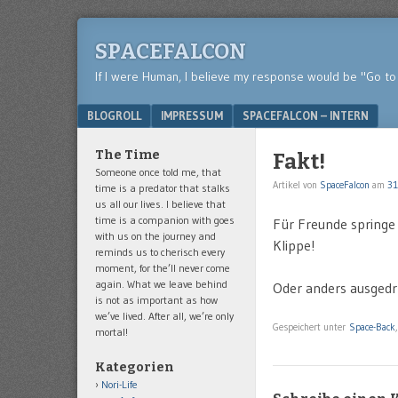
SPACEFALCON
If I were Human, I believe my response would be "Go to 
Menu
SKIP TO CONTENT
BLOGROLL
IMPRESSUM
SPACEFALCON – INTERN
The Time
Fakt!
Someone once told me, that
Artikel von
SpaceFalcon
am
31
time is a predator that stalks
us all our lives. I believe that
time is a companion with goes
Für Freunde springe
with us on the journey and
Klippe!
reminds us to cherisch every
moment, for the’ll never come
again. What we leave behind
Oder anders ausgedr
is not as important as how
we’ve lived. After all, we’re only
Gespeichert unter
Space-Back
mortal!
Kategorien
Nori-Life