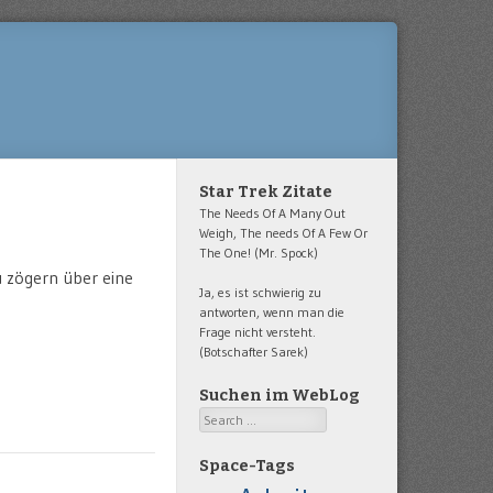
Star Trek Zitate
The Needs Of A Many Out
Weigh, The needs Of A Few Or
The One! (Mr. Spock)
 zögern über eine
Ja, es ist schwierig zu
antworten, wenn man die
Frage nicht versteht.
(Botschafter Sarek)
Suchen im WebLog
Search
Space-Tags