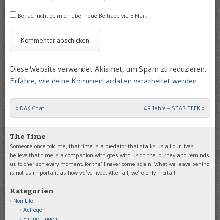
Benachrichtige mich über neue Beiträge via E-Mail.
Diese Website verwendet Akismet, um Spam zu reduzieren.
Erfahre, wie deine Kommentardaten verarbeitet werden.
«
DAK Chat
49 Jahre – STAR TREK
»
Post navigation
The Time
Someone once told me, that time is a predator that stalks us all our lives. I
believe that time is a companion with goes with us on the journey and reminds
us to cherisch every moment, for the’ll never come again. What we leave behind
is not as important as how we’ve lived. After all, we’re only mortal!
Kategorien
Nori-Life
Aufreger
Erinnerungen