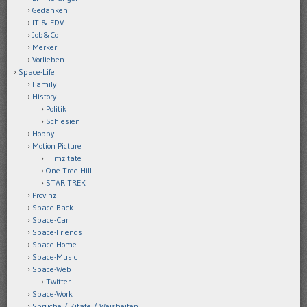
Gedanken
IT & EDV
Job&Co
Merker
Vorlieben
Space-Life
Family
History
Politik
Schlesien
Hobby
Motion Picture
Filmzitate
One Tree Hill
STAR TREK
Provinz
Space-Back
Space-Car
Space-Friends
Space-Home
Space-Music
Space-Web
Twitter
Space-Work
Sprüche / Zitate / Weisheiten