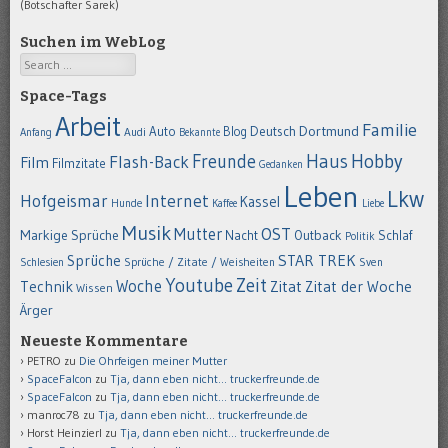
(Botschafter Sarek)
Suchen im WebLog
Search
Space-Tags
Arbeit
Familie
Dortmund
Auto
Deutsch
Blog
Anfang
Audi
Bekannte
Hobby
Freunde
Haus
Flash-Back
Film
Filmzitate
Gedanken
Leben
Lkw
Hofgeismar
Internet
Kassel
Hunde
Kaffee
Liebe
Musik
OST
Mutter
Markige Sprüche
Nacht
Outback
Schlaf
Politik
STAR TREK
Sprüche
Schlesien
Sprüche / Zitate / Weisheiten
Sven
Youtube
Zeit
Woche
Technik
Zitat
Zitat der Woche
Wissen
Ärger
Neueste Kommentare
PETRO
zu
Die Ohrfeigen meiner Mutter
SpaceFalcon
zu
Tja, dann eben nicht… truckerfreunde.de
SpaceFalcon
zu
Tja, dann eben nicht… truckerfreunde.de
manroc78
zu
Tja, dann eben nicht… truckerfreunde.de
Horst Heinzierl
zu
Tja, dann eben nicht… truckerfreunde.de