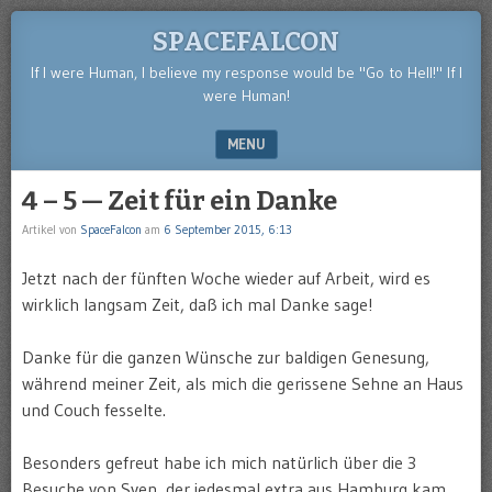
SPACEFALCON
If I were Human, I believe my response would be "Go to Hell!" If I
were Human!
MENU
SKIP TO CONTENT
4 – 5 — Zeit für ein Danke
Artikel von
SpaceFalcon
am
6 September 2015, 6:13
Jetzt nach der fünften Woche wieder auf Arbeit, wird es
wirklich langsam Zeit, daß ich mal Danke sage!
Danke für die ganzen Wünsche zur baldigen Genesung,
während meiner Zeit, als mich die gerissene Sehne an Haus
und Couch fesselte.
Besonders gefreut habe ich mich natürlich über die 3
Besuche von Sven, der jedesmal extra aus Hamburg kam,