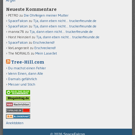
Ärger
Neueste Kommentare
PETRO
zu
Die Ohrfeigen meiner Mutter
SpaceFalcon
zu
Tja, dann eben nicht… truckerfreunde.de
SpaceFalcon
zu
Tja, dann eben nicht… truckerfreunde.de
manroc78
zu
Tja, dann eben nicht… truckerfreunde.de
Horst Heinzierl
zu
Tja, dann eben nicht… truckerfreunde.de
SpaceFalcon
zu
Erschreckend!
VorLangerzeit
zu
Erschreckend!
The NORIALIS
zu
Mein LaserJet
Tree-Hill.com
Du machst einen Fehler
Wenn Einen, dann Alle
Damals gefährlich
Messer und Stich
Anektdoten
© 2026 SpaceFalcon