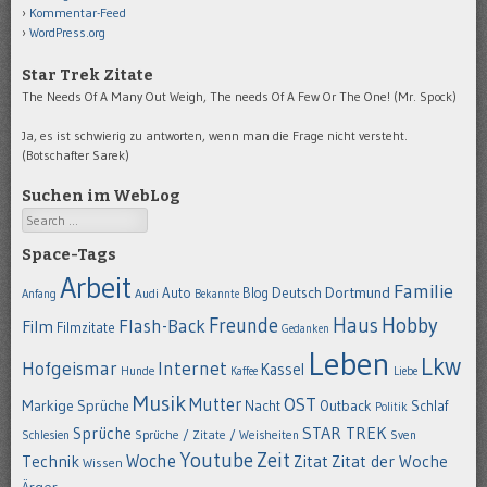
Kommentar-Feed
WordPress.org
Star Trek Zitate
The Needs Of A Many Out Weigh, The needs Of A Few Or The One! (Mr. Spock)
Ja, es ist schwierig zu antworten, wenn man die Frage nicht versteht.
(Botschafter Sarek)
Suchen im WebLog
Search
Space-Tags
Arbeit
Familie
Dortmund
Auto
Deutsch
Blog
Anfang
Audi
Bekannte
Hobby
Freunde
Haus
Flash-Back
Film
Filmzitate
Gedanken
Leben
Lkw
Hofgeismar
Internet
Kassel
Hunde
Kaffee
Liebe
Musik
OST
Mutter
Markige Sprüche
Nacht
Outback
Schlaf
Politik
STAR TREK
Sprüche
Schlesien
Sprüche / Zitate / Weisheiten
Sven
Youtube
Zeit
Woche
Technik
Zitat
Zitat der Woche
Wissen