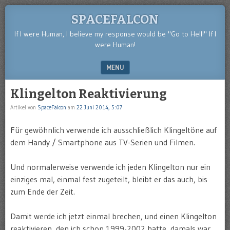
SPACEFALCON
If I were Human, I believe my response would be "Go to Hell!" If I
were Human!
MENU
SKIP TO CONTENT
Klingelton Reaktivierung
Artikel von
SpaceFalcon
am
22 Juni 2014, 5:07
Für gewöhnlich verwende ich ausschließlich Klingeltöne auf
dem Handy / Smartphone aus TV-Serien und Filmen.
Und normalerweise verwende ich jeden Klingelton nur ein
einziges mal, einmal fest zugeteilt, bleibt er das auch, bis
zum Ende der Zeit.
Damit werde ich jetzt einmal brechen, und einen Klingelton
reaktivieren, den ich schon 1999-2002 hatte, damals war