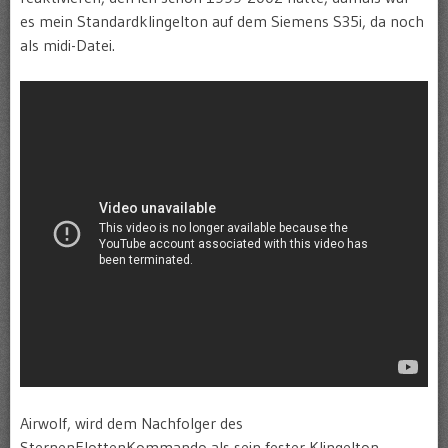
es mein Standardklingelton auf dem Siemens S35i, da noch
als midi-Datei.
Airwolf, wird dem Nachfolger des
SternenFlottenKommando als sein fester Klingelton