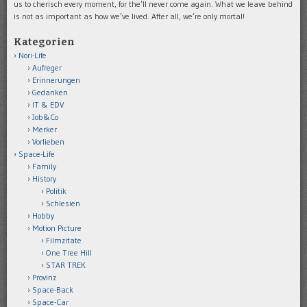
us to cherisch every moment, for the’ll never come again. What we leave behind
is not as important as how we’ve lived. After all, we’re only mortal!
Kategorien
Nori-Life
Aufreger
Erinnerungen
Gedanken
IT & EDV
Job&Co
Merker
Vorlieben
Space-Life
Family
History
Politik
Schlesien
Hobby
Motion Picture
Filmzitate
One Tree Hill
STAR TREK
Provinz
Space-Back
Space-Car