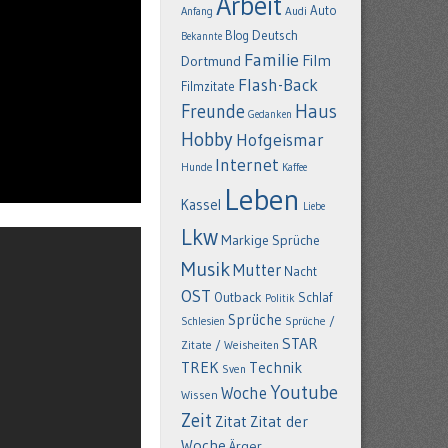
Arbeit
Auto
Anfang
Audi
Deutsch
Blog
Bekannte
Familie
Film
Dortmund
Flash-Back
Filmzitate
Freunde
Haus
Gedanken
Hobby
Hofgeismar
Internet
Hunde
Kaffee
Leben
Kassel
Liebe
Lkw
Markige Sprüche
Musik
Mutter
Nacht
OST
Outback
Schlaf
Politik
Sprüche
Schlesien
Sprüche /
STAR
Zitate / Weisheiten
TREK
Technik
Sven
Youtube
Woche
Wissen
Zeit
Zitat
Zitat der
Woche
Ärger