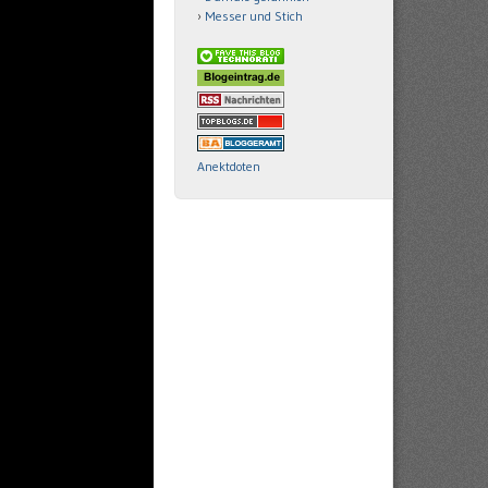
Messer und Stich
Anektdoten