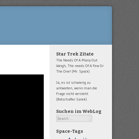
Star Trek Zitate
The Needs Of A Many Out
Weigh, The needs Of A Few Or
The One! (Mr. Spock)
Ja, es ist schwierig zu
antworten, wenn man die
Frage nicht versteht.
(Botschafter Sarek)
Suchen im WebLog
Search
Space-Tags