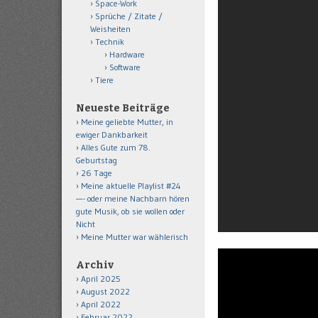
Space-Work
Sprüche / Zitate /
Weisheiten
Technik
Hardware
Software
Tiere
Neueste Beiträge
Meine geliebte Mutter, in
ewiger Dankbarkeit
Alles Gute zum 78.
Geburtstag
26 Tage
Meine aktuelle Playlist #24
—- oder meine Nachbarn hören
gute Musik, ob sie wollen oder
Nicht
Meine Mutter war wählerisch
Archiv
April 2025
August 2022
April 2022
Februar 2022