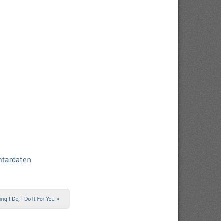
ntardaten
ng I Do, I Do It For You
»