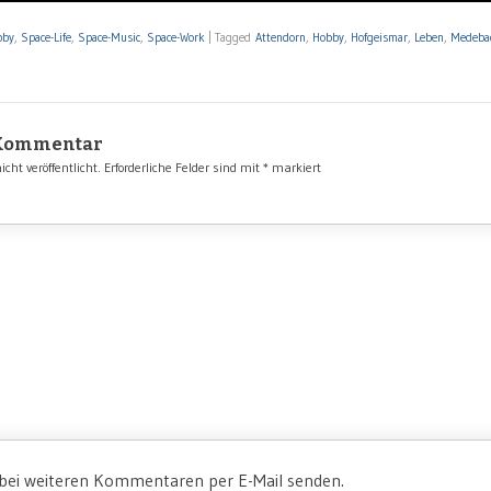
bby
,
Space-Life
,
Space-Music
,
Space-Work
|
Tagged
Attendorn
,
Hobby
,
Hofgeismar
,
Leben
,
Medeba
 Kommentar
cht veröffentlicht.
Erforderliche Felder sind mit
*
markiert
 bei weiteren Kommentaren per E-Mail senden.