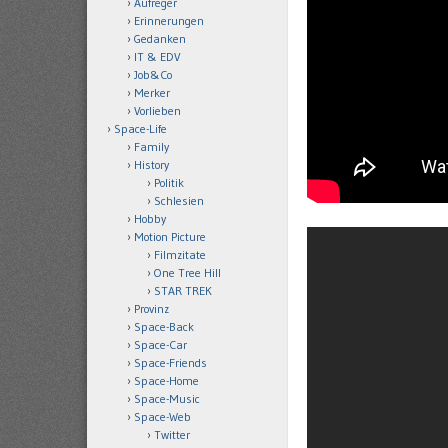
Aufreger
Erinnerungen
Gedanken
IT & EDV
Job&Co
Merker
Vorlieben
Space-Life
Family
History
Politik
Schlesien
Hobby
Motion Picture
Filmzitate
One Tree Hill
STAR TREK
Provinz
Space-Back
Space-Car
Space-Friends
Space-Home
Space-Music
Space-Web
Twitter