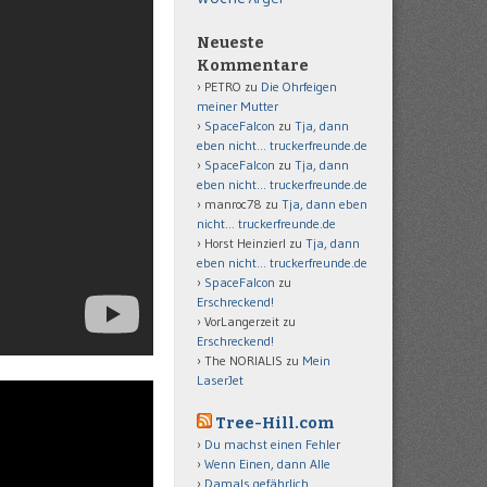
Neueste
Kommentare
PETRO
zu
Die Ohrfeigen
meiner Mutter
SpaceFalcon
zu
Tja, dann
eben nicht… truckerfreunde.de
SpaceFalcon
zu
Tja, dann
eben nicht… truckerfreunde.de
manroc78
zu
Tja, dann eben
nicht… truckerfreunde.de
Horst Heinzierl
zu
Tja, dann
eben nicht… truckerfreunde.de
SpaceFalcon
zu
Erschreckend!
VorLangerzeit
zu
Erschreckend!
The NORIALIS
zu
Mein
LaserJet
Tree-Hill.com
Du machst einen Fehler
Wenn Einen, dann Alle
Damals gefährlich