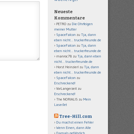
Neueste
Kommentare
PETRO
zu
Die Ohrfeigen
meiner Mutter
SpaceFalcon
zu
Tja, dann
eben nicht… truckerfreunde.de
SpaceFalcon
zu
Tja, dann
eben nicht… truckerfreunde.de
manroc78
zu
Tja, dann eben
nicht… truckerfreunde.de
Horst Heinzierl
zu
Tja, dann
eben nicht… truckerfreunde.de
SpaceFalcon
zu
Erschreckend!
VorLangerzeit
zu
Erschreckend!
The NORIALIS
zu
Mein
LaserJet
Tree-Hill.com
Du machst einen Fehler
Wenn Einen, dann Alle
Damals gefährlich