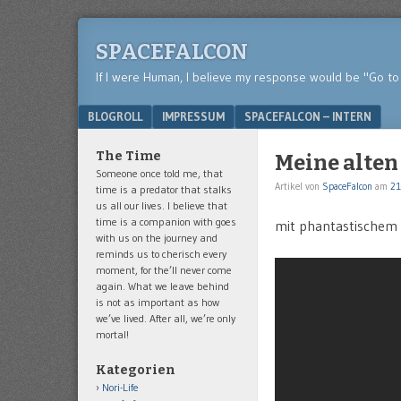
SPACEFALCON
If I were Human, I believe my response would be "Go to 
Menu
SKIP TO CONTENT
BLOGROLL
IMPRESSUM
SPACEFALCON – INTERN
The Time
Meine alte
Someone once told me, that
Artikel von
SpaceFalcon
am
21
time is a predator that stalks
us all our lives. I believe that
time is a companion with goes
mit phantastischem
with us on the journey and
reminds us to cherisch every
moment, for the’ll never come
again. What we leave behind
is not as important as how
we’ve lived. After all, we’re only
mortal!
Kategorien
Nori-Life