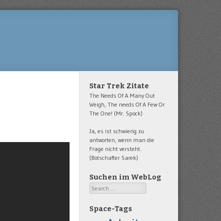
Star Trek Zitate
The Needs Of A Many Out
Weigh, The needs Of A Few Or
The One! (Mr. Spock)
Ja, es ist schwierig zu
antworten, wenn man die
Frage nicht versteht.
(Botschafter Sarek)
Suchen im WebLog
Search
Space-Tags