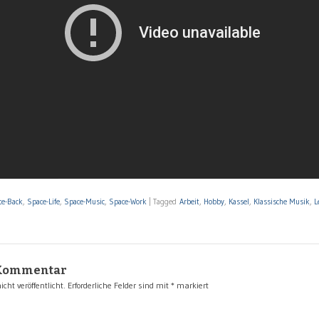
ce-Back
,
Space-Life
,
Space-Music
,
Space-Work
|
Tagged
Arbeit
,
Hobby
,
Kassel
,
Klassische Musik
,
L
 Kommentar
cht veröffentlicht.
Erforderliche Felder sind mit
*
markiert