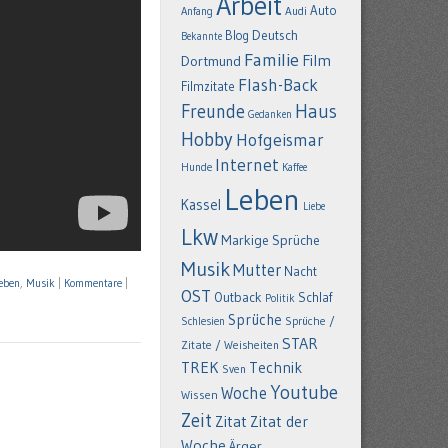
Arbeit
Auto
Anfang
Audi
Deutsch
Blog
Bekannte
Familie
Film
Dortmund
Flash-Back
Filmzitate
Freunde
Haus
Gedanken
Hobby
Hofgeismar
Internet
Hunde
Kaffee
Leben
Kassel
Liebe
Lkw
Markige Sprüche
Musik
Mutter
Nacht
eben
,
Musik
|
Kommentare
|
OST
Outback
Schlaf
Politik
Sprüche
Schlesien
Sprüche /
STAR
Zitate / Weisheiten
TREK
Technik
Sven
Youtube
Woche
Wissen
Zeit
Zitat
Zitat der
Woche
Ärger