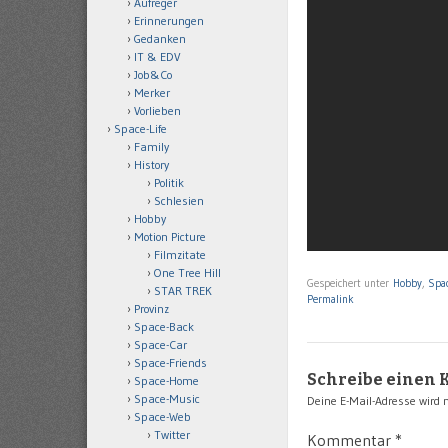
Aufreger
Erinnerungen
Gedanken
IT & EDV
Job&Co
Merker
Vorlieben
Space-Life
Family
History
Politik
Schlesien
Hobby
Motion Picture
Filmzitate
One Tree Hill
Gespeichert unter
Hobby
,
Spa
STAR TREK
Permalink
Provinz
Space-Back
Space-Car
Space-Friends
Schreibe einen
Space-Home
Space-Music
Deine E-Mail-Adresse wird ni
Space-Web
Twitter
Kommentar
*