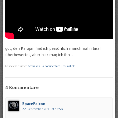
gut, den Karajan find ich persönlich manchmal n bissl
überbewertet, aber hier mag ich ihn…
Gespeichert unter
Gedanken
|
4 Kommentare
|
Permalink
4 Kommentare
SpaceFalcon
22. September 2013 at 13:58