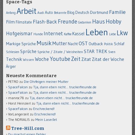
Space-Tags
Arbeit
Familie
Dortmund
Auto
Deutsch
Blog
Anfang
Audi
Bekannte
Hobby
Freunde
Haus
Flash-Back
Film
Filmzitate
Gedanken
Leben
Lkw
Hofgeismar
Internet
Kassel
Hunde
Kaffee
Liebe
Musik
OST
Mutter
Markige Sprüche
Nacht
Outback
Schlaf
Politik
STAR TREK
Sprüche
Schlesien
Sprüche / Zitate / Weisheiten
Sven
Youtube
Zeit
Woche
Technik
Zitat
Zitat der Woche
Wissen
Ärger
Neueste Kommentare
PETRO
zu
Die Ohrfeigen meiner Mutter
SpaceFalcon
zu
Tja, dann eben nicht… truckerfreunde.de
SpaceFalcon
zu
Tja, dann eben nicht… truckerfreunde.de
manroc78
zu
Tja, dann eben nicht… truckerfreunde.de
Horst Heinzierl
zu
Tja, dann eben nicht… truckerfreunde.de
SpaceFalcon
zu
Erschreckend!
VorLangerzeit
zu
Erschreckend!
The NORIALIS
zu
Mein LaserJet
Tree-Hill.com
Du machst einen Fehler