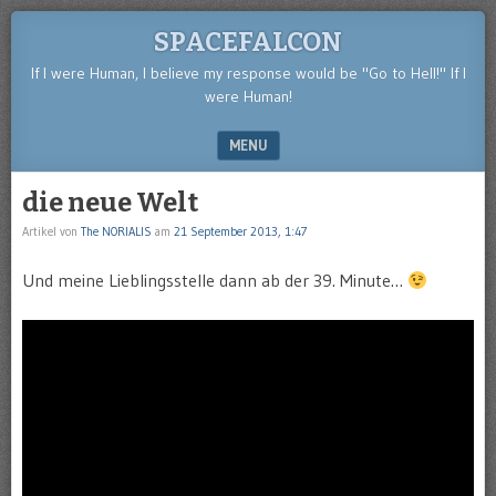
SPACEFALCON
If I were Human, I believe my response would be "Go to Hell!" If I
were Human!
MENU
SKIP TO CONTENT
die neue Welt
Artikel von
The NORIALIS
am
21 September 2013, 1:47
Und meine Lieblingsstelle dann ab der 39. Minute…