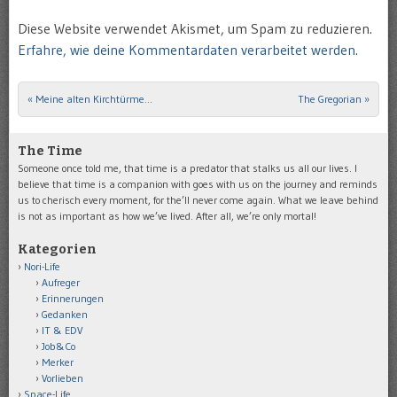
Diese Website verwendet Akismet, um Spam zu reduzieren.
Erfahre, wie deine Kommentardaten verarbeitet werden.
«
Meine alten Kirchtürme…
The Gregorian
»
Post navigation
The Time
Someone once told me, that time is a predator that stalks us all our lives. I
believe that time is a companion with goes with us on the journey and reminds
us to cherisch every moment, for the’ll never come again. What we leave behind
is not as important as how we’ve lived. After all, we’re only mortal!
Kategorien
Nori-Life
Aufreger
Erinnerungen
Gedanken
IT & EDV
Job&Co
Merker
Vorlieben
Space-Life