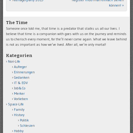
Post navigation
können!
»
The Time
Someone once told me, that time is a predator that stalks us all our lives. I
believe that time is a companion with goes with us on the journey and reminds
us to cherisch every moment, for the’ll never come again. What we leave behind
is not as important as how we’ve lived. After all, we’re only mortal!
Kategorien
Nori-Life
Aufreger
Erinnerungen
Gedanken
IT & EDV
Job&Co
Merker
Vorlieben
Space-Life
Family
History
Politik
Schlesien
Hobby