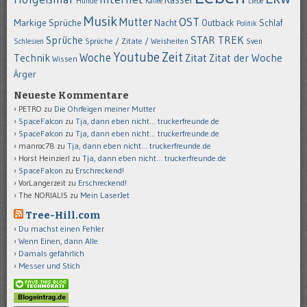
Kassel
Hunde
Kaffee
Liebe
Musik
OST
Mutter
Markige Sprüche
Nacht
Outback
Schlaf
Politik
STAR TREK
Sprüche
Schlesien
Sprüche / Zitate / Weisheiten
Sven
Youtube
Zeit
Woche
Technik
Zitat
Zitat der Woche
Wissen
Ärger
Neueste Kommentare
PETRO
zu
Die Ohrfeigen meiner Mutter
SpaceFalcon
zu
Tja, dann eben nicht… truckerfreunde.de
SpaceFalcon
zu
Tja, dann eben nicht… truckerfreunde.de
manroc78
zu
Tja, dann eben nicht… truckerfreunde.de
Horst Heinzierl
zu
Tja, dann eben nicht… truckerfreunde.de
SpaceFalcon
zu
Erschreckend!
VorLangerzeit
zu
Erschreckend!
The NORIALIS
zu
Mein LaserJet
Tree-Hill.com
Du machst einen Fehler
Wenn Einen, dann Alle
Damals gefährlich
Messer und Stich