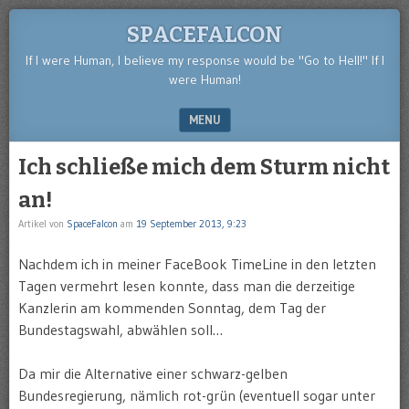
SPACEFALCON
If I were Human, I believe my response would be "Go to Hell!" If I
were Human!
MENU
SKIP TO CONTENT
Ich schließe mich dem Sturm nicht
an!
Artikel von
SpaceFalcon
am
19 September 2013, 9:23
Nachdem ich in meiner FaceBook TimeLine in den letzten
Tagen vermehrt lesen konnte, dass man die derzeitige
Kanzlerin am kommenden Sonntag, dem Tag der
Bundestagswahl, abwählen soll…
Da mir die Alternative einer schwarz-gelben
Bundesregierung, nämlich rot-grün (eventuell sogar unter