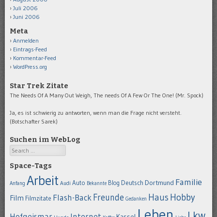
Juli 2006
Juni 2006
Meta
Anmelden
Eintrags-Feed
Kommentar-Feed
WordPress.org
Star Trek Zitate
The Needs Of A Many Out Weigh, The needs Of A Few Or The One! (Mr. Spock)
Ja, es ist schwierig zu antworten, wenn man die Frage nicht versteht.
(Botschafter Sarek)
Suchen im WebLog
Search
Space-Tags
Arbeit
Familie
Dortmund
Auto
Deutsch
Blog
Anfang
Audi
Bekannte
Hobby
Freunde
Haus
Flash-Back
Film
Filmzitate
Gedanken
Leben
Lkw
Hofgeismar
Internet