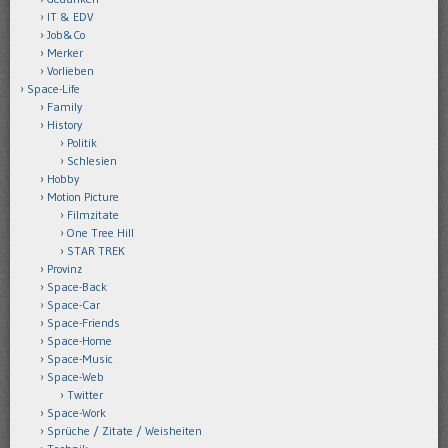
IT & EDV
Job&Co
Merker
Vorlieben
Space-Life
Family
History
Politik
Schlesien
Hobby
Motion Picture
Filmzitate
One Tree Hill
STAR TREK
Provinz
Space-Back
Space-Car
Space-Friends
Space-Home
Space-Music
Space-Web
Twitter
Space-Work
Sprüche / Zitate / Weisheiten