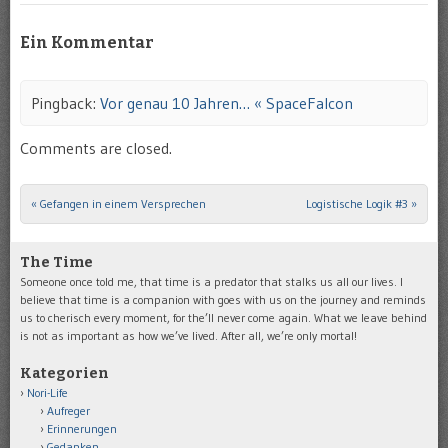
Ein Kommentar
Pingback:
Vor genau 10 Jahren… « SpaceFalcon
Comments are closed.
«
Gefangen in einem Versprechen
Logistische Logik #3
»
Post navigation
The Time
Someone once told me, that time is a predator that stalks us all our lives. I
believe that time is a companion with goes with us on the journey and reminds
us to cherisch every moment, for the’ll never come again. What we leave behind
is not as important as how we’ve lived. After all, we’re only mortal!
Kategorien
Nori-Life
Aufreger
Erinnerungen
Gedanken