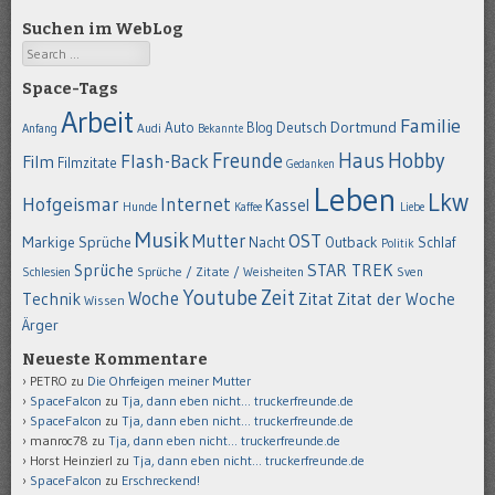
Suchen im WebLog
Search
Space-Tags
Arbeit
Familie
Dortmund
Auto
Deutsch
Blog
Anfang
Audi
Bekannte
Hobby
Freunde
Haus
Flash-Back
Film
Filmzitate
Gedanken
Leben
Lkw
Hofgeismar
Internet
Kassel
Hunde
Kaffee
Liebe
Musik
OST
Mutter
Markige Sprüche
Nacht
Outback
Schlaf
Politik
STAR TREK
Sprüche
Schlesien
Sprüche / Zitate / Weisheiten
Sven
Youtube
Zeit
Woche
Technik
Zitat
Zitat der Woche
Wissen
Ärger
Neueste Kommentare
PETRO
zu
Die Ohrfeigen meiner Mutter
SpaceFalcon
zu
Tja, dann eben nicht… truckerfreunde.de
SpaceFalcon
zu
Tja, dann eben nicht… truckerfreunde.de
manroc78
zu
Tja, dann eben nicht… truckerfreunde.de
Horst Heinzierl
zu
Tja, dann eben nicht… truckerfreunde.de
SpaceFalcon
zu
Erschreckend!