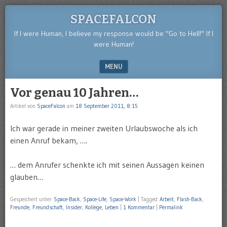
SPACEFALCON
If I were Human, I believe my response would be "Go to Hell!" If I
were Human!
MENU
SKIP TO CONTENT
Vor genau 10 Jahren…
Artikel von
SpaceFalcon
am
18 September 2011, 8:15
Ich war gerade in meiner zweiten Urlaubswoche als ich
einen Anruf bekam, ….
… dem Anrufer schenkte ich mit seinen Aussagen keinen
glauben…
Gespeichert unter
Space-Back
,
Space-Life
,
Space-Work
|
Tagged
Arbeit
,
Flash-Back
,
Freunde
,
Freundschaft
,
Insider
,
Kollege
,
Leben
|
1 Kommentar
|
Permalink