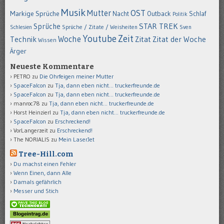
Musik
OST
Mutter
Markige Sprüche
Nacht
Outback
Schlaf
Politik
STAR TREK
Sprüche
Schlesien
Sprüche / Zitate / Weisheiten
Sven
Youtube
Zeit
Woche
Technik
Zitat
Zitat der Woche
Wissen
Ärger
Neueste Kommentare
PETRO
zu
Die Ohrfeigen meiner Mutter
SpaceFalcon
zu
Tja, dann eben nicht… truckerfreunde.de
SpaceFalcon
zu
Tja, dann eben nicht… truckerfreunde.de
manroc78
zu
Tja, dann eben nicht… truckerfreunde.de
Horst Heinzierl
zu
Tja, dann eben nicht… truckerfreunde.de
SpaceFalcon
zu
Erschreckend!
VorLangerzeit
zu
Erschreckend!
The NORIALIS
zu
Mein LaserJet
Tree-Hill.com
Du machst einen Fehler
Wenn Einen, dann Alle
Damals gefährlich
Messer und Stich