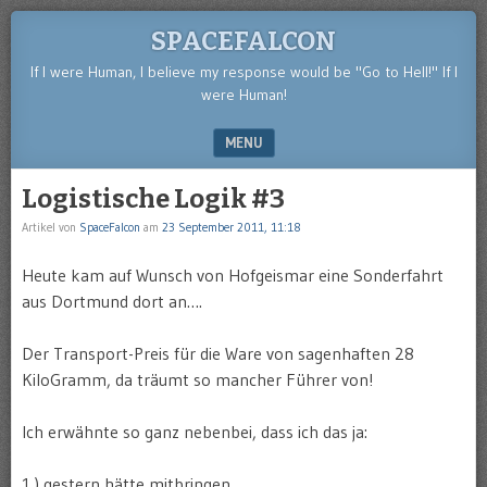
SPACEFALCON
If I were Human, I believe my response would be "Go to Hell!" If I
were Human!
MENU
SKIP TO CONTENT
Logistische Logik #3
Artikel von
SpaceFalcon
am
23 September 2011, 11:18
Heute kam auf Wunsch von Hofgeismar eine Sonderfahrt
aus Dortmund dort an….
Der Transport-Preis für die Ware von sagenhaften 28
KiloGramm, da träumt so mancher Führer von!
Ich erwähnte so ganz nebenbei, dass ich das ja:
1.) gestern hätte mitbringen