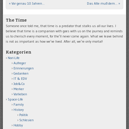
«
Vor genau 10 Jahren…
Das Alte muß dem…
»
Post navigation
The Time
Someone once told me, that time is a predator that stalks us all our lives. I
believe that time is a companion with goes with us on the journey and reminds
us to cherisch every moment, for the’ll never come again. What we leave behind
is not as important as how we’ve lived. After all, we’re only mortal!
Kategorien
Nori-Life
Aufreger
Erinnerungen
Gedanken
IT & EDV
Job&Co
Merker
Vorlieben
Space-Life
Family
History
Politik
Schlesien
Hobby