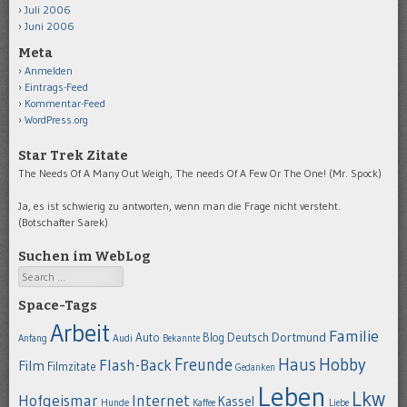
Juli 2006
Juni 2006
Meta
Anmelden
Eintrags-Feed
Kommentar-Feed
WordPress.org
Star Trek Zitate
The Needs Of A Many Out Weigh, The needs Of A Few Or The One! (Mr. Spock)
Ja, es ist schwierig zu antworten, wenn man die Frage nicht versteht.
(Botschafter Sarek)
Suchen im WebLog
Search
Space-Tags
Arbeit
Familie
Dortmund
Auto
Deutsch
Blog
Anfang
Audi
Bekannte
Hobby
Freunde
Haus
Flash-Back
Film
Filmzitate
Gedanken
Leben
Lkw
Hofgeismar
Internet
Kassel
Hunde
Kaffee
Liebe