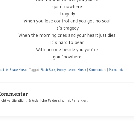
goin` nowhere
Tragedy
When you lose control and you got no soul
It´s tragedy
When the morning cries and your heart just dies
It`s hard to bear
With no-one beside you you´re
goin´nowhere
e-Life
,
Space-Music
|
Tagged
Flash-Back
,
Hobby
,
Leben
,
Musik
|
Kommentare
|
Permalink
 Kommentar
cht veröffentlicht.
Erforderliche Felder sind mit
*
markiert