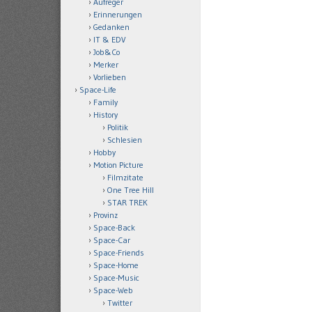
Aufreger
Erinnerungen
Gedanken
IT & EDV
Job&Co
Merker
Vorlieben
Space-Life
Family
History
Politik
Schlesien
Hobby
Motion Picture
Filmzitate
One Tree Hill
STAR TREK
Provinz
Space-Back
Space-Car
Space-Friends
Space-Home
Space-Music
Space-Web
Twitter