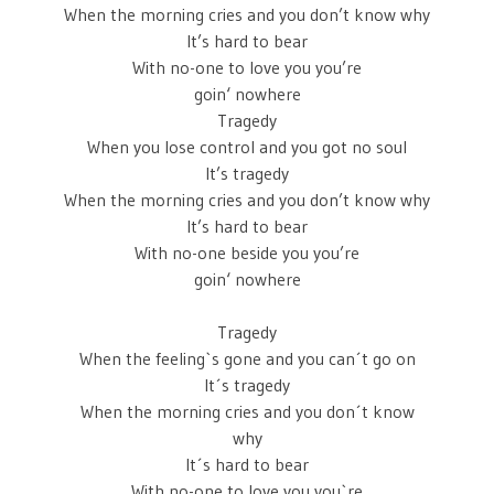
When the morning cries and you don’t know why
It’s hard to bear
With no-one to love you you’re
goin‘ nowhere
Tragedy
When you lose control and you got no soul
It’s tragedy
When the morning cries and you don’t know why
It’s hard to bear
With no-one beside you you’re
goin‘ nowhere
Tragedy
When the feeling`s gone and you can´t go on
It´s tragedy
When the morning cries and you don´t know
why
It´s hard to bear
With no-one to love you you`re