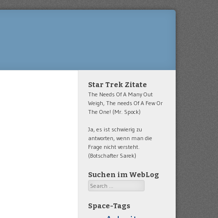
Star Trek Zitate
The Needs Of A Many Out
Weigh, The needs Of A Few Or
The One! (Mr. Spock)
Ja, es ist schwierig zu
antworten, wenn man die
Frage nicht versteht.
(Botschafter Sarek)
Suchen im WebLog
Search
Space-Tags