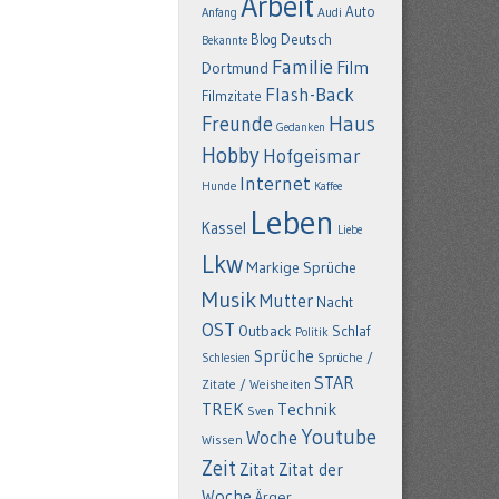
Arbeit
Auto
Anfang
Audi
Deutsch
Blog
Bekannte
Familie
Film
Dortmund
Flash-Back
Filmzitate
Freunde
Haus
Gedanken
Hobby
Hofgeismar
Internet
Hunde
Kaffee
Leben
Kassel
Liebe
Lkw
Markige Sprüche
Musik
Mutter
Nacht
OST
Outback
Schlaf
Politik
Sprüche
Schlesien
Sprüche /
STAR
Zitate / Weisheiten
TREK
Technik
Sven
Youtube
Woche
Wissen
Zeit
Zitat
Zitat der
Woche
Ärger