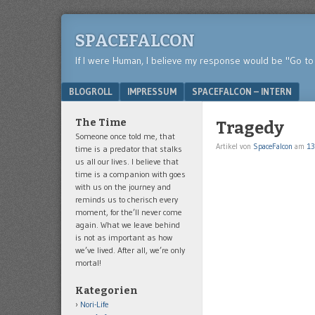
SPACEFALCON
If I were Human, I believe my response would be "Go to 
Menu
SKIP TO CONTENT
BLOGROLL
IMPRESSUM
SPACEFALCON – INTERN
The Time
Tragedy
Someone once told me, that
Artikel von
SpaceFalcon
am
13
time is a predator that stalks
us all our lives. I believe that
time is a companion with goes
with us on the journey and
reminds us to cherisch every
moment, for the’ll never come
again. What we leave behind
is not as important as how
we’ve lived. After all, we’re only
mortal!
Kategorien
Nori-Life