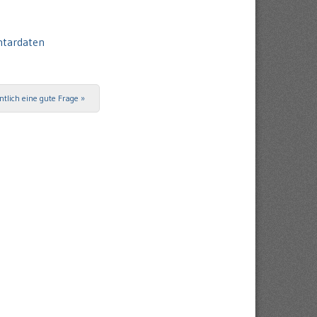
ntardaten
ntlich eine gute Frage
»