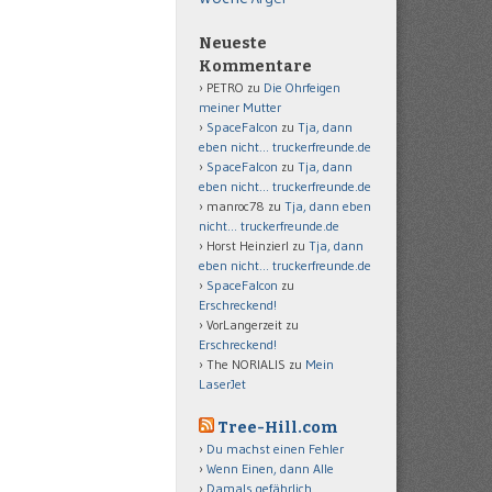
Neueste
Kommentare
PETRO
zu
Die Ohrfeigen
meiner Mutter
SpaceFalcon
zu
Tja, dann
eben nicht… truckerfreunde.de
SpaceFalcon
zu
Tja, dann
eben nicht… truckerfreunde.de
manroc78
zu
Tja, dann eben
nicht… truckerfreunde.de
Horst Heinzierl
zu
Tja, dann
eben nicht… truckerfreunde.de
SpaceFalcon
zu
Erschreckend!
VorLangerzeit
zu
Erschreckend!
The NORIALIS
zu
Mein
LaserJet
Tree-Hill.com
Du machst einen Fehler
Wenn Einen, dann Alle
Damals gefährlich