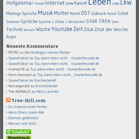
Leben
Lkw
Hofgeismar
Internet
Kassel
Hunde
Kaffee
Liebe
Musik
OST
Mutter
Markige Sprüche
Nacht
Outback
Schlaf
Politik
STAR TREK
Sprüche
Schlesien
Sprüche / Zitate / Weisheiten
Sven
Youtube
Zeit
Woche
Technik
Zitat
Zitat der Woche
Wissen
Ärger
Neueste Kommentare
PETRO
zu
Die Ohrfeigen meiner Mutter
SpaceFalcon
zu
Tja, dann eben nicht… truckerfreunde.de
SpaceFalcon
zu
Tja, dann eben nicht… truckerfreunde.de
manroc78
zu
Tja, dann eben nicht… truckerfreunde.de
Horst Heinzierl
zu
Tja, dann eben nicht… truckerfreunde.de
SpaceFalcon
zu
Erschreckend!
VorLangerzeit
zu
Erschreckend!
The NORIALIS
zu
Mein LaserJet
Tree-Hill.com
Du machst einen Fehler
Wenn Einen, dann Alle
Damals gefährlich
Messer und Stich