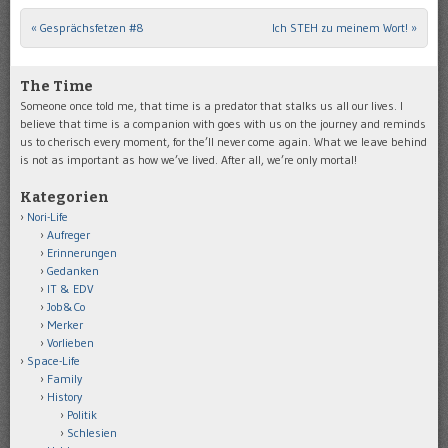
«
Gesprächsfetzen #8
Ich STEH zu meinem Wort!
»
Post navigation
The Time
Someone once told me, that time is a predator that stalks us all our lives. I
believe that time is a companion with goes with us on the journey and reminds
us to cherisch every moment, for the’ll never come again. What we leave behind
is not as important as how we’ve lived. After all, we’re only mortal!
Kategorien
Nori-Life
Aufreger
Erinnerungen
Gedanken
IT & EDV
Job&Co
Merker
Vorlieben
Space-Life
Family
History
Politik
Schlesien