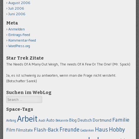
August 2006
Juli 2006
Juni 2006
Meta
Anmelden
Eintrags-Feed
Kommentar-Feed
WordPress.org
Star Trek Zitate
The Needs Of A Many Out Weigh, The needs Of A Few Or The One! (Mr. Spock)
Ja, es ist schwierig zu antworten, wenn man die Frage nicht versteht.
(Botschafter Sarek)
Suchen im WebLog
Search
Space-Tags
Arbeit
Familie
Dortmund
Auto
Deutsch
Blog
Anfang
Audi
Bekannte
Hobby
Freunde
Haus
Flash-Back
Film
Filmzitate
Gedanken