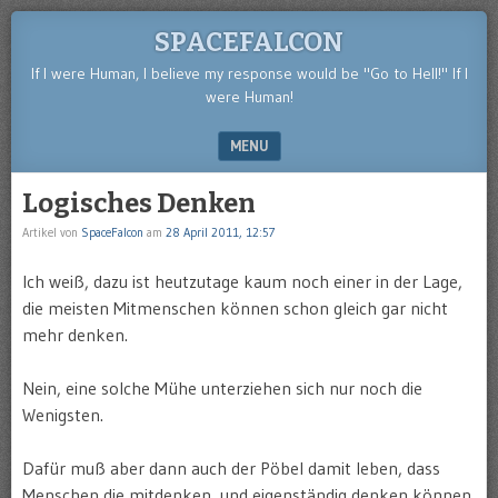
SPACEFALCON
If I were Human, I believe my response would be "Go to Hell!" If I
were Human!
MENU
SKIP TO CONTENT
Logisches Denken
Artikel von
SpaceFalcon
am
28 April 2011, 12:57
Ich weiß, dazu ist heutzutage kaum noch einer in der Lage,
die meisten Mitmenschen können schon gleich gar nicht
mehr denken.
Nein, eine solche Mühe unterziehen sich nur noch die
Wenigsten.
Dafür muß aber dann auch der Pöbel damit leben, dass
Menschen die mitdenken, und eigenständig denken können