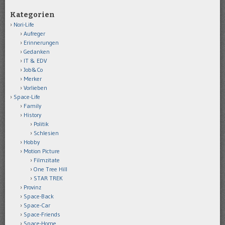
Kategorien
Nori-Life
Aufreger
Erinnerungen
Gedanken
IT & EDV
Job&Co
Merker
Vorlieben
Space-Life
Family
History
Politik
Schlesien
Hobby
Motion Picture
Filmzitate
One Tree Hill
STAR TREK
Provinz
Space-Back
Space-Car
Space-Friends
Space-Home