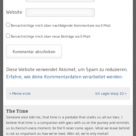
Website
Benachrichtige mich über nachfolgende Kommentare via E-Mail.
Benachrichtige mich über neue Beiträge via E-Mail.
Diese Website verwendet Akismet, um Spam zu reduzieren.
Erfahre, wie deine Kommentardaten verarbeitet werden.
«
Meine erste
Ich sagte Warp 10
»
Post navigation
The Time
Someone once told me, that time is a predator that stalks us all our lives. I
believe that time is a companion with goes with us on the journey and reminds
us to cherisch every moment, for the’ll never come again. What we leave behind
is not as important as how we’ve lived. After all, we’re only mortal!