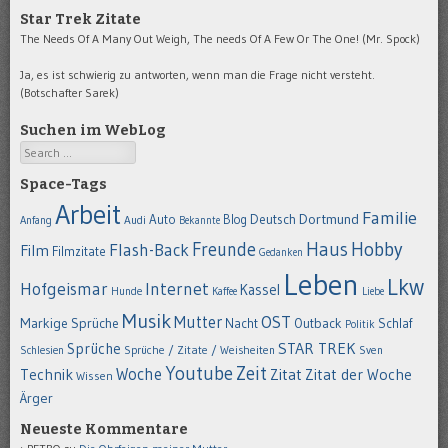
Star Trek Zitate
The Needs Of A Many Out Weigh, The needs Of A Few Or The One! (Mr. Spock)
Ja, es ist schwierig zu antworten, wenn man die Frage nicht versteht.
(Botschafter Sarek)
Suchen im WebLog
Search
Space-Tags
Arbeit
Familie
Dortmund
Auto
Deutsch
Blog
Anfang
Audi
Bekannte
Hobby
Freunde
Haus
Flash-Back
Film
Filmzitate
Gedanken
Leben
Lkw
Hofgeismar
Internet
Kassel
Hunde
Kaffee
Liebe
Musik
OST
Mutter
Markige Sprüche
Nacht
Outback
Schlaf
Politik
STAR TREK
Sprüche
Schlesien
Sprüche / Zitate / Weisheiten
Sven
Youtube
Zeit
Woche
Technik
Zitat
Zitat der Woche
Wissen
Ärger
Neueste Kommentare