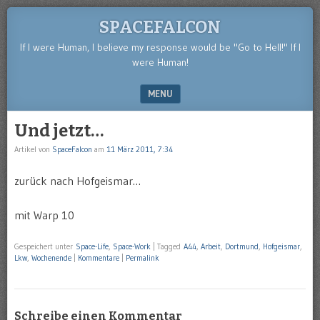
SPACEFALCON
If I were Human, I believe my response would be "Go to Hell!" If I
were Human!
MENU
SKIP TO CONTENT
Und jetzt…
Artikel von
SpaceFalcon
am
11 März 2011, 7:34
zurück nach Hofgeismar…
mit Warp 10
Gespeichert unter
Space-Life
,
Space-Work
|
Tagged
A44
,
Arbeit
,
Dortmund
,
Hofgeismar
,
Lkw
,
Wochenende
|
Kommentare
|
Permalink
Schreibe einen Kommentar