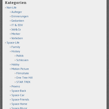
Kategorien
Nori-Life
Aufreger
Erinnerungen
Gedanken
IT & EDV
Job&Co
Merker
Vorlieben
Space-Life
Family
History
Politik
Schlesien
Hobby
Motion Picture
Filmzitate
One Tree Hill
STAR TREK
Provinz
Space-Back
Space-Car
Space-Friends
Space-Home
Space-Music