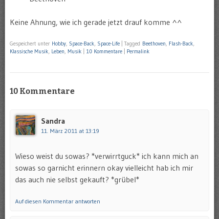
Keine Ahnung, wie ich gerade jetzt drauf komme ^^
Gespeichert unter
Hobby
,
Space-Back
,
Space-Life
|
Tagged
Beethoven
,
Flash-Back
,
Klassische Musik
,
Leben
,
Musik
|
10 Kommentare
|
Permalink
10 Kommentare
Sandra
11. März 2011 at 13:19
Wieso weist du sowas? *verwirrtguck* ich kann mich an
sowas so garnicht erinnern okay vielleicht hab ich mir
das auch nie selbst gekauft? *grübel*
Auf diesen Kommentar antworten