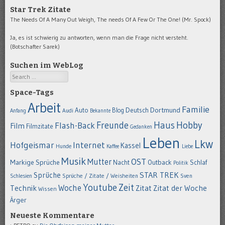
Star Trek Zitate
The Needs Of A Many Out Weigh, The needs Of A Few Or The One! (Mr. Spock)
Ja, es ist schwierig zu antworten, wenn man die Frage nicht versteht.
(Botschafter Sarek)
Suchen im WebLog
Search
Space-Tags
Arbeit
Familie
Dortmund
Auto
Deutsch
Blog
Anfang
Audi
Bekannte
Hobby
Freunde
Haus
Flash-Back
Film
Filmzitate
Gedanken
Leben
Lkw
Hofgeismar
Internet
Kassel
Hunde
Kaffee
Liebe
Musik
OST
Mutter
Markige Sprüche
Nacht
Outback
Schlaf
Politik
STAR TREK
Sprüche
Schlesien
Sprüche / Zitate / Weisheiten
Sven
Youtube
Zeit
Woche
Technik
Zitat
Zitat der Woche
Wissen
Ärger
Neueste Kommentare