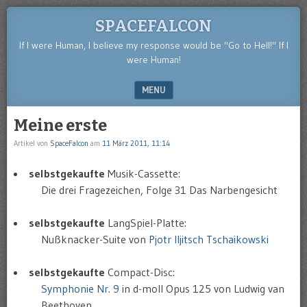
SPACEFALCON
If I were Human, I believe my response would be "Go to Hell!" If I
were Human!
MENU
SKIP TO CONTENT
Meine erste
Artikel von
SpaceFalcon
am
11 März 2011, 11:14
selbstgekaufte
Musik-Cassette:
Die drei Fragezeichen, Folge 31 Das Narbengesicht
selbstgekaufte
LangSpiel-Platte:
Nußknacker-Suite von
Pjotr Iljitsch Tschaikowski
selbstgekaufte
Compact-Disc:
Symphonie Nr. 9
in d-moll Opus 125 von Ludwig van
Beethoven