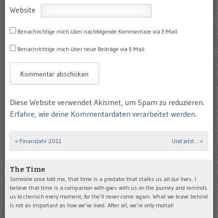
Website
Benachrichtige mich über nachfolgende Kommentare via E-Mail.
Benachrichtige mich über neue Beiträge via E-Mail.
Diese Website verwendet Akismet, um Spam zu reduzieren.
Erfahre, wie deine Kommentardaten verarbeitet werden.
«
Finanzjahr 2011
Und jetzt…
»
Post navigation
The Time
Someone once told me, that time is a predator that stalks us all our lives. I
believe that time is a companion with goes with us on the journey and reminds
us to cherisch every moment, for the’ll never come again. What we leave behind
is not as important as how we’ve lived. After all, we’re only mortal!