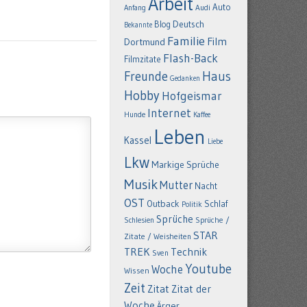
Arbeit
Auto
Anfang
Audi
Deutsch
Blog
Bekannte
Familie
Film
Dortmund
Flash-Back
Filmzitate
Freunde
Haus
Gedanken
Hobby
Hofgeismar
Internet
Hunde
Kaffee
Leben
Kassel
Liebe
Lkw
Markige Sprüche
Musik
Mutter
Nacht
OST
Outback
Schlaf
Politik
Sprüche
Schlesien
Sprüche /
STAR
Zitate / Weisheiten
TREK
Technik
Sven
Youtube
Woche
Wissen
Zeit
Zitat
Zitat der
Woche
Ärger