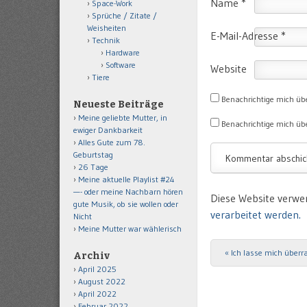
Name
*
Space-Work
Sprüche / Zitate /
Weisheiten
E-Mail-Adresse
*
Technik
Hardware
Software
Website
Tiere
Benachrichtige mich üb
Neueste Beiträge
Meine geliebte Mutter, in
Benachrichtige mich übe
ewiger Dankbarkeit
Alles Gute zum 78.
Geburtstag
26 Tage
Meine aktuelle Playlist #24
—- oder meine Nachbarn hören
Diese Website verwe
gute Musik, ob sie wollen oder
verarbeitet werden.
Nicht
Meine Mutter war wählerisch
«
Ich lasse mich überr
Post navigation
Archiv
April 2025
August 2022
April 2022
Februar 2022