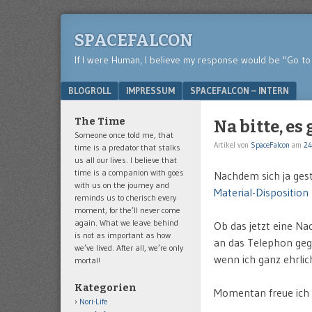
SPACEFALCON
If I were Human, I believe my response would be "Go to 
Menu
SKIP TO CONTENT
BLOGROLL
IMPRESSUM
SPACEFALCON – INTERN
The Time
Na bitte, es
Someone once told me, that
Artikel von
SpaceFalcon
am
24
time is a predator that stalks
us all our lives. I believe that
time is a companion with goes
Nachdem sich ja gest
with us on the journey and
Material-Disposition
reminds us to cherisch every
moment, for the’ll never come
again. What we leave behind
Ob das jetzt eine N
is not as important as how
an das Telephon gega
we’ve lived. After all, we’re only
wenn ich ganz ehrlic
mortal!
Kategorien
Momentan freue ich 
Nori-Life