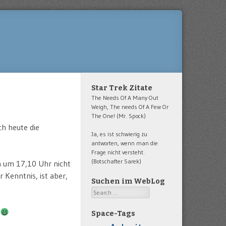
Star Trek Zitate
The Needs Of A Many Out
Weigh, The needs Of A Few Or
The One! (Mr. Spock)
ch heute die
Ja, es ist schwierig zu
antworten, wenn man die
Frage nicht versteht.
(Botschafter Sarek)
n um 17,10 Uhr nicht
 Kenntnis, ist aber,
Suchen im WebLog
Search
Space-Tags