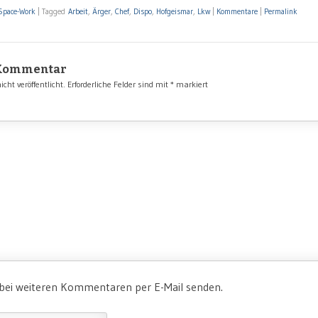
Space-Work
|
Tagged
Arbeit
,
Ärger
,
Chef
,
Dispo
,
Hofgeismar
,
Lkw
|
Kommentare
|
Permalink
 Kommentar
cht veröffentlicht.
Erforderliche Felder sind mit
*
markiert
 bei weiteren Kommentaren per E-Mail senden.