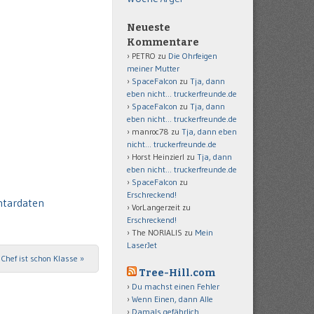
Neueste
Kommentare
PETRO
zu
Die Ohrfeigen
meiner Mutter
SpaceFalcon
zu
Tja, dann
eben nicht… truckerfreunde.de
SpaceFalcon
zu
Tja, dann
eben nicht… truckerfreunde.de
manroc78
zu
Tja, dann eben
nicht… truckerfreunde.de
Horst Heinzierl
zu
Tja, dann
eben nicht… truckerfreunde.de
SpaceFalcon
zu
Erschreckend!
ntardaten
VorLangerzeit
zu
Erschreckend!
The NORIALIS
zu
Mein
LaserJet
Chef ist schon Klasse
»
Tree-Hill.com
Du machst einen Fehler
Wenn Einen, dann Alle
Damals gefährlich