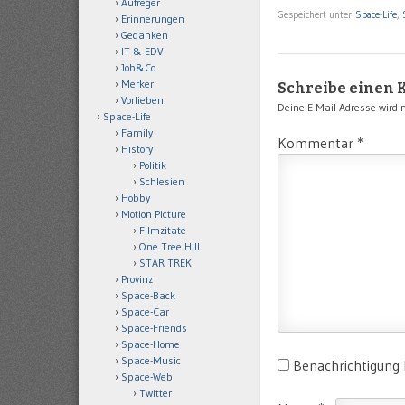
Aufreger
Gespeichert unter
Space-Life
,
Erinnerungen
Gedanken
IT & EDV
Job&Co
Merker
Schreibe einen
Vorlieben
Deine E-Mail-Adresse wird ni
Space-Life
Family
Kommentar
*
History
Politik
Schlesien
Hobby
Motion Picture
Filmzitate
One Tree Hill
STAR TREK
Provinz
Space-Back
Space-Car
Space-Friends
Space-Home
Space-Music
Benachrichtigung
Space-Web
Twitter