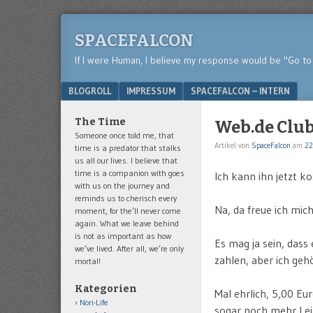
SPACEFALCON
If I were Human, I believe my response would be "Go to 
Menu
SKIP TO CONTENT
BLOGROLL
IMPRESSUM
SPACEFALCON – INTERN
The Time
Web.de Clu
Someone once told me, that
Artikel von
SpaceFalcon
am
22
time is a predator that stalks
us all our lives. I believe that
time is a companion with goes
Ich kann ihn jetzt ko
with us on the journey and
reminds us to cherisch every
Na, da freue ich mi
moment, for the’ll never come
again. What we leave behind
is not as important as how
Es mag ja sein, dass
we’ve lived. After all, we’re only
zahlen, aber ich geh
mortal!
Kategorien
Mal ehrlich, 5,00 Eu
Nori-Life
sogar noch mehr Lei