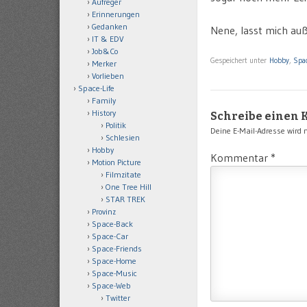
Aufreger
Erinnerungen
Gedanken
Nene, lasst mich auß
IT & EDV
Job&Co
Gespeichert unter
Hobby
,
Spac
Merker
Vorlieben
Space-Life
Family
History
Schreibe einen
Politik
Deine E-Mail-Adresse wird ni
Schlesien
Hobby
Kommentar
*
Motion Picture
Filmzitate
One Tree Hill
STAR TREK
Provinz
Space-Back
Space-Car
Space-Friends
Space-Home
Space-Music
Space-Web
Twitter