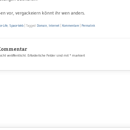
en vor, vergackeiern könnt ihr wen anders.
e-Life
,
Space-Web
|
Tagged
Domain
,
Internet
|
Kommentare
|
Permalink
 Kommentar
cht veröffentlicht.
Erforderliche Felder sind mit
*
markiert