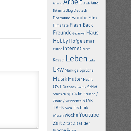
Arbeit
Auto
Anfang
Audi
Deutsch
Blog
Bekannte
Familie
Film
Dortmund
Flash-Back
Filmzitate
Freunde
Haus
Gedanken
Hobby
Hofgeismar
Internet
Hunde
Kaffee
Leben
Kassel
Liebe
Lkw
Markige Sprüche
Musik
Mutter
Nacht
OST
Outback
Schlaf
Politik
Sprüche
Schlesien
Sprüche /
STAR
Zitate / Weisheiten
TREK
Technik
Sven
Youtube
Woche
Wissen
Zeit
Zitat
Zitat der
Woche
Ärger