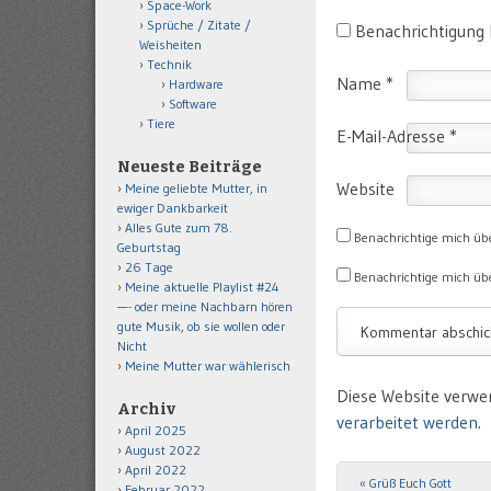
Space-Work
Sprüche / Zitate /
Benachrichtigung
Weisheiten
Technik
Name
*
Hardware
Software
Tiere
E-Mail-Adresse
*
Neueste Beiträge
Website
Meine geliebte Mutter, in
ewiger Dankbarkeit
Alles Gute zum 78.
Benachrichtige mich üb
Geburtstag
26 Tage
Benachrichtige mich übe
Meine aktuelle Playlist #24
—- oder meine Nachbarn hören
gute Musik, ob sie wollen oder
Nicht
Meine Mutter war wählerisch
Diese Website verwe
Archiv
verarbeitet werden.
April 2025
August 2022
April 2022
«
Grüß Euch Gott
Post navigation
Februar 2022