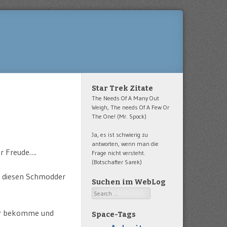
Star Trek Zitate
The Needs Of A Many Out
Weigh, The needs Of A Few Or
The One! (Mr. Spock)
Ja, es ist schwierig zu
antworten, wenn man die
or Freude….
Frage nicht versteht.
(Botschafter Sarek)
ür diesen Schmodder
Suchen im WebLog
Search
iger bekomme und
Space-Tags