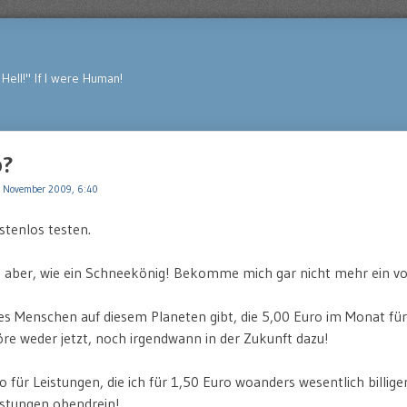
Hell!" If I were Human!
b?
 November 2009, 6:40
stenlos testen.
ch aber, wie ein Schneekönig! Bekomme mich gar nicht mehr ein v
 es Menschen auf diesem Planeten gibt, die 5,00 Euro im Monat f
öre weder jetzt, noch irgendwann in der Zukunft dazu!
ro für Leistungen, die ich für 1,50 Euro woanders wesentlich bill
stungen obendrein!