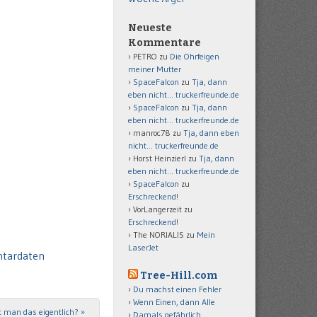
Neueste
Kommentare
PETRO
zu
Die Ohrfeigen
meiner Mutter
SpaceFalcon
zu
Tja, dann
eben nicht… truckerfreunde.de
SpaceFalcon
zu
Tja, dann
eben nicht… truckerfreunde.de
manroc78
zu
Tja, dann eben
nicht… truckerfreunde.de
Horst Heinzierl
zu
Tja, dann
eben nicht… truckerfreunde.de
SpaceFalcon
zu
Erschreckend!
VorLangerzeit
zu
Erschreckend!
The NORIALIS
zu
Mein
LaserJet
ntardaten
Tree-Hill.com
Du machst einen Fehler
Wenn Einen, dann Alle
t man das eigentlich?
»
Damals gefährlich