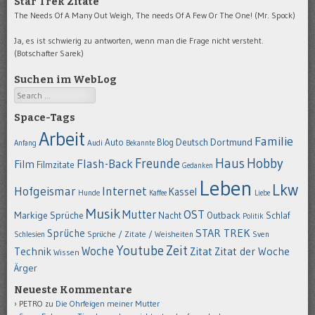
Star Trek Zitate
The Needs Of A Many Out Weigh, The needs Of A Few Or The One! (Mr. Spock)
Ja, es ist schwierig zu antworten, wenn man die Frage nicht versteht.
(Botschafter Sarek)
Suchen im WebLog
Search
Space-Tags
Arbeit
Familie
Dortmund
Auto
Deutsch
Blog
Anfang
Audi
Bekannte
Hobby
Freunde
Haus
Flash-Back
Film
Filmzitate
Gedanken
Leben
Lkw
Hofgeismar
Internet
Kassel
Hunde
Kaffee
Liebe
Musik
OST
Mutter
Markige Sprüche
Nacht
Outback
Schlaf
Politik
STAR TREK
Sprüche
Schlesien
Sprüche / Zitate / Weisheiten
Sven
Youtube
Zeit
Woche
Technik
Zitat
Zitat der Woche
Wissen
Ärger
Neueste Kommentare
PETRO
zu
Die Ohrfeigen meiner Mutter