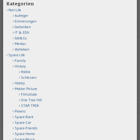
Kategorien
Nori-Life
Aufreger
Erinnerungen
Gedanken
IT & EDV
Job&Co
Merker
Vorlieben
Space-Life
Family
History
Politik
Schlesien
Hobby
Motion Picture
Filmzitate
One Tree Hill
STAR TREK
Provinz
Space-Back
Space-Car
Space-Friends
Space-Home
Space-Music