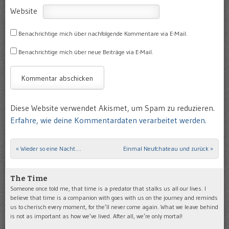
Website
Benachrichtige mich über nachfolgende Kommentare via E-Mail.
Benachrichtige mich über neue Beiträge via E-Mail.
Diese Website verwendet Akismet, um Spam zu reduzieren.
Erfahre, wie deine Kommentardaten verarbeitet werden.
«
Wieder so eine Nacht….
Einmal Neufchateau und zurück
»
Post navigation
The Time
Someone once told me, that time is a predator that stalks us all our lives. I
believe that time is a companion with goes with us on the journey and reminds
us to cherisch every moment, for the’ll never come again. What we leave behind
is not as important as how we’ve lived. After all, we’re only mortal!