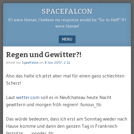
SPACEFALCON
If I were Human, I believe my response would be "Go to Hell!" If I
were Human!
MENU
SKIP TO CONTENT
Regen und Gewitter?!
Artikel von
SpaceFalcon
am
8 Juni 2007, 2:14
Also das halte ich jetzt aber mal für einen ganz schlechten
Scherz!
Laut
wetter.com
soll es in Neufchateau heute Nacht
gewittern und morgen früh regnen! :furious_tb:
Das würde bedeuten, dass ich erst am Sonntag wieder nach
Hause komme und dann den ganzen Tag in Frankreich
festsitze…… :ponder_tb: